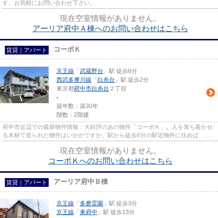
す。お気軽にお問い合わせ下さい。
現在空室情報がありません。
アーリア府中Ａ棟へのお問い合わせはこちら
コーポＫ
賃貸｜アパート
京王線
「
武蔵野台
」駅 徒歩6分
西武多摩川線
「
白糸台
」駅 徒歩2分
東京都
府中市
白糸台
２丁目
-
築年数：築30年
階数：2階建
府中市近辺での最新物件情報：大好評のあの物件「コーポＫ」。人を落ち着かせ
る木材で造られた物件はいかがですか。駅から徒歩6分の駅近物件に住めば、通
勤・通学のストレスを減らせま...
現在空室情報がありません。
コーポＫへのお問い合わせはこちら
アーリア府中Ｂ棟
賃貸｜アパート
京王線
「
多磨霊園
」駅 徒歩3分
京王線
「
東府中
」駅 徒歩13分