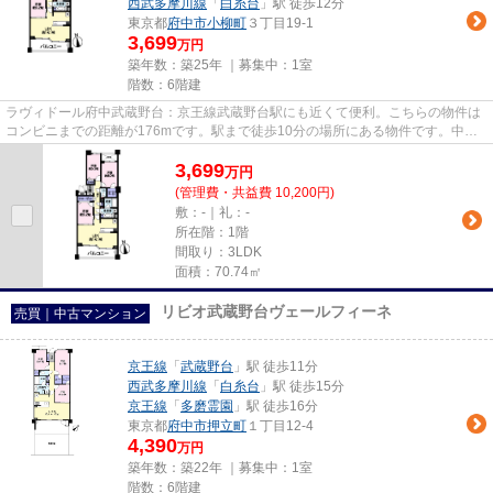
西武多摩川線
「
白糸台
」駅 徒歩12分
東京都
府中市
小柳町
３丁目19-1
3,699
万円
築年数：築25年 ｜募集中：
1室
階数：6階建
ラヴィドール府中武蔵野台：京王線武蔵野台駅にも近くて便利。こちらの物件は
コンビニまでの距離が176mです。駅まで徒歩10分の場所にある物件です。中古
マンションなら、物件の購入も...
3,699
万
円
(管理費・共益費 10,200円)
敷：-｜礼：-
所在階：1階
間取り：3LDK
面積：70.74㎡
リビオ武蔵野台ヴェールフィーネ
売買｜中古マンション
京王線
「
武蔵野台
」駅 徒歩11分
西武多摩川線
「
白糸台
」駅 徒歩15分
京王線
「
多磨霊園
」駅 徒歩16分
東京都
府中市
押立町
１丁目12-4
4,390
万円
築年数：築22年 ｜募集中：
1室
階数：6階建