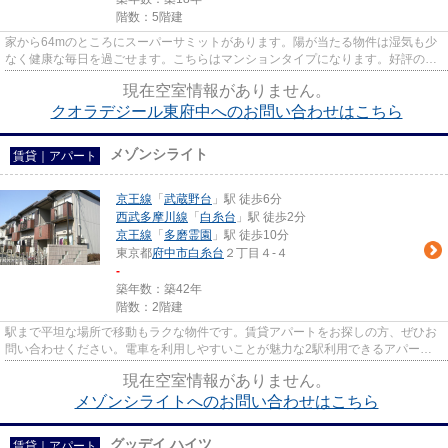
階数：5階建
家から64mのところにスーパーサミットがあります。陽が当たる物件は湿気も少
なく健康な毎日を過ごせます。こちらはマンションタイプになります。好評の駅
近物件となっており、駅より徒...
現在空室情報がありません。
クオラデジール東府中へのお問い合わせはこちら
メゾンシライト
賃貸｜アパート
京王線
「
武蔵野台
」駅 徒歩6分
西武多摩川線
「
白糸台
」駅 徒歩2分
京王線
「
多磨霊園
」駅 徒歩10分
東京都
府中市
白糸台
２丁目４-４
-
築年数：築42年
階数：2階建
駅まで平坦な場所で移動もラクな物件です。賃貸アパートをお探しの方、ぜひお
問い合わせください。電車を利用しやすいことが魅力な2駅利用できるアパート
です。洗濯物も自然乾燥ですぐ...
現在空室情報がありません。
メゾンシライトへのお問い合わせはこちら
グッデイ ハイツ
賃貸｜アパート