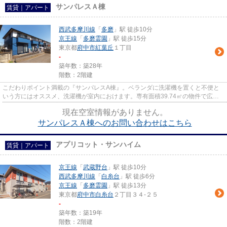
サンパレスＡ棟
賃貸｜アパート
西武多摩川線
「
多磨
」駅 徒歩10分
京王線
「
多磨霊園
」駅 徒歩15分
東京都
府中市
紅葉丘
１丁目
-
築年数：築28年
階数：2階建
こだわりポイント満載の『サンパレスA棟』。ベランダに洗濯機を置くと不便と
いう方にはオススメ、洗濯機が室内におけます。専有面積39.74㎡の物件で広々
してます。暮らしやすいゆった...
現在空室情報がありません。
サンパレスＡ棟へのお問い合わせはこちら
アプリコット・サンハイム
賃貸｜アパート
京王線
「
武蔵野台
」駅 徒歩10分
西武多摩川線
「
白糸台
」駅 徒歩6分
京王線
「
多磨霊園
」駅 徒歩13分
東京都
府中市
白糸台
２丁目３４-２５
-
築年数：築19年
階数：2階建