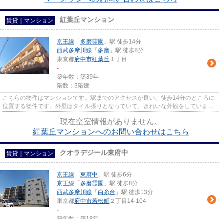
紅葉丘マンション
賃貸｜マンション
京王線
「
多磨霊園
」駅 徒歩14分
西武多摩川線
「
多磨
」駅 徒歩8分
東京都
府中市
紅葉丘
１丁目
-
築年数：築39年
階数：3階建
こちらの物件はマンションです。駅までのアクセスが良い、徒歩14分のところに
位置する物件です。外壁はタイル張りとなっていて、きれいな外観をしていま
す。LIXIL不動産ショップ エス...
現在空室情報がありません。
紅葉丘マンションへのお問い合わせはこちら
クオラデジール東府中
賃貸｜マンション
京王線
「
東府中
」駅 徒歩6分
京王線
「
多磨霊園
」駅 徒歩8分
西武多摩川線
「
白糸台
」駅 徒歩13分
東京都
府中市
若松町
２丁目14-104
-
築年数：築18年