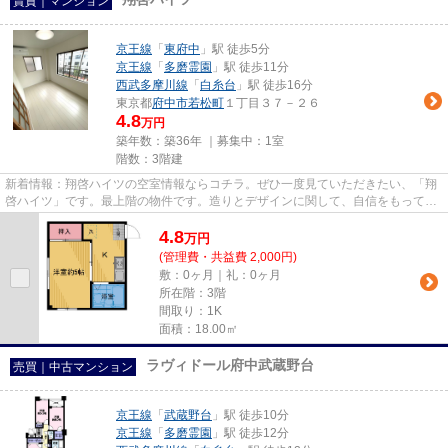
賃貸｜マンション
京王線
「
東府中
」駅 徒歩5分
京王線
「
多磨霊園
」駅 徒歩11分
西武多摩川線
「
白糸台
」駅 徒歩16分
東京都
府中市
若松町
１丁目３７－２６
4.8
万円
築年数：築36年 ｜募集中：
1室
階数：3階建
新着情報：翔啓ハイツの空室情報ならコチラ。ぜひ一度見ていただきたい、「翔
啓ハイツ」です。最上階の物件です。造りとデザインに関して、自信をもって情
報を提供できるマンションで...
4.8
万
円
(管理費・共益費 2,000円)
敷：0ヶ月｜礼：0ヶ月
所在階：3階
間取り：1K
面積：18.00㎡
ラヴィドール府中武蔵野台
売買｜中古マンション
京王線
「
武蔵野台
」駅 徒歩10分
京王線
「
多磨霊園
」駅 徒歩12分