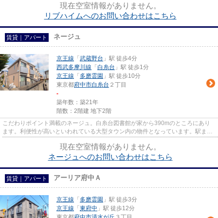
現在空室情報がありません。
リブハイムへのお問い合わせはこちら
ネージュ
賃貸｜アパート
京王線
「
武蔵野台
」駅 徒歩4分
西武多摩川線
「
白糸台
」駅 徒歩1分
京王線
「
多磨霊園
」駅 徒歩10分
東京都
府中市
白糸台
２丁目
-
築年数：築21年
階数：2階建 地下2階
こだわりポイント満載のネージュ。白糸台図書館が家から390mのところにあり
ます。利便性が高いといわれている大型タウン内の物件となっています。駅まで
歩いてアクセスできる、徒歩4分...
現在空室情報がありません。
ネージュへのお問い合わせはこちら
アーリア府中Ａ
賃貸｜アパート
京王線
「
多磨霊園
」駅 徒歩3分
京王線
「
東府中
」駅 徒歩12分
東京都
府中市
清水が丘
３丁目