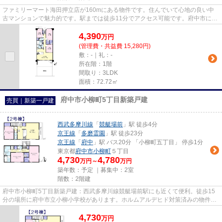
ファミリーマート海田押立店が160mにある物件です。住んでいて心地の良い中
古マンションで魅力的です。駅までは徒歩11分でアクセス可能です。府中市に点
在している物件のことなら、LIX...
4,390
万
円
(管理費・共益費 15,280円)
敷：-｜礼：-
所在階：1階
間取り：3LDK
面積：72.72㎡
府中市小柳町5丁目新築戸建
売買｜新築一戸建
西武多摩川線
「
競艇場前
」駅 徒歩4分
京王線
「
多磨霊園
」駅 徒歩23分
京王線
「
府中
」駅 バス20分 「小柳町五丁目」 停歩1分
東京都
府中市
小柳町
５丁目
4,730
4,780
万円～
万円
築年数：予定 ｜募集中：
2室
階数：2階建
府中市小柳町5丁目新築戸建：西武多摩川線競艇場前駅にも近くて便利。徒歩15
分の場所に府中市立小柳小学校があります。ホルムアルデヒド対策済みの物件で
すので、健康リスクが少ないで...
4,730
万
円