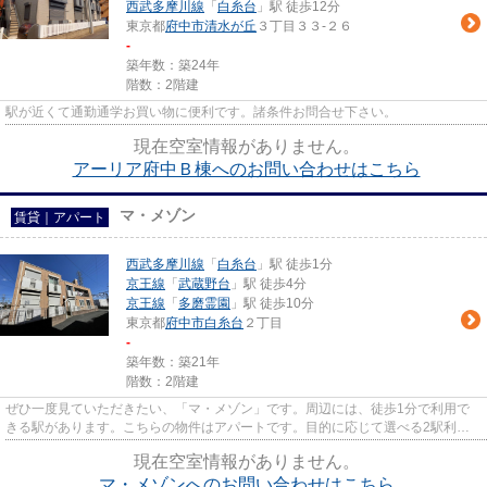
西武多摩川線
「
白糸台
」駅 徒歩12分
東京都
府中市
清水が丘
３丁目３３-２６
-
築年数：築24年
階数：2階建
駅が近くて通勤通学お買い物に便利です。諸条件お問合せ下さい。
現在空室情報がありません。
アーリア府中Ｂ棟へのお問い合わせはこちら
マ・メゾン
賃貸｜アパート
西武多摩川線
「
白糸台
」駅 徒歩1分
京王線
「
武蔵野台
」駅 徒歩4分
京王線
「
多磨霊園
」駅 徒歩10分
東京都
府中市
白糸台
２丁目
-
築年数：築21年
階数：2階建
ぜひ一度見ていただきたい、「マ・メゾン」です。周辺には、徒歩1分で利用で
きる駅があります。こちらの物件はアパートです。目的に応じて選べる2駅利用
可能な物件です。府中市エリア...
現在空室情報がありません。
マ・メゾンへのお問い合わせはこちら