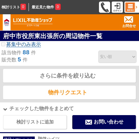
0
0
検討リスト
最近見た物件
お問合せ
府中市役所東出張所の周辺物件一覧
募集中のみ表示
88
該当物件
件
5
販売数
件
さらに条件を絞り込む
物件リクエスト
チェックした物件をまとめて
検討リストに追加
お問い合わせ
翔啓ハイツ