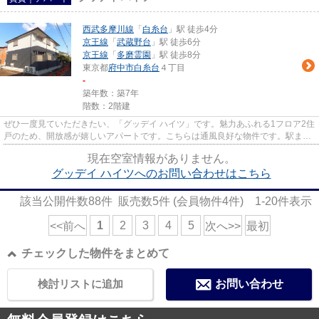
西武多摩川線
「
白糸台
」駅 徒歩4分
京王線
「
武蔵野台
」駅 徒歩6分
京王線
「
多磨霊園
」駅 徒歩8分
東京都
府中市
白糸台
４丁目
-
築年数：築7年
階数：2階建
ぜひ一度見ていただきたい、「グッデイ ハイツ」です。魅力あふれる1フロア2住
戸のため、開放感が嬉しいアパートです。こちらは通風良好な物件です。駅まで
歩いてアクセスできる、徒歩...
現在空室情報がありません。
グッデイ ハイツへのお問い合わせはこちら
該当公開件数
88
件 販売数
5
件 (会員物件
4
件)
1-20
件表示
1
2
3
4
5
<<前へ
次へ>>
最初
チェックした物件をまとめて
検討リストに追加
お問い合わせ