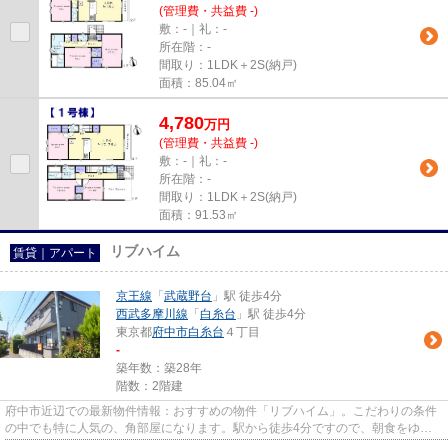
(管理費・共益費 -)
敷：-｜礼：-
所在階：-
間取り：1LDK＋2S(納戸)
面積：85.04㎡
4,780
万
円
(管理費・共益費 -)
敷：-｜礼：-
所在階：-
間取り：1LDK＋2S(納戸)
面積：91.53㎡
リブハイム
賃貸｜アパート
京王線
「
武蔵野台
」駅 徒歩4分
西武多摩川線
「
白糸台
」駅 徒歩4分
東京都
府中市
白糸台
４丁目
-
築年数：築28年
階数：2階建
府中市近辺での最新物件情報：おすすめの物件「リブハイム」。こだわりの条件
の中でも特に人気の、角部屋になります。駅から徒歩4分ですので、朝食をゆっ
くり食べる時間が作れます。こ...