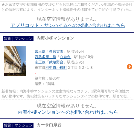
★お家賃交渉や初期費用の交渉などもお気軽にご相談ください♪地域の不動産会社
との情報共有により、インターネット掲載物件のほぼ全てがご紹介可能です♪当店
は京王線府中駅徒歩３０秒☆...
現在空室情報がありません。
アプリコット・サンハイムへのお問い合わせはこちら
内海小柳マンション
賃貸｜マンション
京王線
「
多磨霊園
」駅 徒歩5分
西武多摩川線
「
白糸台
」駅 徒歩10分
京王線
「
武蔵野台
」駅 徒歩9分
東京都
府中市
小柳町
２丁目５２-１８
-
築年数：築36年
階数：4階建
新着情報：内海小柳マンションの空室情報ならコチラ。2駅利用可能で利便性の
高い物件です。防犯対策もバッチリなマンションタイプの物件です。駅まで徒歩
5分の立地が魅力的な、利便性...
現在空室情報がありません。
内海小柳マンションへのお問い合わせはこちら
カーサ白糸台
賃貸｜マンション