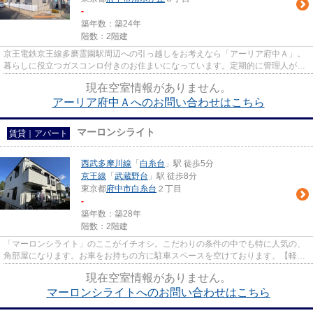
-
築年数：築24年
階数：2階建
京王電鉄京王線多磨霊園駅周辺への引っ越しをお考えなら「アーリア府中Ａ」。
暮らしに役立つガスコンロ付きのお住まいになっています。定期的に管理人が巡
回点検を行っています。味わ...
現在空室情報がありません。
アーリア府中Ａへのお問い合わせはこちら
マーロンシライト
賃貸｜アパート
西武多摩川線
「
白糸台
」駅 徒歩5分
京王線
「
武蔵野台
」駅 徒歩8分
東京都
府中市
白糸台
２丁目
-
築年数：築28年
階数：2階建
「マーロンシライト」のここがイチオシ。こだわりの条件の中でも特に人気の、
角部屋になります。お車をお持ちの方に駐車スペースを空けております。【軽量
鉄骨造】。ゆとりある生活の...
現在空室情報がありません。
マーロンシライトへのお問い合わせはこちら