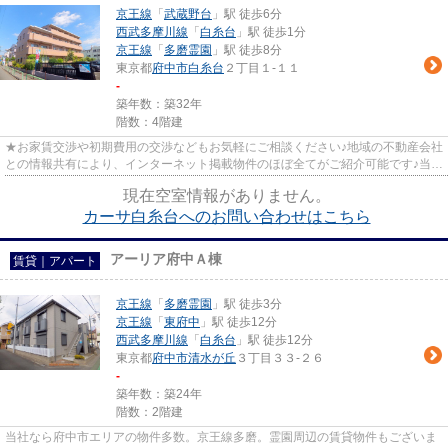
京王線
「
武蔵野台
」駅 徒歩6分
西武多摩川線
「
白糸台
」駅 徒歩1分
京王線
「
多磨霊園
」駅 徒歩8分
東京都
府中市
白糸台
２丁目１-１１
-
築年数：築32年
階数：4階建
★お家賃交渉や初期費用の交渉などもお気軽にご相談ください♪地域の不動産会社
との情報共有により、インターネット掲載物件のほぼ全てがご紹介可能です♪当店
は京王線府中駅徒歩３０秒☆...
現在空室情報がありません。
カーサ白糸台へのお問い合わせはこちら
アーリア府中Ａ棟
賃貸｜アパート
京王線
「
多磨霊園
」駅 徒歩3分
京王線
「
東府中
」駅 徒歩12分
西武多摩川線
「
白糸台
」駅 徒歩12分
東京都
府中市
清水が丘
３丁目３３-２６
-
築年数：築24年
階数：2階建
当社なら府中市エリアの物件多数。京王線多磨。霊園周辺の賃貸物件もございま