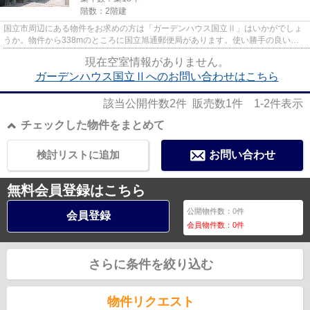
階数：2階建
国立市周辺にある物件をお求めの方は「ガーデンハウス国立Ⅱ」はいかがでしょ
うか。物件から338mのところに国立旭通郵便局があります。使い勝手の良いア
パートでイチオシの物件です。こ...
現在空室情報がありません。
ガーデンハウス国立Ⅱへのお問い合わせはこちら
該当公開件数
2
件 販売数
1
件
1-2
件表示
チェックした物件をまとめて
検討リストに追加
お問い合わせ
無料会員登録はこちら
公開物件数：
0
件
会員登録
会員物件数：
0
件
さらに条件を絞り込む
物件リクエスト