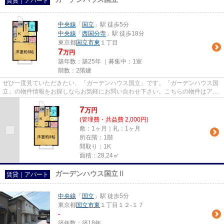
賃貸｜アパート
中央線
「
国立
」駅 徒歩5分
中央線
「
西国分寺
」駅 徒歩18分
東京都
国立市
東
１丁目
7
万円
築年数：築25年 ｜募集中：
1室
階数：2階建
ぜひ一度見ていただきたい、「ガーデンハウス国立」です。「ガーデンハウス国
立」の物件情報をお探しならお気軽にお問い合わせ下さい。こちらの物件はアパ
ートです。徒歩5分で駅にアク...
7
万
円
(管理費・共益費 2,000円)
敷：1ヶ月｜礼：1ヶ月
所在階：1階
間取り：1K
面積：28.24㎡
ガーデンハウス国立Ⅱ
賃貸｜アパート
中央線
「
国立
」駅 徒歩5分
東京都
国立市
東
１丁目１２-１７
-
築年数：築18年