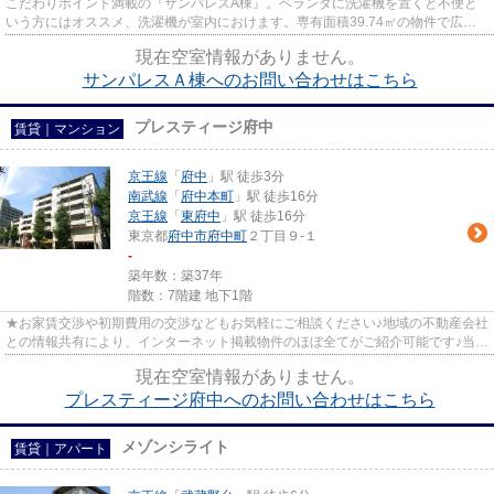
こだわりポイント満載の『サンパレスA棟』。ベランダに洗濯機を置くと不便と
いう方にはオススメ、洗濯機が室内におけます。専有面積39.74㎡の物件で広々
してます。暮らしやすいゆった...
現在空室情報がありません。
サンパレスＡ棟へのお問い合わせはこちら
プレスティージ府中
賃貸｜マンション
京王線
「
府中
」駅 徒歩3分
南武線
「
府中本町
」駅 徒歩16分
京王線
「
東府中
」駅 徒歩16分
東京都
府中市
府中町
２丁目９-１
-
築年数：築37年
階数：7階建 地下1階
★お家賃交渉や初期費用の交渉などもお気軽にご相談ください♪地域の不動産会社
との情報共有により、インターネット掲載物件のほぼ全てがご紹介可能です♪当店
は京王線府中駅徒歩３０秒☆...
現在空室情報がありません。
プレスティージ府中へのお問い合わせはこちら
メゾンシライト
賃貸｜アパート