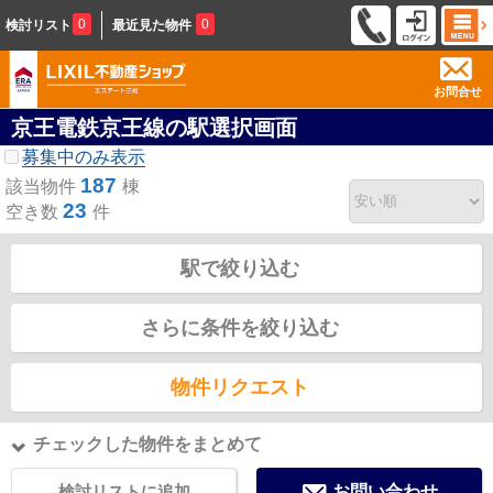
0
0
検討リスト
最近見た物件
お問合せ
京王電鉄京王線の駅選択画面
募集中のみ表示
187
該当物件
棟
23
空き数
件
駅で絞り込む
さらに条件を絞り込む
物件リクエスト
チェックした物件をまとめて
検討リストに追加
お問い合わせ