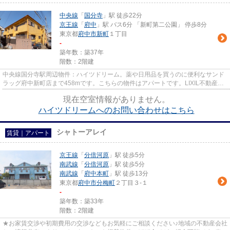
中央線
「
国分寺
」駅 徒歩22分
京王線
「
府中
」駅 バス6分 「新町第二公園」 停歩8分
東京都
府中市
新町
１丁目
-
築年数：築37年
階数：2階建
中央線国分寺駅周辺物件：ハイツドリーム。薬や日用品を買うのに便利なサンド
ラッグ府中新町店まで458mです。こちらの物件はアパートです。LIXIL不動産シ
ョップ エステート三松には、...
現在空室情報がありません。
ハイツドリームへのお問い合わせはこちら
シャトーアレイ
賃貸｜アパート
京王線
「
分倍河原
」駅 徒歩5分
南武線
「
分倍河原
」駅 徒歩5分
南武線
「
府中本町
」駅 徒歩13分
東京都
府中市
分梅町
２丁目３-１
-
築年数：築33年
階数：2階建
★お家賃交渉や初期費用の交渉などもお気軽にご相談ください♪地域の不動産会社