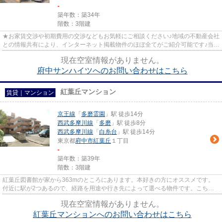
-
築年数：築34年
階数：3階建
★お家賃交渉や初期費用の交渉などもお気軽にご相談ください♪地域の不動産会社
との情報共有により、インターネット掲載物件のほぼ全てがご紹介可能です♪当店
は京王線府中駅徒歩３０秒☆...
現在空室情報がありません。
府中サンハイツへのお問い合わせはこちら
紅葉丘マンション
賃貸｜マンション
京王線
「
多磨霊園
」駅 徒歩14分
西武多摩川線
「
多磨
」駅 徒歩8分
西武多摩川線
「
白糸台
」駅 徒歩14分
東京都
府中市
紅葉丘
１丁目
-
築年数：築39年
階数：3階建
紅葉丘図書館が家から363mのところにあります。本好きの方にオススメです。
付近に駅が2つあるので、経路を用途や行き先によって選べる物件です。こちら
の物件は、駅へも徒歩14分と歩い...
現在空室情報がありません。
紅葉丘マンションへのお問い合わせはこちら