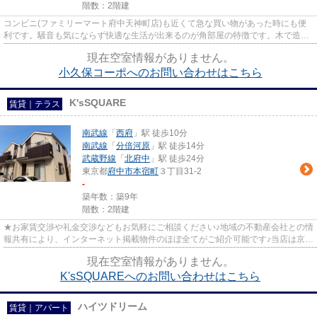
階数：2階建
コンビニ(ファミリーマート府中天神町店)も近くて急な買い物があった時にも便
利です。騒音も気にならず快適な生活が出来るのが角部屋の特徴です。木で造ら
れた物件には安心感があり、...
現在空室情報がありません。
小久保コーポへのお問い合わせはこちら
K'sSQUARE
賃貸｜テラス
南武線
「
西府
」駅 徒歩10分
南武線
「
分倍河原
」駅 徒歩14分
武蔵野線
「
北府中
」駅 徒歩24分
東京都
府中市
本宿町
３丁目31-2
-
築年数：築9年
階数：2階建
★お家賃交渉や礼金交渉などもお気軽にご相談ください♪地域の不動産会社との情
報共有により、インターネット掲載物件のほぼ全てがご紹介可能です♪当店は京王
線府中駅徒歩３０秒☆京王線...
現在空室情報がありません。
K'sSQUAREへのお問い合わせはこちら
ハイツドリーム
賃貸｜アパート