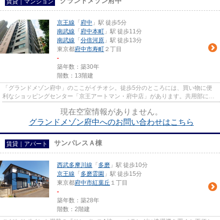
グランドメゾン府中
賃貸｜マンション
京王線
「
府中
」駅 徒歩5分
南武線
「
府中本町
」駅 徒歩11分
南武線
「
分倍河原
」駅 徒歩13分
東京都
府中市
寿町
２丁目
-
築年数：築30年
階数：13階建
「グランドメゾン府中」のここがイチオシ。徒歩5分のところには、買い物に便
利なショッピングセンター「京王アートマン・府中店」があります。共用部には
敷地内ごみ置き場・エレベータ...
現在空室情報がありません。
グランドメゾン府中へのお問い合わせはこちら
サンパレスＡ棟
賃貸｜アパート
西武多摩川線
「
多磨
」駅 徒歩10分
京王線
「
多磨霊園
」駅 徒歩15分
東京都
府中市
紅葉丘
１丁目
-
築年数：築28年
階数：2階建