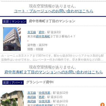
すめのポイント。府中市立府...
現在空室情報がありません。
コート・ブルージュへのお問い合わせはこちら
府中市寿町２丁目のマンション
賃貸｜マンション
京王線
「
府中
」駅 徒歩3分
東京都
府中市
寿町
２丁目２番地の４７
-
築年数：築32年
階数：8階建
ル・シーニュ京王ストアまで307mです。駅から徒歩3分というアクセス良好な駅
近物件はいかがですか。エレベーター付きの物件です。空き巣や放火などの防犯
面で優れているマンションタイ...
現在空室情報がありません。
府中市寿町２丁目のマンションへのお問い合わせはこちら
グランシード府中I
賃貸｜アパート
京王線
「
分倍河原
」駅 徒歩12分
南武線
「
西府
」駅 徒歩11分
南武線
「
分倍河原
」駅 徒歩12分
東京都
府中市
本宿町
３丁目31-1