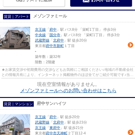
メゾンファミール
賃貸｜アパート
京王線
「
府中
」駅 バス8分 「栄町1丁目」 停歩3分
中央線
「
国分寺
」駅 バス8分 「栄町1丁目」 停歩3分
武蔵野線
「
北府中
」駅 徒歩20分
東京都
府中市
新町
１丁目
-
築年数：築32年
階数：2階建
★お家賃交渉や初期費用の交渉などもお気軽にご相談ください♪地域の不動産会社
との情報共有により、インターネット掲載物件のほぼ全てがご紹介可能です♪当店
は京王線府中駅徒歩３０秒☆...
現在空室情報がありません。
メゾンファミールへのお問い合わせはこちら
府中サンハイツ
賃貸｜マンション
京王線
「
府中
」駅 徒歩20分
武蔵野線
「
北府中
」駅 徒歩23分
京王線
「
東府中
」駅 徒歩21分
東京都
府中市
天神町
２丁目12-4