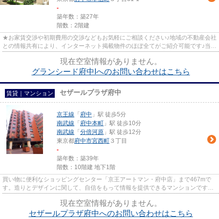
-
築年数：築27年
階数：2階建
★お家賃交渉や初期費用の交渉などもお気軽にご相談ください♪地域の不動産会社
との情報共有により、インターネット掲載物件のほぼ全てがご紹介可能です♪当店
は京王線府中駅徒歩３０秒☆...
現在空室情報がありません。
グランシード府中Iへのお問い合わせはこちら
セザールプラザ府中
賃貸｜マンション
京王線
「
府中
」駅 徒歩5分
南武線
「
府中本町
」駅 徒歩10分
南武線
「
分倍河原
」駅 徒歩12分
東京都
府中市
宮西町
３丁目
-
築年数：築39年
階数：10階建 地下1階
買い物に便利なショッピングセンター「京王アートマン・府中店」まで467mで
す。造りとデザインに関して、自信をもって情報を提供できるマンションです。
高ニーズな駅近の物件で、徒歩5...
現在空室情報がありません。
セザールプラザ府中へのお問い合わせはこちら