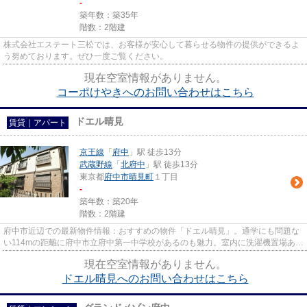
-
築年数：築35年
階数：2階建
株式会社エステート三松では、お客様が安心して暮らせる物件の提供ができるよ
う努めております。ぜひ一度ご覧ください。
現在空室情報がありません。
コーポけやきへのお問い合わせはこちら
ドエル晴見
賃貸｜アパート
京王線
「
府中
」駅 徒歩13分
武蔵野線
「
北府中
」駅 徒歩13分
東京都
府中市
晴見町
１丁目
-
築年数：築20年
階数：2階建
府中市近辺での最新物件情報：おすすめの物件「ドエル晴見」。通学にも問題な
い114mの距離に府中市立府中第一中学校があるのも魅力。室内に洗濯機置場あ
り。快適に生活できてプライバ...
現在空室情報がありません。
ドエル晴見へのお問い合わせはこちら