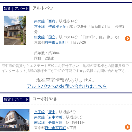
アルトバウ
賃貸｜アパート
南武線
「
西府
」駅 徒歩14分
京王線
「
聖蹟桜ヶ丘
」駅 バス9分 「日新町2丁目」 停歩3
分
中央線
「
国立
」駅 バス14分 「日新町2丁目」 停歩3分
東京都
府中市
日新町
４丁目33-26
-
築年数：築38年
階数：2階建
府中市の賃貸ならエステート三松にお任せ下さい！地域の業者様との情報共有で
インターネット掲載のほぼ全てがご紹介可能です★お気軽にお問い合わせ下さ
い！
現在空室情報がありません。
アルトバウへのお問い合わせはこちら
コーポけやき
賃貸｜アパート
京王線
「
府中
」駅 徒歩6分
南武線
「
府中本町
」駅 徒歩8分
南武線
「
分倍河原
」駅 徒歩11分
東京都
府中市
宮西町
４丁目