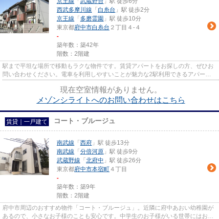
京王線
「
武蔵野台
」駅 徒歩6分
西武多摩川線
「
白糸台
」駅 徒歩2分
京王線
「
多磨霊園
」駅 徒歩10分
東京都
府中市
白糸台
２丁目４-４
-
築年数：築42年
階数：2階建
駅まで平坦な場所で移動もラクな物件です。賃貸アパートをお探しの方、ぜひお
問い合わせください。電車を利用しやすいことが魅力な2駅利用できるアパート
です。洗濯物も自然乾燥ですぐ...
現在空室情報がありません。
メゾンシライトへのお問い合わせはこちら
コート・ブルージュ
賃貸｜一戸建て
南武線
「
西府
」駅 徒歩13分
南武線
「
分倍河原
」駅 徒歩9分
武蔵野線
「
北府中
」駅 徒歩26分
東京都
府中市
本宿町
４丁目
-
築年数：築9年
階数：2階建
府中市周辺のおすすめ物件「コート・ブルージュ」。近隣に府中あおい幼稚園が
あるので、小さなお子様のことも安心です。中学生のお子様がいる世帯にはおす