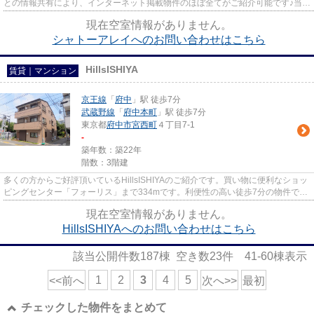
との情報共有により、インターネット掲載物件のほぼ全てがご紹介可能です♪当店
は京王線府中駅徒歩３０秒☆...
現在空室情報がありません。
シャトーアレイへのお問い合わせはこちら
HillsISHIYA
賃貸｜マンション
京王線
「
府中
」駅 徒歩7分
武蔵野線
「
府中本町
」駅 徒歩7分
東京都
府中市
宮西町
４丁目7-1
-
築年数：築22年
階数：3階建
多くの方からご好評頂いているHillsISHIYAのご紹介です。買い物に便利なショッ
ピングセンター「フォーリス」まで334mです。利便性の高い徒歩7分の物件で
す。最上階の物件です。LIXIL不...
現在空室情報がありません。
HillsISHIYAへのお問い合わせはこちら
該当公開件数
187
棟 空き数
23
件
41-60
棟表示
1
2
3
4
5
<<前へ
次へ>>
最初
チェックした物件をまとめて