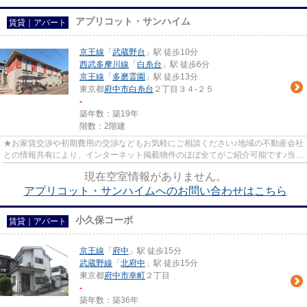
アプリコット・サンハイム
賃貸｜アパート
京王線
「
武蔵野台
」駅 徒歩10分
西武多摩川線
「
白糸台
」駅 徒歩6分
京王線
「
多磨霊園
」駅 徒歩13分
東京都
府中市
白糸台
２丁目３４-２５
-
築年数：築19年
階数：2階建
★お家賃交渉や初期費用の交渉などもお気軽にご相談ください♪地域の不動産会社
との情報共有により、インターネット掲載物件のほぼ全てがご紹介可能です♪当店
は京王線府中駅徒歩３０秒☆...
現在空室情報がありません。
アプリコット・サンハイムへのお問い合わせはこちら
小久保コーポ
賃貸｜アパート
京王線
「
府中
」駅 徒歩15分
武蔵野線
「
北府中
」駅 徒歩15分
東京都
府中市
幸町
２丁目
-
築年数：築36年