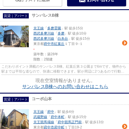
サンパレスB棟
賃貸｜アパート
京王線
「
多磨霊園
」駅 徒歩15分
西武多摩川線
「
多磨
」駅 徒歩10分
西武多摩川線
「
白糸台
」駅 徒歩15分
東京都
府中市
紅葉丘
１丁目９-１
-
築年数：築28年
階数：2階建
こだわりポイント満載のサンパレスB棟。紅葉丘第３公園まで6mです。物件から
駅までは平坦な道なので、快適に移動できます。駅が周辺に2つあるので行動範
囲が広がります。より多くの不...
現在空室情報がありません。
サンパレスB棟へのお問い合わせはこちら
コーポ山本
賃貸｜アパート
京王線
「
府中
」駅 徒歩4分
武蔵野線
「
府中本町
」駅 徒歩15分
京王競馬場線
「
府中競馬正門前
」駅 徒歩13分
東京都
府中市
府中町
１丁目19-2