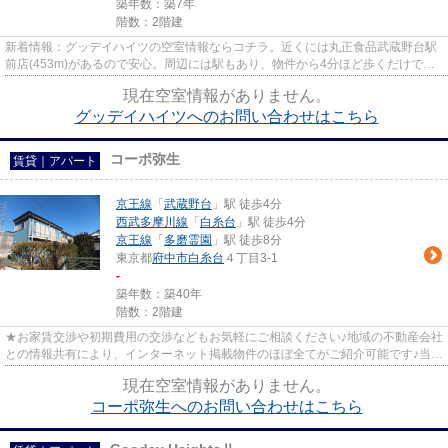
築年数：築7年
階数：2階建
新着情報：グッデイハイツの空室情報ならコチラ。近くには丸正食品武蔵野台駅
前店(453m)があるので安心。周辺には駅もあり、物件から4分ほど歩くだけで、
利用可能です。落ち着いた街並...
現在空室情報がありません。
グッデイハイツへのお問い合わせはこちら
コーポ弥生
賃貸｜アパート
京王線
「
武蔵野台
」駅 徒歩4分
西武多摩川線
「
白糸台
」駅 徒歩4分
京王線
「
多磨霊園
」駅 徒歩8分
東京都
府中市
白糸台
４丁目3-1
-
築年数：築40年
階数：2階建
★お家賃交渉や初期費用の交渉などもお気軽にご相談ください♪地域の不動産会社
との情報共有により、インターネット掲載物件のほぼ全てがご紹介可能です♪当店
は京王線府中駅徒歩３０秒☆...
現在空室情報がありません。
コーポ弥生へのお問い合わせはこちら