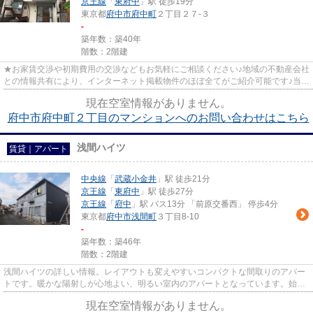
京王線
「
東府中
」駅 徒歩19分
東京都
府中市
府中町
２丁目２７-３
-
築年数：築40年
階数：2階建
★お家賃交渉や初期費用の交渉などもお気軽にご相談ください♪地域の不動産会社
との情報共有により、インターネット掲載物件のほぼ全てがご紹介可能です♪当店
は京王線府中駅徒歩３０秒☆...
現在空室情報がありません。
府中市府中町２丁目のマンションへのお問い合わせはこちら
浅間ハイツ
賃貸｜アパート
中央線
「
武蔵小金井
」駅 徒歩21分
京王線
「
東府中
」駅 徒歩27分
京王線
「
府中
」駅 バス13分 「前原交番西」 停歩4分
東京都
府中市
浅間町
３丁目8-10
-
築年数：築46年
階数：2階建
浅間ハイツの詳しい情報。レイアウトも変えやすいコンパクトな間取りのアパー
トです。暖かな陽射しが心地よい、明るい室内のアパートとなっています。始発
駅が近く、乗車中座席に座り...
現在空室情報がありません。