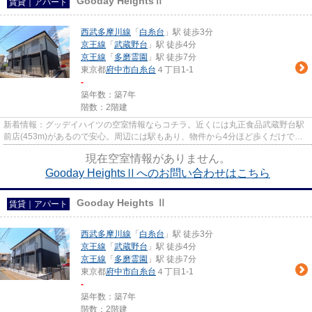
Gooday HeightsⅡ
賃貸｜アパート
西武多摩川線
「
白糸台
」駅 徒歩3分
京王線
「
武蔵野台
」駅 徒歩4分
京王線
「
多磨霊園
」駅 徒歩7分
東京都
府中市
白糸台
４丁目1-1
-
築年数：築7年
階数：2階建
新着情報：グッデイハイツの空室情報ならコチラ。近くには丸正食品武蔵野台駅
前店(453m)があるので安心。周辺には駅もあり、物件から4分ほど歩くだけで、
利用可能です。落ち着いた街並...
現在空室情報がありません。
Gooday HeightsⅡへのお問い合わせはこちら
Gooday Heights Ⅱ
賃貸｜アパート
西武多摩川線
「
白糸台
」駅 徒歩3分
京王線
「
武蔵野台
」駅 徒歩4分
京王線
「
多磨霊園
」駅 徒歩7分
東京都
府中市
白糸台
４丁目1-1
-
築年数：築7年
階数：2階建