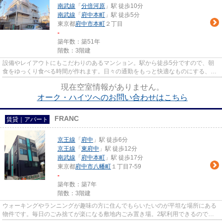
南武線
「
分倍河原
」駅 徒歩10分
南武線
「
府中本町
」駅 徒歩5分
東京都
府中市
本町
２丁目
-
築年数：築51年
階数：3階建
設備やレイアウトにもこだわりのあるマンション。駅から徒歩5分ですので、朝
食をゆっくり食べる時間が作れます。日々の通勤をもっと快適なものにする、2
駅利用可能な物件です。最上階...
現在空室情報がありません。
オーク・ハイツへのお問い合わせはこちら
FRANC
賃貸｜アパート
京王線
「
府中
」駅 徒歩6分
京王線
「
東府中
」駅 徒歩12分
南武線
「
府中本町
」駅 徒歩17分
東京都
府中市
八幡町
１丁目7-59
-
築年数：築7年
階数：3階建
ウォーキングやランニングが趣味の方に住んでもらいたいのが平坦な場所にある
物件です。毎日のごみ捨てが楽になる敷地内ごみ置き場。2駅利用できるので電