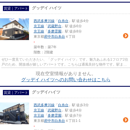
グッデイ ハイツ
賃貸｜アパート
西武多摩川線
「
白糸台
」駅 徒歩4分
京王線
「
武蔵野台
」駅 徒歩6分
京王線
「
多磨霊園
」駅 徒歩8分
東京都
府中市
白糸台
４丁目
-
築年数：築7年
階数：2階建
ぜひ一度見ていただきたい、「グッデイ ハイツ」です。魅力あふれる1フロア2住
戸のため、開放感が嬉しいアパートです。こちらは通風良好な物件です。駅まで
歩いてアクセスできる、徒歩...
現在空室情報がありません。
グッデイ ハイツへのお問い合わせはこちら
グッデイハイツ
賃貸｜アパート
西武多摩川線
「
白糸台
」駅 徒歩3分
京王線
「
武蔵野台
」駅 徒歩4分
京王線
「
多磨霊園
」駅 徒歩7分
東京都
府中市
白糸台
４丁目1-1
-