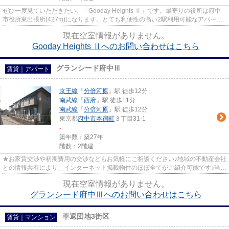
ぜひ一度見ていただきたい、「Gooday Heights Ⅱ」です。最寄りの役所は府中
市役所東出張所(427m)になります。とても利便性の高い2駅利用可能なアパート
になっています。周辺環境も良好...
現在空室情報がありません。
Gooday Heights Ⅱへのお問い合わせはこちら
グランシード府中Ⅲ
賃貸｜アパート
京王線
「
分倍河原
」駅 徒歩12分
南武線
「
西府
」駅 徒歩11分
南武線
「
分倍河原
」駅 徒歩12分
東京都
府中市
本宿町
３丁目31-1
-
築年数：築27年
階数：2階建
★お家賃交渉や初期費用の交渉などもお気軽にご相談ください♪地域の不動産会社
との情報共有により、インターネット掲載物件のほぼ全てがご紹介可能です♪当店
は京王線府中駅徒歩３０秒☆...
現在空室情報がありません。
グランシード府中Ⅲへのお問い合わせはこちら
車返団地3街区
賃貸｜マンション