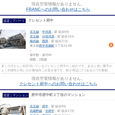
車をよく使う方におすすめな物...
現在空室情報がありません。
FRANCへのお問い合わせはこちら
クレセント府中
賃貸｜アパート
京王線
「
中河原
」駅 徒歩9分
京王線
「
分倍河原
」駅 徒歩15分
南武線
「
西府
」駅 徒歩21分
東京都
府中市
南町
３丁目31-66
-
築年数：築35年
階数：2階建
多くの方からご好評頂いているクレセント府中のご紹介です。あると使い勝手が
よく利便性が高いのが敷地内ごみ置き場です。駅が周辺に2つあるので行動範囲
が広がります。アレルギー予防...
現在空室情報がありません。
クレセント府中へのお問い合わせはこちら
府中市府中町２丁目のマンション
賃貸｜マンション
京王線
「
府中
」駅 徒歩9分
武蔵野線
「
北府中
」駅 徒歩17分