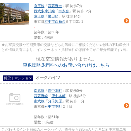
京王線
「
武蔵野台
」駅 徒歩7分
西武多摩川線
「
白糸台
」駅 徒歩12分
京王線
「
飛田給
」駅 徒歩14分
東京都
府中市
白糸台
５丁目31-1
-
築年数：築50年
階数：4階建
★お家賃交渉や初期費用の交渉などもお気軽にご相談ください♪地域の不動産会社
との情報共有により、インターネット掲載物件のほぼ全てがご紹介可能です♪当店
は京王線府中駅徒歩３０秒☆...
現在空室情報がありません。
車返団地3街区へのお問い合わせはこちら
オークハイツ
賃貸｜マンション
南武線
「
府中本町
」駅 徒歩5分
武蔵野線
「
府中本町
」駅 徒歩5分
南武線
「
分倍河原
」駅 徒歩11分
東京都
府中市
本町
２丁目
-
築年数：築51年
階数：3階建
こだわりポイント満載のオークハイツ。物件から385mのところに府中本町二郵