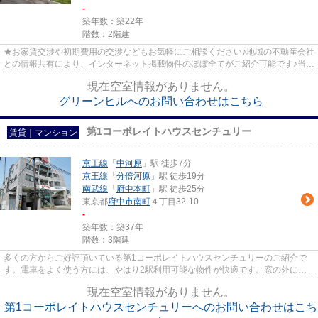
-
築年数：築22年
階数：2階建
★お家賃交渉や初期費用の交渉などもお気軽にご相談ください♪地域の不動産会社
との情報共有により、インターネット掲載物件のほぼ全てがご紹介可能です♪当店
は京王線府中駅徒歩３０秒☆...
現在空室情報がありません。
グリーンヒルへのお問い合わせはこちら
第1コーポレイトハウスセンチュリー
賃貸｜マンション
京王線
「
中河原
」駅 徒歩7分
京王線
「
分倍河原
」駅 徒歩19分
南武線
「
府中本町
」駅 徒歩25分
東京都
府中市
南町
４丁目32-10
-
築年数：築37年
階数：3階建
多くの方からご好評頂いている第1コーポレイトハウスセンチュリーのご紹介で
す。電車をよく使う方には、やはり2駅利用可能な物件が快適です。窓の外には
素晴らしい景色が広がるマンシ...
現在空室情報がありません。
第1コーポレイトハウスセンチュリーへのお問い合わせはこち