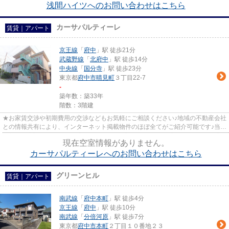
浅間ハイツへのお問い合わせはこちら
カーサパルティーレ
賃貸｜アパート
京王線
「
府中
」駅 徒歩21分
武蔵野線
「
北府中
」駅 徒歩14分
中央線
「
国分寺
」駅 徒歩23分
東京都
府中市
晴見町
３丁目22-7
-
築年数：築33年
階数：3階建
★お家賃交渉や初期費用の交渉などもお気軽にご相談ください♪地域の不動産会社
との情報共有により、インターネット掲載物件のほぼ全てがご紹介可能です♪当店
は京王線府中駅徒歩３０秒☆...
現在空室情報がありません。
カーサパルティーレへのお問い合わせはこちら
グリーンヒル
賃貸｜アパート
南武線
「
府中本町
」駅 徒歩4分
京王線
「
府中
」駅 徒歩10分
南武線
「
分倍河原
」駅 徒歩7分
東京都
府中市
本町
２丁目１０番地２３