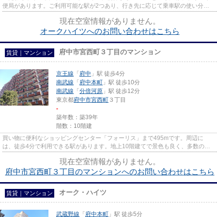
便局があります。ご利用可能な駅が2つあり、行き先に応じて乗車駅の使い分け
ができます。徒歩5分で駅にアク...
現在空室情報がありません。
オークハイツへのお問い合わせはこちら
府中市宮西町３丁目のマンション
賃貸｜マンション
京王線
「
府中
」駅 徒歩4分
南武線
「
府中本町
」駅 徒歩10分
南武線
「
分倍河原
」駅 徒歩12分
東京都
府中市
宮西町
３丁目
-
築年数：築39年
階数：10階建
買い物に便利なショッピングセンター「フォーリス」まで495mです。周辺に
は、徒歩4分で利用できる駅があります。地上10階建てで景色も良く、多数のお
問い合わせをいただいております。...
現在空室情報がありません。
府中市宮西町３丁目のマンションへのお問い合わせはこちら
オーク・ハイツ
賃貸｜マンション
武蔵野線
「
府中本町
」駅 徒歩5分