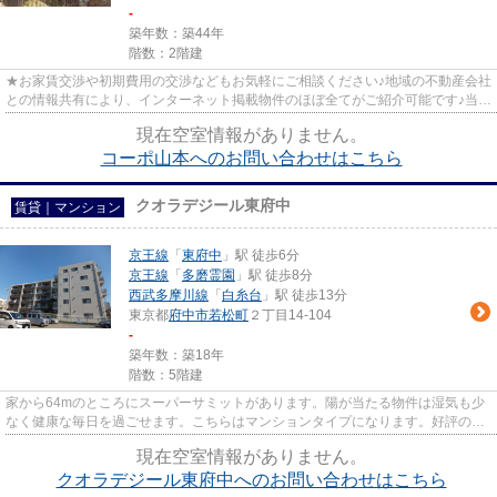
-
築年数：築44年
階数：2階建
★お家賃交渉や初期費用の交渉などもお気軽にご相談ください♪地域の不動産会社
との情報共有により、インターネット掲載物件のほぼ全てがご紹介可能です♪当店
は京王線府中駅徒歩３０秒☆...
現在空室情報がありません。
コーポ山本へのお問い合わせはこちら
クオラデジール東府中
賃貸｜マンション
京王線
「
東府中
」駅 徒歩6分
京王線
「
多磨霊園
」駅 徒歩8分
西武多摩川線
「
白糸台
」駅 徒歩13分
東京都
府中市
若松町
２丁目14-104
-
築年数：築18年
階数：5階建
家から64mのところにスーパーサミットがあります。陽が当たる物件は湿気も少
なく健康な毎日を過ごせます。こちらはマンションタイプになります。好評の駅
近物件となっており、駅より徒...
現在空室情報がありません。
クオラデジール東府中へのお問い合わせはこちら