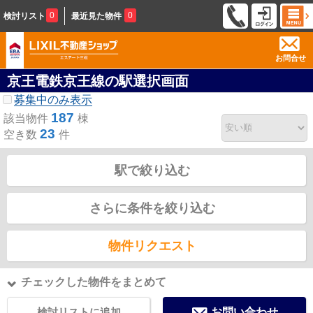
0
0
検討リスト
最近見た物件
お問合せ
京王電鉄京王線の駅選択画面
募集中のみ表示
187
該当物件
棟
23
空き数
件
駅で絞り込む
さらに条件を絞り込む
物件リクエスト
チェックした物件をまとめて
検討リストに追加
お問い合わせ