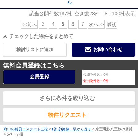
ら
該当公開件数
187
棟 空き数
23
件
81-100
棟表示
3
4
5
6
7
<<前へ
次へ>>
最初
チェックした物件をまとめて
検討リストに追加
お問い合わせ
無料会員登録はこちら
公開物件数：
0
件
会員登録
会員物件数：
0
件
さらに条件を絞り込む
物件リクエスト
府中の賃貸エステート三松
>
(賃貸)路線・駅から探す
>
京王電鉄京王線の賃貸
>
5ページ目