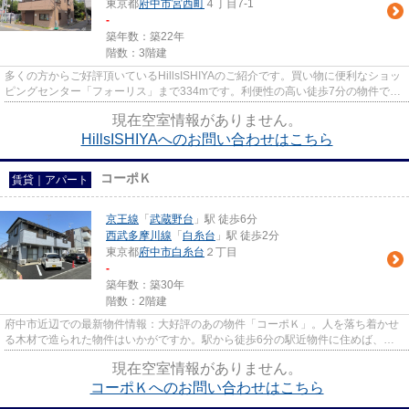
東京都
府中市
宮西町
４丁目7-1
-
築年数：築22年
階数：3階建
多くの方からご好評頂いているHillsISHIYAのご紹介です。買い物に便利なショッ
ピングセンター「フォーリス」まで334mです。利便性の高い徒歩7分の物件で
す。最上階の物件です。LIXIL不...
現在空室情報がありません。
HillsISHIYAへのお問い合わせはこちら
コーポＫ
賃貸｜アパート
京王線
「
武蔵野台
」駅 徒歩6分
西武多摩川線
「
白糸台
」駅 徒歩2分
東京都
府中市
白糸台
２丁目
-
築年数：築30年
階数：2階建
府中市近辺での最新物件情報：大好評のあの物件「コーポＫ」。人を落ち着かせ
る木材で造られた物件はいかがですか。駅から徒歩6分の駅近物件に住めば、通
勤・通学のストレスを減らせま...
現在空室情報がありません。
コーポＫへのお問い合わせはこちら