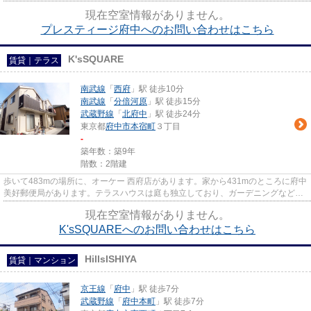
は京王線府中駅徒歩３０秒☆...
現在空室情報がありません。
プレスティージ府中へのお問い合わせはこちら
K'sSQUARE
賃貸｜テラス
南武線
「
西府
」駅 徒歩10分
南武線
「
分倍河原
」駅 徒歩15分
武蔵野線
「
北府中
」駅 徒歩24分
東京都
府中市
本宿町
３丁目
-
築年数：築9年
階数：2階建
歩いて483mの場所に、オーケー 西府店があります。家から431mのところに府中
美好郵便局があります。テラスハウスは庭も独立しており、ガーデニングなども
楽しめます。平成29年築で多く...
現在空室情報がありません。
K'sSQUAREへのお問い合わせはこちら
HillsISHIYA
賃貸｜マンション
京王線
「
府中
」駅 徒歩7分
武蔵野線
「
府中本町
」駅 徒歩7分