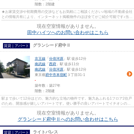
階数：2階建
★お家賃交渉や初期費用の交渉などもお気軽にご相談ください♪地域の不動産会社
との情報共有により、インターネット掲載物件のほぼ全てがご紹介可能です♪当店
は京王線府中駅徒歩３０秒☆...
現在空室情報がありません。
田中ハイツへのお問い合わせはこちら
グランシード府中Ⅱ
賃貸｜アパート
京王線
「
分倍河原
」駅 徒歩12分
南武線
「
西府
」駅 徒歩11分
南武線
「
分倍河原
」駅 徒歩12分
東京都
府中市
本宿町
３丁目31-1
-
築年数：築27年
階数：2階建
駅まで歩いて12分ほどの、魅力的な立地の物件です。魅力あふれる1フロア2住戸
のため、開放感が嬉しいアパートです。使い勝手の良いアパートでイチオシの物
件です。真夏の夜に窓を開け...
現在空室情報がありません。
グランシード府中Ⅱへのお問い合わせはこちら
ライトパレス
賃貸｜アパート