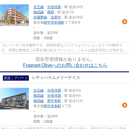
京王線
「
分倍河原
」駅 徒歩10分
南武線
「
西府
」駅 徒歩7分
武蔵野線
「
北府中
」駅 徒歩24分
東京都
府中市
本宿町
２丁目9-8
-
築年数：築25年
階数：5階建
エレベーター付き物件です。防犯対策もバッチリなマンションタイプの物件で
す。清潔な敷地内ごみ置き場のあるマンション。こちらは徒歩10分に立地する物
件です。地域によっては建物の...
現在空室情報がありません。
Fragrant Oliveへのお問い合わせはこちら
シティハイムメリーナイス
賃貸｜アパート
京王線
「
分倍河原
」駅 徒歩4分
南武線
「
分倍河原
」駅 徒歩4分
南武線
「
府中本町
」駅 徒歩11分
東京都
府中市
本町
４丁目
-
築年数：築39年
階数：2階建
サミットミナノ分倍河原店まで114mです。駅まで4分と、駅近でアクセスも良好