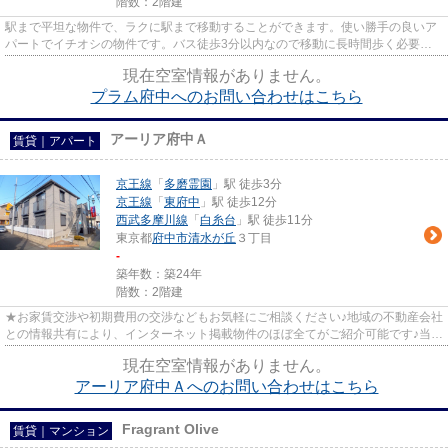
階数：2階建
駅まで平坦な物件で、ラクに駅まで移動することができます。使い勝手の良いア
パートでイチオシの物件です。バス徒歩3分以内なので移動に長時間歩く必要が
ありません。最上階の物件です...
現在空室情報がありません。
プラム府中へのお問い合わせはこちら
アーリア府中Ａ
賃貸｜アパート
京王線
「
多磨霊園
」駅 徒歩3分
京王線
「
東府中
」駅 徒歩12分
西武多摩川線
「
白糸台
」駅 徒歩11分
東京都
府中市
清水が丘
３丁目
-
築年数：築24年
階数：2階建
★お家賃交渉や初期費用の交渉などもお気軽にご相談ください♪地域の不動産会社
との情報共有により、インターネット掲載物件のほぼ全てがご紹介可能です♪当店
は京王線府中駅徒歩３０秒☆...
現在空室情報がありません。
アーリア府中Ａへのお問い合わせはこちら
Fragrant Olive
賃貸｜マンション