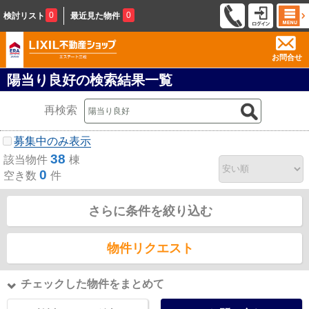
0
0
検討リスト
最近見た物件
お問合せ
陽当り良好の検索結果一覧
再検索
募集中のみ表示
38
該当物件
棟
0
空き数
件
さらに条件を絞り込む
物件リクエスト
チェックした物件をまとめて