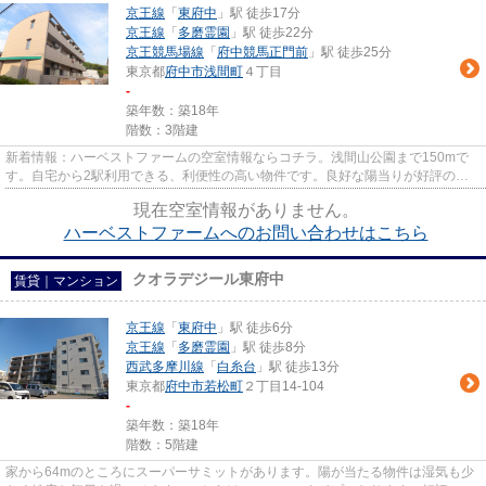
京王線
「
東府中
」駅 徒歩17分
京王線
「
多磨霊園
」駅 徒歩22分
京王競馬場線
「
府中競馬正門前
」駅 徒歩25分
東京都
府中市
浅間町
４丁目
-
築年数：築18年
階数：3階建
新着情報：ハーベストファームの空室情報ならコチラ。浅間山公園まで150mで
す。自宅から2駅利用できる、利便性の高い物件です。良好な陽当りが好評の、
魅力溢れる一押しの物件となって...
現在空室情報がありません。
ハーベストファームへのお問い合わせはこちら
クオラデジール東府中
賃貸｜マンション
京王線
「
東府中
」駅 徒歩6分
京王線
「
多磨霊園
」駅 徒歩8分
西武多摩川線
「
白糸台
」駅 徒歩13分
東京都
府中市
若松町
２丁目14-104
-
築年数：築18年
階数：5階建
家から64mのところにスーパーサミットがあります。陽が当たる物件は湿気も少