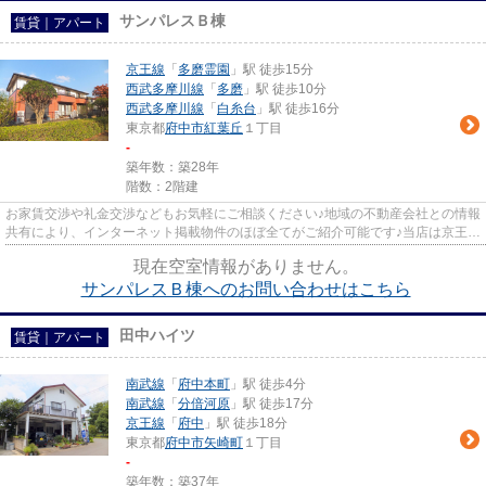
サンパレスＢ棟
賃貸｜アパート
京王線
「
多磨霊園
」駅 徒歩15分
西武多摩川線
「
多磨
」駅 徒歩10分
西武多摩川線
「
白糸台
」駅 徒歩16分
東京都
府中市
紅葉丘
１丁目
-
築年数：築28年
階数：2階建
お家賃交渉や礼金交渉などもお気軽にご相談ください♪地域の不動産会社との情報
共有により、インターネット掲載物件のほぼ全てがご紹介可能です♪当店は京王線
府中駅徒歩３０秒☆京王線・...
現在空室情報がありません。
サンパレスＢ棟へのお問い合わせはこちら
田中ハイツ
賃貸｜アパート
南武線
「
府中本町
」駅 徒歩4分
南武線
「
分倍河原
」駅 徒歩17分
京王線
「
府中
」駅 徒歩18分
東京都
府中市
矢崎町
１丁目
-
築年数：築37年