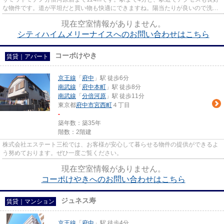
な物件です。道が平坦だと買い物も快適にできますね。陽当たりが良いので洗濯
物も乾きやすい物件です。LIXI...
現在空室情報がありません。
シティハイムメリーナイスへのお問い合わせはこちら
コーポけやき
賃貸｜アパート
京王線
「
府中
」駅 徒歩6分
南武線
「
府中本町
」駅 徒歩8分
南武線
「
分倍河原
」駅 徒歩11分
東京都
府中市
宮西町
４丁目
-
築年数：築35年
階数：2階建
株式会社エステート三松では、お客様が安心して暮らせる物件の提供ができるよ
う努めております。ぜひ一度ご覧ください。
現在空室情報がありません。
コーポけやきへのお問い合わせはこちら
ジュネス寿
賃貸｜マンション
京王線
「
府中
」駅 徒歩4分