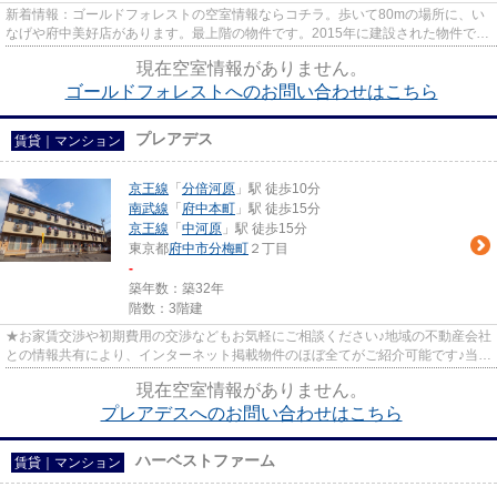
新着情報：ゴールドフォレストの空室情報ならコチラ。歩いて80mの場所に、い
なげや府中美好店があります。最上階の物件です。2015年に建設された物件で
す。府中市エリアにある賃貸情報...
現在空室情報がありません。
ゴールドフォレストへのお問い合わせはこちら
プレアデス
賃貸｜マンション
京王線
「
分倍河原
」駅 徒歩10分
南武線
「
府中本町
」駅 徒歩15分
京王線
「
中河原
」駅 徒歩15分
東京都
府中市
分梅町
２丁目
-
築年数：築32年
階数：3階建
★お家賃交渉や初期費用の交渉などもお気軽にご相談ください♪地域の不動産会社
との情報共有により、インターネット掲載物件のほぼ全てがご紹介可能です♪当店
は京王線府中駅徒歩３０秒☆...
現在空室情報がありません。
プレアデスへのお問い合わせはこちら
ハーベストファーム
賃貸｜マンション