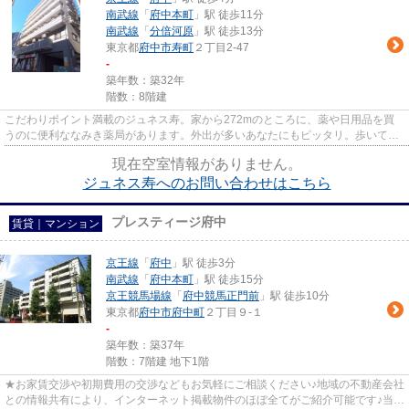
南武線
「
府中本町
」駅 徒歩11分
南武線
「
分倍河原
」駅 徒歩13分
東京都
府中市
寿町
２丁目2-47
-
築年数：築32年
階数：8階建
こだわりポイント満載のジュネス寿。家から272mのところに、薬や日用品を買
うのに便利ななみき薬局があります。外出が多いあなたにもピッタリ。歩いても
自転車に乗っても疲れないの立...
現在空室情報がありません。
ジュネス寿へのお問い合わせはこちら
プレスティージ府中
賃貸｜マンション
京王線
「
府中
」駅 徒歩3分
南武線
「
府中本町
」駅 徒歩15分
京王競馬場線
「
府中競馬正門前
」駅 徒歩10分
東京都
府中市
府中町
２丁目９-１
-
築年数：築37年
階数：7階建 地下1階
★お家賃交渉や初期費用の交渉などもお気軽にご相談ください♪地域の不動産会社
との情報共有により、インターネット掲載物件のほぼ全てがご紹介可能です♪当店