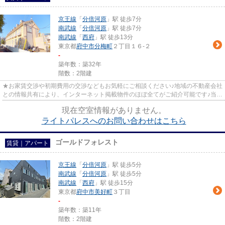
京王線
「
分倍河原
」駅 徒歩7分
南武線
「
分倍河原
」駅 徒歩7分
南武線
「
西府
」駅 徒歩13分
東京都
府中市
分梅町
２丁目１６-２
-
築年数：築32年
階数：2階建
★お家賃交渉や初期費用の交渉などもお気軽にご相談ください♪地域の不動産会社
との情報共有により、インターネット掲載物件のほぼ全てがご紹介可能です♪当店
は京王線府中駅徒歩３０秒☆...
現在空室情報がありません。
ライトパレスへのお問い合わせはこちら
ゴールドフォレスト
賃貸｜アパート
京王線
「
分倍河原
」駅 徒歩5分
南武線
「
分倍河原
」駅 徒歩5分
南武線
「
西府
」駅 徒歩15分
東京都
府中市
美好町
３丁目
-
築年数：築11年
階数：2階建