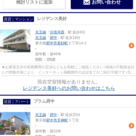
検討リストに追加
お問い合わせ
レジデンス美好
賃貸｜マンション
京王線
「
分倍河原
」駅 徒歩9分
京王線
「
府中
」駅 徒歩18分
東京都
府中市
美好町
２丁目14-2
-
築年数：築46年
階数：3階建
★お家賃交渉や初期費用の交渉などもお気軽にご相談ください♪地域の不動産会社
との情報共有により、インターネット掲載物件のほぼ全てがご紹介可能です♪当店
は京王線府中駅徒歩３０秒☆...
現在空室情報がありません。
レジデンス美好へのお問い合わせはこちら
プラム府中
賃貸｜アパート
京王線
「
府中
」駅 徒歩20分
東京都
府中市
天神町
３丁目
-
築年数：築33年