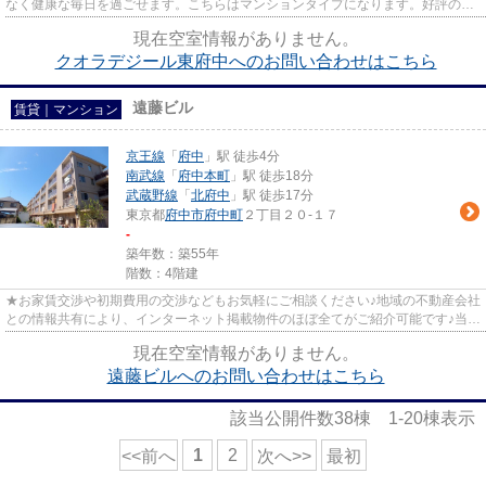
なく健康な毎日を過ごせます。こちらはマンションタイプになります。好評の駅
近物件となっており、駅より徒...
現在空室情報がありません。
クオラデジール東府中へのお問い合わせはこちら
遠藤ビル
賃貸｜マンション
京王線
「
府中
」駅 徒歩4分
南武線
「
府中本町
」駅 徒歩18分
武蔵野線
「
北府中
」駅 徒歩17分
東京都
府中市
府中町
２丁目２０-１７
-
築年数：築55年
階数：4階建
★お家賃交渉や初期費用の交渉などもお気軽にご相談ください♪地域の不動産会社
との情報共有により、インターネット掲載物件のほぼ全てがご紹介可能です♪当店
は京王線府中駅徒歩３０秒☆...
現在空室情報がありません。
遠藤ビルへのお問い合わせはこちら
該当公開件数
38
棟
1-20
棟表示
1
2
<<前へ
次へ>>
最初