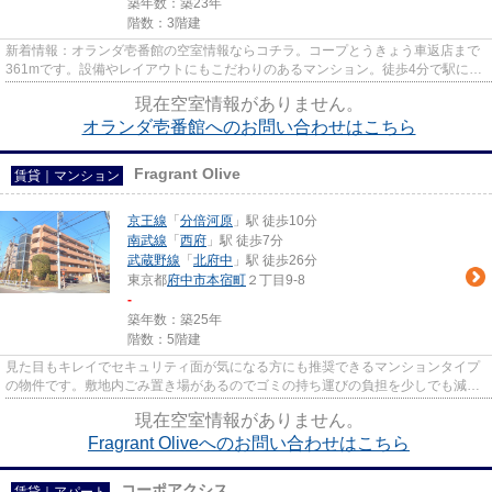
築年数：築23年
階数：3階建
新着情報：オランダ壱番館の空室情報ならコチラ。コープとうきょう車返店まで
361mです。設備やレイアウトにもこだわりのあるマンション。徒歩4分で駅にア
クセス可能な、魅力的な駅近物...
現在空室情報がありません。
オランダ壱番館へのお問い合わせはこちら
Fragrant Olive
賃貸｜マンション
京王線
「
分倍河原
」駅 徒歩10分
南武線
「
西府
」駅 徒歩7分
武蔵野線
「
北府中
」駅 徒歩26分
東京都
府中市
本宿町
２丁目9-8
-
築年数：築25年
階数：5階建
見た目もキレイでセキュリティ面が気になる方にも推奨できるマンションタイプ
の物件です。敷地内ごみ置き場があるのでゴミの持ち運びの負担を少しでも減ら
すことができます。便利で快...
現在空室情報がありません。
Fragrant Oliveへのお問い合わせはこちら
コーポアクシス