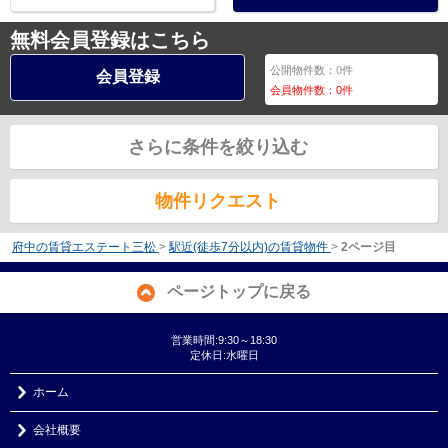
無料会員登録はこちら
公開物件数：
0
件
会員登録
会員物件数：
0
件
さらに条件を絞り込む
物件リクエスト
府中の賃貸エステート三松
>
駅近(徒歩7分以内)の賃貸物件
>
2ページ目
ページトップに戻る
営業時間:9:30～18:30
定休日:水曜日
ホーム
会社概要