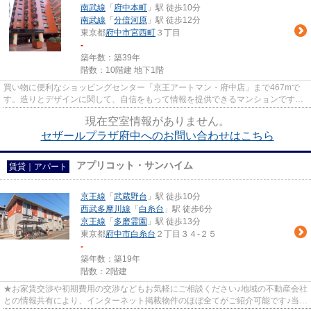
南武線
「
府中本町
」駅 徒歩10分
南武線
「
分倍河原
」駅 徒歩12分
東京都
府中市
宮西町
３丁目
-
築年数：築39年
階数：10階建 地下1階
買い物に便利なショッピングセンター「京王アートマン・府中店」まで467mで
す。造りとデザインに関して、自信をもって情報を提供できるマンションです。
高ニーズな駅近の物件で、徒歩5...
現在空室情報がありません。
セザールプラザ府中へのお問い合わせはこちら
アプリコット・サンハイム
賃貸｜アパート
京王線
「
武蔵野台
」駅 徒歩10分
西武多摩川線
「
白糸台
」駅 徒歩6分
京王線
「
多磨霊園
」駅 徒歩13分
東京都
府中市
白糸台
２丁目３４-２５
-
築年数：築19年
階数：2階建
★お家賃交渉や初期費用の交渉などもお気軽にご相談ください♪地域の不動産会社
との情報共有により、インターネット掲載物件のほぼ全てがご紹介可能です♪当店