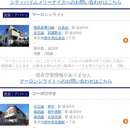
シティハイムメリーナイスへのお問い合わせはこちら
マーロンシライト
賃貸｜アパート
西武多摩川線
「
白糸台
」駅 徒歩5分
京王線
「
武蔵野台
」駅 徒歩8分
東京都
府中市
白糸台
２丁目
-
築年数：築28年
階数：2階建
「マーロンシライト」のここがイチオシ。こだわりの条件の中でも特に人気の、
角部屋になります。お車をお持ちの方に駐車スペースを空けております。【軽量
鉄骨造】。ゆとりある生活の...
現在空室情報がありません。
マーロンシライトへのお問い合わせはこちら
コーポけやき
賃貸｜アパート
京王線
「
府中
」駅 徒歩6分
南武線
「
府中本町
」駅 徒歩8分
南武線
「
分倍河原
」駅 徒歩11分
東京都
府中市
宮西町
４丁目
-