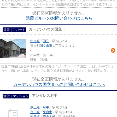
★お家賃交渉や初期費用の交渉などもお気軽にご相談ください♪地域の不動産会社
との情報共有により、インターネット掲載物件のほぼ全てがご紹介可能です♪当店
は京王線府中駅徒歩３０秒☆...
現在空室情報がありません。
遠藤ビルへのお問い合わせはこちら
ガーデンハウス国立Ⅱ
賃貸｜アパート
中央線
「
国立
」駅 徒歩5分
東京都
国立市
東
１丁目１２-１７
-
築年数：築18年
階数：2階建
国立市周辺にある物件をお求めの方は「ガーデンハウス国立Ⅱ」はいかがでしょ
うか。物件から338mのところに国立旭通郵便局があります。使い勝手の良いア
パートでイチオシの物件です。こ...
現在空室情報がありません。
ガーデンハウス国立Ⅱへのお問い合わせはこちら
アンタレス府中
賃貸｜マンション
京王線
「
府中
」駅 徒歩2分
京王線
「
東府中
」駅 徒歩16分
南武線
「
府中本町
」駅 徒歩16分