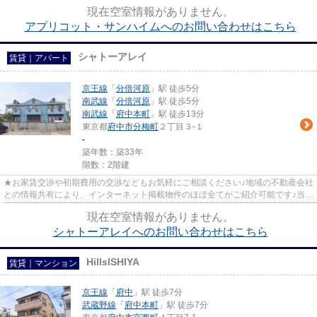
は京王線府中駅徒歩３０秒☆...
現在空室情報がありません。
アプリコット・サンハイムへのお問い合わせはこちら
シャトーアレイ
賃貸｜アパート
京王線
「
分倍河原
」駅 徒歩5分
南武線
「
分倍河原
」駅 徒歩5分
南武線
「
府中本町
」駅 徒歩13分
東京都
府中市
分梅町
２丁目３-１
-
築年数：築33年
階数：2階建
★お家賃交渉や初期費用の交渉などもお気軽にご相談ください♪地域の不動産会社
との情報共有により、インターネット掲載物件のほぼ全てがご紹介可能です♪当店
は京王線府中駅徒歩３０秒☆...
現在空室情報がありません。
シャトーアレイへのお問い合わせはこちら
HillsISHIYA
賃貸｜マンション
京王線
「
府中
」駅 徒歩7分
武蔵野線
「
府中本町
」駅 徒歩7分