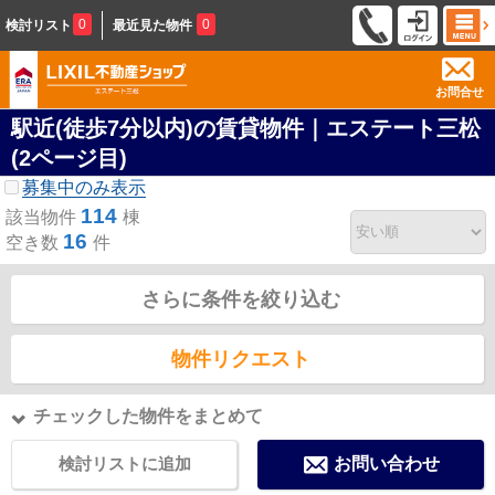
0
0
検討リスト
最近見た物件
お問合せ
駅近(徒歩7分以内)の賃貸物件｜エステート三松
(2ページ目)
募集中のみ表示
114
該当物件
棟
16
空き数
件
さらに条件を絞り込む
物件リクエスト
チェックした物件をまとめて
検討リストに追加
お問い合わせ