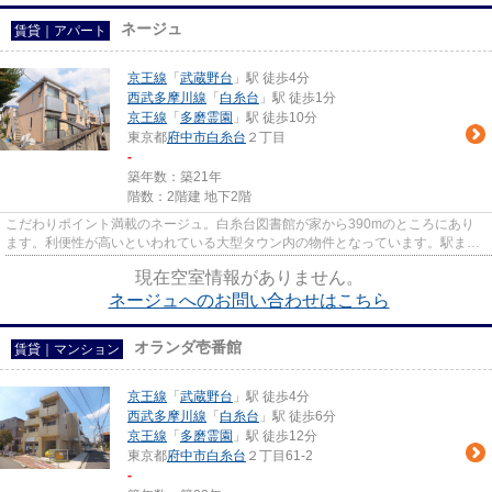
ネージュ
賃貸｜アパート
京王線
「
武蔵野台
」駅 徒歩4分
西武多摩川線
「
白糸台
」駅 徒歩1分
京王線
「
多磨霊園
」駅 徒歩10分
東京都
府中市
白糸台
２丁目
-
築年数：築21年
階数：2階建 地下2階
こだわりポイント満載のネージュ。白糸台図書館が家から390mのところにあり
ます。利便性が高いといわれている大型タウン内の物件となっています。駅まで
歩いてアクセスできる、徒歩4分...
現在空室情報がありません。
ネージュへのお問い合わせはこちら
オランダ壱番館
賃貸｜マンション
京王線
「
武蔵野台
」駅 徒歩4分
西武多摩川線
「
白糸台
」駅 徒歩6分
京王線
「
多磨霊園
」駅 徒歩12分
東京都
府中市
白糸台
２丁目61-2
-