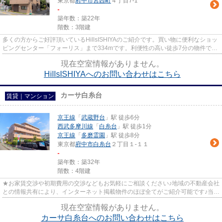
東京都
府中市
宮西町
４丁目7-1
-
築年数：築22年
階数：3階建
多くの方からご好評頂いているHillsISHIYAのご紹介です。買い物に便利なショッ
ピングセンター「フォーリス」まで334mです。利便性の高い徒歩7分の物件で
す。最上階の物件です。LIXIL不...
現在空室情報がありません。
HillsISHIYAへのお問い合わせはこちら
カーサ白糸台
賃貸｜マンション
京王線
「
武蔵野台
」駅 徒歩6分
西武多摩川線
「
白糸台
」駅 徒歩1分
京王線
「
多磨霊園
」駅 徒歩8分
東京都
府中市
白糸台
２丁目１-１１
-
築年数：築32年
階数：4階建
★お家賃交渉や初期費用の交渉などもお気軽にご相談ください♪地域の不動産会社
との情報共有により、インターネット掲載物件のほぼ全てがご紹介可能です♪当店
は京王線府中駅徒歩３０秒☆...
現在空室情報がありません。
カーサ白糸台へのお問い合わせはこちら