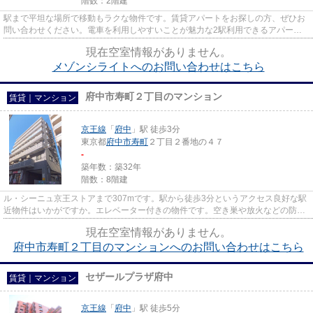
階数：2階建
駅まで平坦な場所で移動もラクな物件です。賃貸アパートをお探しの方、ぜひお
問い合わせください。電車を利用しやすいことが魅力な2駅利用できるアパート
です。洗濯物も自然乾燥ですぐ...
現在空室情報がありません。
メゾンシライトへのお問い合わせはこちら
府中市寿町２丁目のマンション
賃貸｜マンション
京王線
「
府中
」駅 徒歩3分
東京都
府中市
寿町
２丁目２番地の４７
-
築年数：築32年
階数：8階建
ル・シーニュ京王ストアまで307mです。駅から徒歩3分というアクセス良好な駅
近物件はいかがですか。エレベーター付きの物件です。空き巣や放火などの防犯
面で優れているマンションタイ...
現在空室情報がありません。
府中市寿町２丁目のマンションへのお問い合わせはこちら
セザールプラザ府中
賃貸｜マンション
京王線
「
府中
」駅 徒歩5分