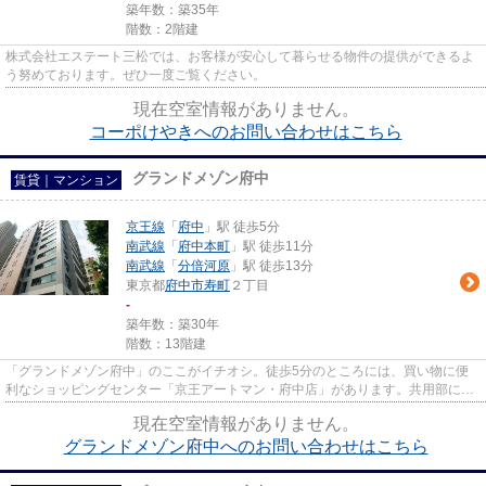
築年数：築35年
階数：2階建
株式会社エステート三松では、お客様が安心して暮らせる物件の提供ができるよ
う努めております。ぜひ一度ご覧ください。
現在空室情報がありません。
コーポけやきへのお問い合わせはこちら
グランドメゾン府中
賃貸｜マンション
京王線
「
府中
」駅 徒歩5分
南武線
「
府中本町
」駅 徒歩11分
南武線
「
分倍河原
」駅 徒歩13分
東京都
府中市
寿町
２丁目
-
築年数：築30年
階数：13階建
「グランドメゾン府中」のここがイチオシ。徒歩5分のところには、買い物に便
利なショッピングセンター「京王アートマン・府中店」があります。共用部には
敷地内ごみ置き場・エレベータ...
現在空室情報がありません。
グランドメゾン府中へのお問い合わせはこちら