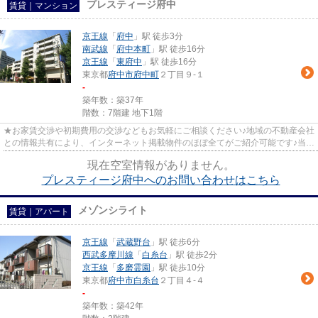
プレスティージ府中
賃貸｜マンション
京王線
「
府中
」駅 徒歩3分
南武線
「
府中本町
」駅 徒歩16分
京王線
「
東府中
」駅 徒歩16分
東京都
府中市
府中町
２丁目９-１
-
築年数：築37年
階数：7階建 地下1階
★お家賃交渉や初期費用の交渉などもお気軽にご相談ください♪地域の不動産会社
との情報共有により、インターネット掲載物件のほぼ全てがご紹介可能です♪当店
は京王線府中駅徒歩３０秒☆...
現在空室情報がありません。
プレスティージ府中へのお問い合わせはこちら
メゾンシライト
賃貸｜アパート
京王線
「
武蔵野台
」駅 徒歩6分
西武多摩川線
「
白糸台
」駅 徒歩2分
京王線
「
多磨霊園
」駅 徒歩10分
東京都
府中市
白糸台
２丁目４-４
-
築年数：築42年