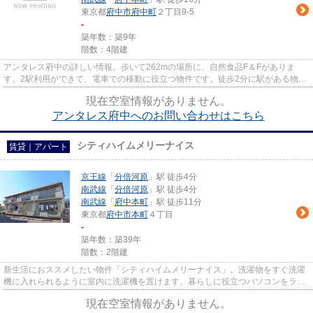
東京都
府中市
府中町
２丁目9-5
-
築年数：築9年
階数：4階建
アンタレス府中の詳しい情報。歩いて262mの場所に、自然食品F＆Fがありま
す。2駅利用ができて、電車での移動に役立つ物件です。徒歩2分に駅がある物件
です。LIXIL不動産ショップ エス...
現在空室情報がありません。
アンタレス府中へのお問い合わせはこちら
シティハイムメリーナイス
賃貸｜アパート
京王線
「
分倍河原
」駅 徒歩4分
南武線
「
分倍河原
」駅 徒歩4分
南武線
「
府中本町
」駅 徒歩11分
東京都
府中市
本町
４丁目
-
築年数：築39年
階数：2階建
新生活におススメしたい物件「シティハイムメリーナイス」。洗濯物をすぐ洗濯
機に入れられるように室内に洗濯機を置けます。暮らしに役立つパソコンをラク
ラク快適に、光ファイバー。...
現在空室情報がありません。