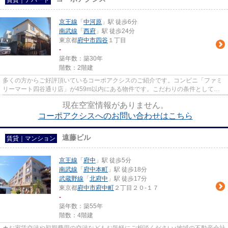
賃貸｜アパート
京王線
「
中河原
」駅 徒歩6分
南武線
「
西府
」駅 徒歩24分
東京都
府中市
四谷
１丁目
-
築年数：築30年
階数：2階建
多くの方からご好評頂いているコーポアクシスのご紹介です。コンビニ「ファミ
リーマート四谷通り店」が459m以内にある物件です。こだわりの条件として多
い、駅徒歩6分の物件です。こち...
現在空室情報がありません。
コーポアクシスへのお問い合わせはこちら
遠藤ビル
賃貸｜マンション
京王線
「
府中
」駅 徒歩5分
南武線
「
府中本町
」駅 徒歩18分
武蔵野線
「
北府中
」駅 徒歩17分
東京都
府中市
府中町
２丁目２０-１７
-
築年数：築55年
階数：4階建