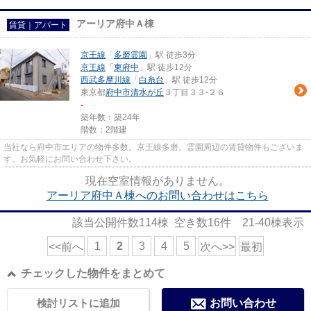
アーリア府中Ａ棟
賃貸｜アパート
京王線
「
多磨霊園
」駅 徒歩3分
京王線
「
東府中
」駅 徒歩12分
西武多摩川線
「
白糸台
」駅 徒歩12分
東京都
府中市
清水が丘
３丁目３３-２６
-
築年数：築24年
階数：2階建
当社なら府中市エリアの物件多数。京王線多磨。霊園周辺の賃貸物件もございま
す。お気軽にお問い合わせ下さい。
現在空室情報がありません。
アーリア府中Ａ棟へのお問い合わせはこちら
該当公開件数
114
棟 空き数
16
件
21-40
棟表示
1
2
3
4
5
<<前へ
次へ>>
最初
チェックした物件をまとめて
検討リストに追加
お問い合わせ