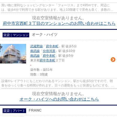
買い物に便利なショッピングセンター「フォーリス」まで495mです。周辺に
は、徒歩4分で利用できる駅があります。地上10階建てで景色も良く、多数のお
問い合わせをいただいております。...
現在空室情報がありません。
府中市宮西町３丁目のマンションへのお問い合わせはこちら
オーク・ハイツ
賃貸｜マンション
武蔵野線
「
府中本町
」駅 徒歩5分
南武線
「
分倍河原
」駅 徒歩10分
南武線
「
府中本町
」駅 徒歩5分
東京都
府中市
本町
２丁目
-
築年数：築51年
階数：3階建
設備やレイアウトにもこだわりのあるマンション。駅から徒歩5分ですので、朝
食をゆっくり食べる時間が作れます。日々の通勤をもっと快適なものにする、2
駅利用可能な物件です。最上階...
現在空室情報がありません。
オーク・ハイツへのお問い合わせはこちら
FRANC
賃貸｜アパート