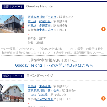
Gooday Heights Ⅱ
賃貸｜アパート
西武多摩川線
「
白糸台
」駅 徒歩3分
京王線
「
武蔵野台
」駅 徒歩4分
京王線
「
多磨霊園
」駅 徒歩7分
東京都
府中市
白糸台
４丁目1-1
-
築年数：築7年
階数：2階建
ぜひ一度見ていただきたい、「Gooday Heights Ⅱ」です。最寄りの役所は府中
市役所東出張所(427m)になります。とても利便性の高い2駅利用可能なアパート
になっています。周辺環境も良好...
現在空室情報がありません。
Gooday Heights Ⅱへのお問い合わせはこちら
ラベンダーハイツ
賃貸｜アパート
中央線
「
東小金井
」駅 徒歩13分
西武多摩川線
「
新小金井
」駅 徒歩5分
中央線
「
武蔵境
」駅 徒歩20分
東京都
小金井市
東町
２丁目９-１５
-