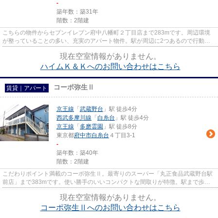
-
築年数：築31年
階数：2階建
こちらの物件からセブンイレブン府中八幡町２丁目店まで283mです。周辺環境
が整っていることの多い、充実のアパート物件。駅が周辺に2つあるので行動範
囲が広がります。この物件は駅か...
現在空室情報がありません。
ハイムＫ＆Ｋへのお問い合わせはこちら
コーポ弥生Ⅱ
賃貸｜アパート
京王線
「
武蔵野台
」駅 徒歩4分
西武多摩川線
「
白糸台
」駅 徒歩4分
京王線
「
多磨霊園
」駅 徒歩8分
東京都
府中市
白糸台
４丁目3-1
-
築年数：築40年
階数：2階建
こだわりポイント満載のコーポ弥生Ⅱ。最寄りのスーパー「丸正食品武蔵野台駅
前店」まで383mです。使い勝手のいいコンパクトな間取りが特徴。駅まで歩い
てアクセスできる、徒歩4分の距...
現在空室情報がありません。
コーポ弥生Ⅱへのお問い合わせはこちら