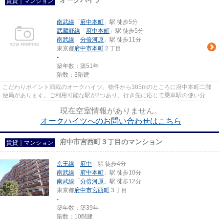
オークハイツ
賃貸｜マンション
南武線
「
府中本町
」駅 徒歩5分
武蔵野線
「
府中本町
」駅 徒歩5分
南武線
「
分倍河原
」駅 徒歩11分
東京都
府中市
本町
２丁目
-
築年数：築51年
階数：3階建
こだわりポイント満載のオークハイツ。物件から385mのところに府中本町二郵
便局があります。ご利用可能な駅が2つあり、行き先に応じて乗車駅の使い分け
ができます。徒歩5分で駅にアク...
現在空室情報がありません。
オークハイツへのお問い合わせはこちら
府中市宮西町３丁目のマンション
賃貸｜マンション
京王線
「
府中
」駅 徒歩4分
南武線
「
府中本町
」駅 徒歩10分
南武線
「
分倍河原
」駅 徒歩12分
東京都
府中市
宮西町
３丁目
-
築年数：築39年
階数：10階建