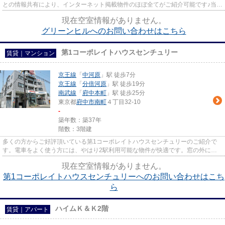
との情報共有により、インターネット掲載物件のほぼ全てがご紹介可能です♪当店
は京王線府中駅徒歩３０秒☆...
現在空室情報がありません。
グリーンヒルへのお問い合わせはこちら
第1コーポレイトハウスセンチュリー
賃貸｜マンション
京王線
「
中河原
」駅 徒歩7分
京王線
「
分倍河原
」駅 徒歩19分
南武線
「
府中本町
」駅 徒歩25分
東京都
府中市
南町
４丁目32-10
-
築年数：築37年
階数：3階建
多くの方からご好評頂いている第1コーポレイトハウスセンチュリーのご紹介で
す。電車をよく使う方には、やはり2駅利用可能な物件が快適です。窓の外には
素晴らしい景色が広がるマンシ...
現在空室情報がありません。
第1コーポレイトハウスセンチュリーへのお問い合わせはこち
ら
ハイムＫ＆Ｋ2階
賃貸｜アパート