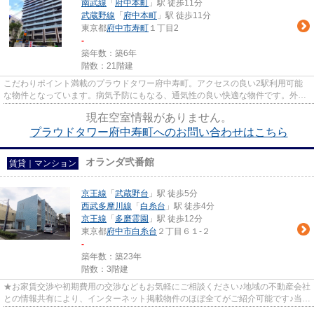
南武線
「
府中本町
」駅 徒歩11分
武蔵野線
「
府中本町
」駅 徒歩11分
東京都
府中市
寿町
１丁目2
-
築年数：築6年
階数：21階建
こだわりポイント満載のプラウドタワー府中寿町。アクセスの良い2駅利用可能
な物件となっています。病気予防にもなる、通気性の良い快適な物件です。外装
にこだわったオシャレなデザイ...
現在空室情報がありません。
プラウドタワー府中寿町へのお問い合わせはこちら
オランダ弐番館
賃貸｜マンション
京王線
「
武蔵野台
」駅 徒歩5分
西武多摩川線
「
白糸台
」駅 徒歩4分
京王線
「
多磨霊園
」駅 徒歩12分
東京都
府中市
白糸台
２丁目６１-２
-
築年数：築23年
階数：3階建
★お家賃交渉や初期費用の交渉などもお気軽にご相談ください♪地域の不動産会社
との情報共有により、インターネット掲載物件のほぼ全てがご紹介可能です♪当店
は京王線府中駅徒歩３０秒☆...