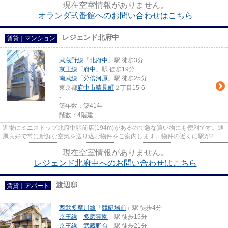
現在空室情報がありません。
オランダ弐番館へのお問い合わせはこちら
レジェンド北府中
賃貸｜マンション
武蔵野線
「
北府中
」駅 徒歩3分
京王線
「
府中
」駅 徒歩19分
南武線
「
分倍河原
」駅 徒歩25分
東京都
府中市
晴見町
２丁目15-6
-
築年数：築41年
階数：4階建
近場にミニストップ北府中駅前店(194m)があるので急な買い物にも便利です。通
風良好で常に新鮮な空気を送り込む物件をご案内します。物件の近くに駅が2つ
あるため、用途や行き先によっ...
現在空室情報がありません。
レジェンド北府中へのお問い合わせはこちら
渡辺邸
賃貸｜アパート
西武多摩川線
「
競艇場前
」駅 徒歩4分
京王線
「
多磨霊園
」駅 徒歩15分
京王線
「
武蔵野台
」駅 徒歩21分