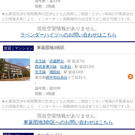
築年数：築33年
階数：2階建
★お家賃交渉や初期費用の交渉などもお気軽にご相談ください♪地域の不動産会社
との情報共有により、インターネット掲載物件のほぼ全てがご紹介可能です♪当店
は京王線府中駅徒歩３０秒☆...
現在空室情報がありません。
ラベンダーハイツへのお問い合わせはこちら
車返団地3街区
賃貸｜マンション
京王線
「
武蔵野台
」駅 徒歩7分
西武多摩川線
「
白糸台
」駅 徒歩12分
京王線
「
飛田給
」駅 徒歩14分
東京都
府中市
白糸台
５丁目31-1
-
築年数：築50年
階数：4階建
★お家賃交渉や初期費用の交渉などもお気軽にご相談ください♪地域の不動産会社
との情報共有により、インターネット掲載物件のほぼ全てがご紹介可能です♪当店
は京王線府中駅徒歩３０秒☆...
現在空室情報がありません。
車返団地3街区へのお問い合わせはこちら