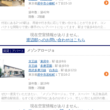
東京都
府中市
小柳町
４丁目15-10
-
築年数：築42年
階数：2階建
付近にある2つの駅は、用途や行き先に応じて使い分けることができます。コン
パクトな間取りで使い勝手のいいアパートになってます。駅まで徒歩4分の立地
が魅力的な、利便性の高い物件...
現在空室情報がありません。
渡辺邸へのお問い合わせはこちら
メゾンアロージョ
賃貸｜アパート
京王線
「
東府中
」駅 徒歩9分
京王線
「
多磨霊園
」駅 徒歩5分
西武多摩川線
「
白糸台
」駅 徒歩12分
東京都
府中市
若松町
１丁目16-2
-
築年数：築19年
階数：2階建
ぜひ一度見ていただきたい、「メゾンアロージョ」です。スーパー「丸正食品武
蔵野台駅前店」もすぐ近く(307m)にあるのがポイント。忙しい方にも好評の敷地
内ごみ置き場付物件。コンパ...
現在空室情報がありません。