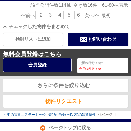
該当公開件数
114
棟 空き数
16
件
61-80
棟表示
2
3
4
5
6
<<前へ
次へ>>
最初
チェックした物件をまとめて
検討リストに追加
お問い合わせ
無料会員登録はこちら
公開物件数：
0
件
会員登録
会員物件数：
0
件
さらに条件を絞り込む
物件リクエスト
府中の賃貸エステート三松
>
駅近(徒歩7分以内)の賃貸物件
>
4ページ目
ページトップに戻る