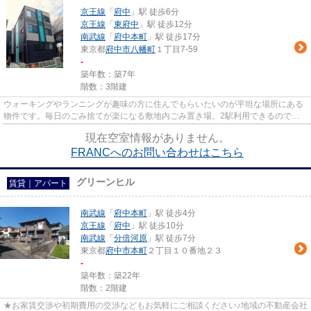
京王線
「
府中
」駅 徒歩6分
京王線
「
東府中
」駅 徒歩12分
南武線
「
府中本町
」駅 徒歩17分
東京都
府中市
八幡町
１丁目7-59
-
築年数：築7年
階数：3階建
ウォーキングやランニングが趣味の方に住んでもらいたいのが平坦な場所にある
物件です。毎日のごみ捨てが楽になる敷地内ごみ置き場。2駅利用できるので電
車をよく使う方におすすめな物...
現在空室情報がありません。
FRANCへのお問い合わせはこちら
グリーンヒル
賃貸｜アパート
南武線
「
府中本町
」駅 徒歩4分
京王線
「
府中
」駅 徒歩10分
南武線
「
分倍河原
」駅 徒歩7分
東京都
府中市
本町
２丁目１０番地２３
-
築年数：築22年
階数：2階建
★お家賃交渉や初期費用の交渉などもお気軽にご相談ください♪地域の不動産会社