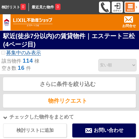
0
0
検討リスト
最近見た物件
お問合せ
駅近(徒歩7分以内)の賃貸物件｜エステート三松
(4ページ目)
募集中のみ表示
114
該当物件
棟
16
空き数
件
さらに条件を絞り込む
物件リクエスト
チェックした物件をまとめて
検討リストに追加
お問い合わせ