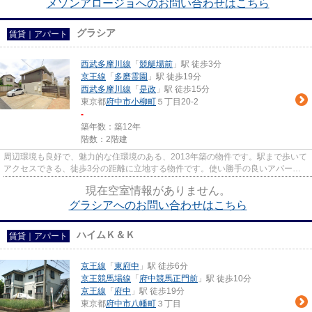
メゾンアロージョへのお問い合わせはこちら
グラシア
賃貸｜アパート
西武多摩川線
「
競艇場前
」駅 徒歩3分
京王線
「
多磨霊園
」駅 徒歩19分
西武多摩川線
「
是政
」駅 徒歩15分
東京都
府中市
小柳町
５丁目20-2
-
築年数：築12年
階数：2階建
周辺環境も良好で、魅力的な住環境のある、2013年築の物件です。駅まで歩いて
アクセスできる、徒歩3分の距離に立地する物件です。使い勝手の良いアパート
でイチオシの物件です。2駅利...
現在空室情報がありません。
グラシアへのお問い合わせはこちら
ハイムＫ＆Ｋ
賃貸｜アパート
京王線
「
東府中
」駅 徒歩6分
京王競馬場線
「
府中競馬正門前
」駅 徒歩10分
京王線
「
府中
」駅 徒歩19分
東京都
府中市
八幡町
３丁目