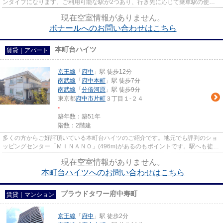
ンタイプになります。ご利用可能な駅が2つあり、行き先に応じて乗車駅の使い
分けができます。幅広い層に好...
現在空室情報がありません。
ボナールへのお問い合わせはこちら
本町台ハイツ
賃貸｜アパート
京王線
「
府中
」駅 徒歩12分
南武線
「
府中本町
」駅 徒歩7分
南武線
「
分倍河原
」駅 徒歩9分
東京都
府中市
片町
３丁目１-２４
-
築年数：築51年
階数：2階建
多くの方からご好評頂いている本町台ハイツのご紹介です。地元でも評判のショ
ッピングセンター「ＭＩＮＡＮＯ」(496m)があるのもポイントです。駅へも徒歩
12分と、歩いてのアクセスも...
現在空室情報がありません。
本町台ハイツへのお問い合わせはこちら
プラウドタワー府中寿町
賃貸｜マンション
京王線
「
府中
」駅 徒歩2分