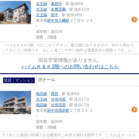
京王線
「
東府中
」駅 徒歩6分
京王線
「
多磨霊園
」駅 徒歩15分
京王線
「
府中
」駅 徒歩18分
東京都
府中市
八幡町
３丁目８-２９
-
築年数：築31年
階数：2階建
「ハイムＫ＆Ｋ2階」のここがイチオシ。最上階にありますので、外から虫が入
ってきにくい特徴です。涼しく過ごしやすい物件は通風良好の間取りです。レイ
アウトも変えやすいコンパクト...
現在空室情報がありません。
ハイムＫ＆Ｋ2階へのお問い合わせはこちら
ボナール
賃貸｜マンション
南武線
「
西府
」駅 徒歩6分
京王線
「
分倍河原
」駅 徒歩17分
南武線
「
分倍河原
」駅 徒歩17分
東京都
府中市
西府町
２丁目３３-１
-
築年数：築35年
階数：3階建
ゴミ出しの負担が軽減できる敷地内ごみ置き場付き物件です。こちらはマンショ