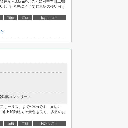
物件から385mのところに府中本町二郵
あり、行き先に応じて乗車駅の使い分け
面積
詳細
検討リスト
ら
骨鉄筋コンクリート
フォーリス」まで495mです。周辺に
。地上10階建てで景色も良く、多数のお
面積
詳細
検討リスト