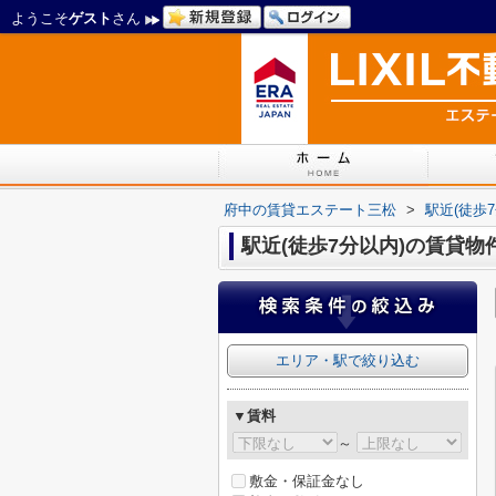
ようこそ
ゲスト
さん
府中の賃貸エステート三松
>
駅近(徒歩
駅近(徒歩7分以内)の賃貸物件
エリア・駅で絞り込む
▼賃料
～
敷金・保証金なし