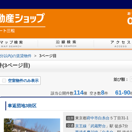
7分以内)の賃貸物件
>
3ページ目
(3ページ目)
並び順：
空室物件のみ表示
114
8
61-90
該当公開件数
棟 空き数
件
車返団地3街区
東京都
府中市
白糸台
５丁目31-1
住所
交通
京王線
「
武蔵野台
」駅 徒歩7分