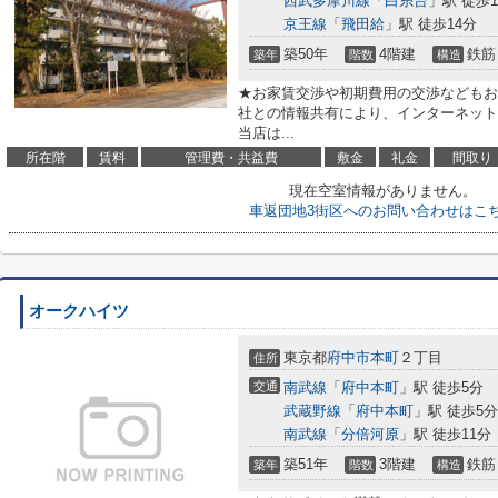
西武多摩川線
「
白糸台
」駅 徒歩1
京王線
「
飛田給
」駅 徒歩14分
築50年
4階建
鉄筋
築年
階数
構造
★お家賃交渉や初期費用の交渉などもお
社との情報共有により、インターネット
当店は...
所在階
賃料
管理費・共益費
敷金
礼金
間取り
現在空室情報がありません。
車返団地3街区へのお問い合わせはこ
オークハイツ
東京都
府中市
本町
２丁目
住所
交通
南武線
「
府中本町
」駅 徒歩5分
武蔵野線
「
府中本町
」駅 徒歩5分
南武線
「
分倍河原
」駅 徒歩11分
築51年
3階建
鉄筋
築年
階数
構造