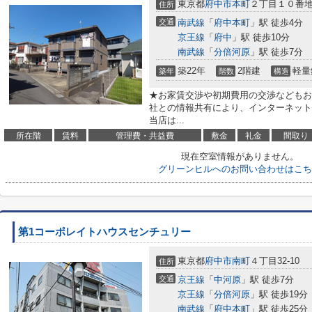
東京都
府中市
本町
２丁目１０番
住所
交通
南武線
「
府中本町
」駅 徒歩4分
京王線
「
府中
」駅 徒歩10分
南武線
「
分倍河原
」駅 徒歩7分
築22年
2階建
軽量
築年
階数
構造
★お家賃交渉や初期費用の交渉などもお
社との情報共有により、インターネット
当店は...
所在階
賃料
管理費・共益費
敷金
礼金
間取り
現在空室情報がありません。
グリーンヒルへのお問い合わせはこち
第1コーポレイトハウスセンチュリー
東京都
府中市
南町
４丁目32-10
住所
交通
京王線
「
中河原
」駅 徒歩7分
京王線
「
分倍河原
」駅 徒歩19分
南武線
「
府中本町
」駅 徒歩25分