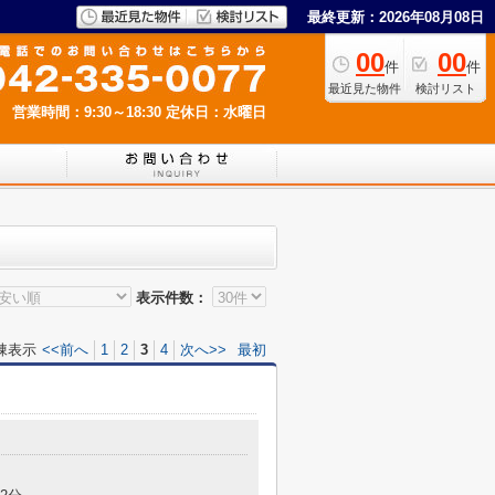
最終更新：2026年08月08日
00
00
件
件
最近見た物件
検討リスト
営業時間：9:30～18:30
定休日：水曜日
表示件数：
棟表示
<<前へ
1
2
3
4
次へ>>
最初