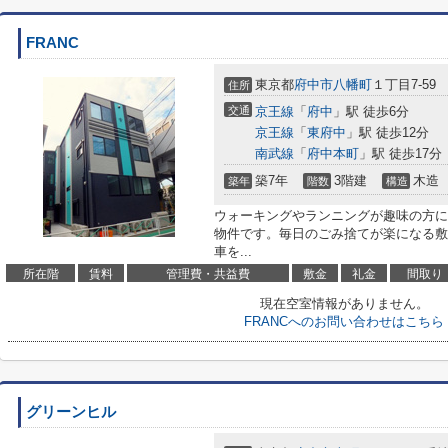
FRANC
東京都
府中市
八幡町
１丁目7-59
住所
交通
京王線
「
府中
」駅 徒歩6分
京王線
「
東府中
」駅 徒歩12分
南武線
「
府中本町
」駅 徒歩17分
築7年
3階建
木造
築年
階数
構造
ウォーキングやランニングが趣味の方に
物件です。毎日のごみ捨てが楽になる敷
車を...
所在階
賃料
管理費・共益費
敷金
礼金
間取り
現在空室情報がありません。
FRANCへのお問い合わせはこちら
グリーンヒル