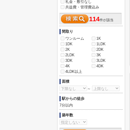
礼金・敷引なし
共益費・管理費込み
114
件が該当
間取り
ワンルーム
1K
1DK
1LDK
2K
2DK
2LDK
3K
3DK
3LDK
4K
4DK
4LDK以上
面積
～
駅からの徒歩
7分以内
築年数