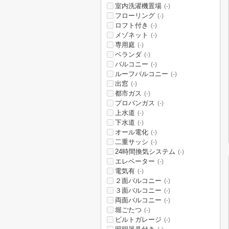
室内洗濯機置場
(-)
フローリング
(-)
ロフト付き
(-)
メゾネット
(-)
専用庭
(-)
ベランダ
(-)
バルコニー
(-)
ルーフバルコニー
(-)
出窓
(-)
都市ガス
(-)
プロパンガス
(-)
上水道
(-)
下水道
(-)
オール電化
(-)
二重サッシ
(-)
24時間換気システム
(-)
エレベーター
(-)
電気有
(-)
２面バルコニー
(-)
３面バルコニー
(-)
両面バルコニー
(-)
堀ごたつ
(-)
ビルトガレージ
(-)