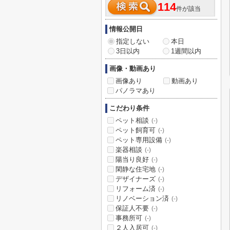
114
件が該当
情報公開日
指定しない
本日
3日以内
1週間以内
画像・動画あり
画像あり
動画あり
パノラマあり
こだわり条件
ペット相談
(-)
ペット飼育可
(-)
ペット専用設備
(-)
楽器相談
(-)
陽当り良好
(-)
閑静な住宅地
(-)
デザイナーズ
(-)
リフォーム済
(-)
リノベーション済
(-)
保証人不要
(-)
事務所可
(-)
２人入居可
(-)