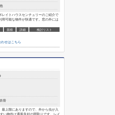
他
ポレイトハウスセンチュリーのご紹介で
利用可能な物件が快適です。窓の外には
面積
詳細
検討リスト
合わせはこちら
９
鉄骨
。最上階にありますので、外から虫が入
すい物件は通風良好の間取りです。レイ