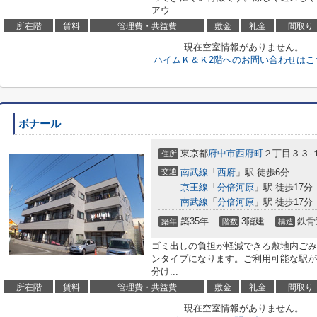
アウ...
所在階
賃料
管理費・共益費
敷金
礼金
間取り
現在空室情報がありません。
ハイムＫ＆Ｋ2階へのお問い合わせはこ
ボナール
東京都
府中市
西府町
２丁目３３-
住所
交通
南武線
「
西府
」駅 徒歩6分
京王線
「
分倍河原
」駅 徒歩17分
南武線
「
分倍河原
」駅 徒歩17分
築35年
3階建
鉄骨
築年
階数
構造
ゴミ出しの負担が軽減できる敷地内ごみ
ンタイプになります。ご利用可能な駅が
分け...
所在階
賃料
管理費・共益費
敷金
礼金
間取り
現在空室情報がありません。