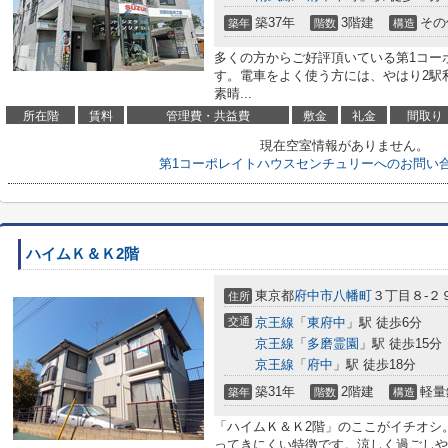
築37年
3階建
その
築年
階数
構造
多くの方からご好評頂いている第1コー
す。電車をよく使う方には、やはり2駅
素晴...
所在階
賃料
管理費・共益費
敷金
礼金
間取り
現在空室情報がありません。
第1コーポレイトハウスセンチュリーへのお問い
ハイムＫ＆Ｋ2階
東京都
府中市
八幡町
３丁目８-２
住所
交通
京王線
「
東府中
」駅 徒歩6分
京王線
「
多磨霊園
」駅 徒歩15分
京王線
「
府中
」駅 徒歩18分
築31年
2階建
軽量
築年
階数
構造
「ハイムＫ＆Ｋ2階」のここがイチオシ
ってきにくい特徴です。涼しく過ごしや