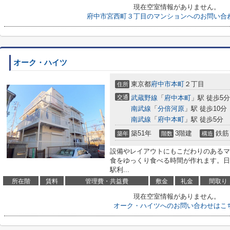
現在空室情報がありません。
府中市宮西町３丁目のマンションへのお問い合
オーク・ハイツ
東京都
府中市
本町
２丁目
住所
交通
武蔵野線
「
府中本町
」駅 徒歩5分
南武線
「
分倍河原
」駅 徒歩10分
南武線
「
府中本町
」駅 徒歩5分
築51年
3階建
鉄筋
築年
階数
構造
設備やレイアウトにもこだわりのあるマ
食をゆっくり食べる時間が作れます。日
駅利...
所在階
賃料
管理費・共益費
敷金
礼金
間取り
現在空室情報がありません。
オーク・ハイツへのお問い合わせはこ