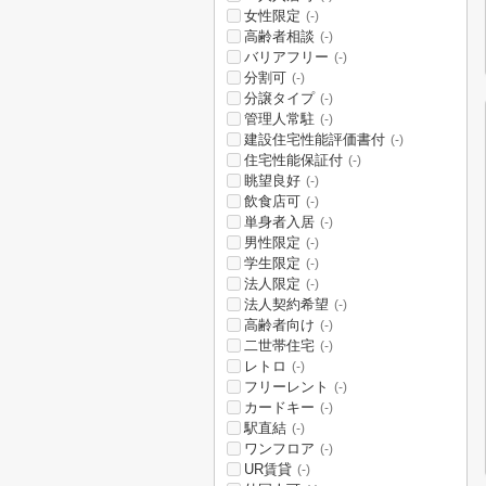
女性限定
(-)
高齢者相談
(-)
バリアフリー
(-)
分割可
(-)
分譲タイプ
(-)
管理人常駐
(-)
建設住宅性能評価書付
(-)
住宅性能保証付
(-)
眺望良好
(-)
飲食店可
(-)
単身者入居
(-)
男性限定
(-)
学生限定
(-)
法人限定
(-)
法人契約希望
(-)
高齢者向け
(-)
二世帯住宅
(-)
レトロ
(-)
フリーレント
(-)
カードキー
(-)
駅直結
(-)
ワンフロア
(-)
UR賃貸
(-)