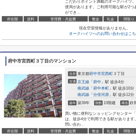
こだわりポイント満載のオークハイツ。
便局があります。ご利用可能な駅が2つ
ができ...
所在階
賃料
管理費・共益費
敷金
礼金
間取り
現在空室情報がありません。
オークハイツへのお問い合わせはこち
府中市宮西町３丁目のマンション
東京都
府中市
宮西町
３丁目
住所
交通
京王線
「
府中
」駅 徒歩4分
南武線
「
府中本町
」駅 徒歩10分
南武線
「
分倍河原
」駅 徒歩12分
築39年
10階建
鉄
築年
階数
構造
買い物に便利なショッピングセンター「
は、徒歩4分で利用できる駅があります
問い合わ...
所在階
賃料
管理費・共益費
敷金
礼金
間取り