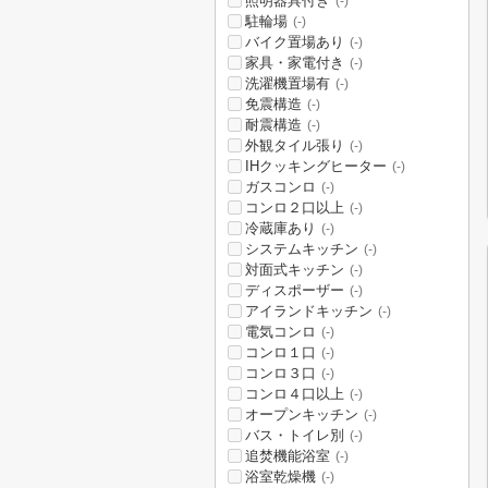
照明器具付き
(-)
駐輪場
(-)
バイク置場あり
(-)
家具・家電付き
(-)
洗濯機置場有
(-)
免震構造
(-)
耐震構造
(-)
外観タイル張り
(-)
IHクッキングヒーター
(-)
ガスコンロ
(-)
コンロ２口以上
(-)
冷蔵庫あり
(-)
システムキッチン
(-)
対面式キッチン
(-)
ディスポーザー
(-)
アイランドキッチン
(-)
電気コンロ
(-)
コンロ１口
(-)
コンロ３口
(-)
コンロ４口以上
(-)
オープンキッチン
(-)
バス・トイレ別
(-)
追焚機能浴室
(-)
浴室乾燥機
(-)