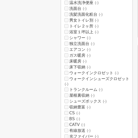
温水洗浄便座
(-)
洗面台
(-)
洗髪洗面化粧台
(-)
男女トイレ別
(-)
トイレ２ヶ所
(-)
浴室１坪以上
(-)
シャワー
(-)
独立洗面台
(-)
エアコン
(-)
ガス暖房
(-)
床暖房
(-)
床下収納
(-)
ウォークインクロゼット
(-)
ウォークインシューズクロゼット
(-)
トランクルーム
(-)
屋根裏収納
(-)
シューズボックス
(-)
収納豊富
(-)
CS
(-)
BS
(-)
CATV
(-)
有線放送
(-)
光ファイバー
(-)