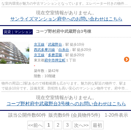
な室内環境が魅力の中古マンションとなっています。エレベーター付きの物件な
ので、上階でも上り下りが楽で...
現在空室情報がありません。
サンライズマンション府中へのお問い合わせはこちら
コープ野村府中武蔵野台3号棟
賃貸｜マンション
京王線
「
武蔵野台
」駅 徒歩10分
西武多摩川線
「
白糸台
」駅 徒歩20分
京王線
「
多磨霊園
」駅 徒歩20分
東京都
府中市
押立町
１丁目
-
築年数：築42年
階数：10階建
物件の周辺に2駅あるので移動範囲も広がります。魅力的な駅近の物件で、駅ま
で徒歩10分です。設備充実、防犯性も高い安心のマンション物件です。府中市エ
リアにある賃貸情報のことなら...
現在空室情報がありません。
コープ野村府中武蔵野台3号棟へのお問い合わせはこちら
該当公開件数
60
件 販売数
6
件 (会員物件
5
件)
1-20
件表示
1
2
3
<<前へ
次へ>>
最初