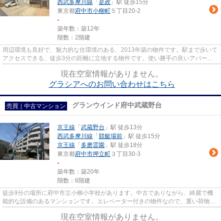
西武多摩川線
「
是政
」駅 徒歩15分
東京都
府中市
小柳町
５丁目20-2
-
築年数：築12年
階数：2階建
周辺環境も良好で、魅力的な住環境のある、2013年築の物件です。駅まで歩いて
アクセスできる、徒歩3分の距離に立地する物件です。使い勝手の良いアパート
でイチオシの物件です。2駅利...
現在空室情報がありません。
グラシアへのお問い合わせはこちら
グランウインド府中武蔵野台
売買｜中古マンション
京王線
「
武蔵野台
」駅 徒歩13分
西武多摩川線
「
競艇場前
」駅 徒歩15分
京王線
「
多磨霊園
」駅 徒歩18分
東京都
府中市
押立町
３丁目30-3
-
築年数：築20年
階数：6階建
徒歩9分の場所に府中市立小柳小学校があります。中古でありながら、綺麗で機
能的な設備のあるマンションです。エレベーター付きの物件なので、重い荷物を
運ぶ時に便利です。駅まで歩い...
現在空室情報がありません。