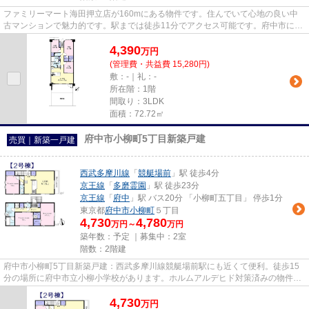
ファミリーマート海田押立店が160mにある物件です。住んでいて心地の良い中
古マンションで魅力的です。駅までは徒歩11分でアクセス可能です。府中市に点
在している物件のことなら、LIX...
4,390
万
円
(管理費・共益費 15,280円)
敷：-｜礼：-
所在階：1階
間取り：3LDK
面積：72.72㎡
府中市小柳町5丁目新築戸建
売買｜新築一戸建
西武多摩川線
「
競艇場前
」駅 徒歩4分
京王線
「
多磨霊園
」駅 徒歩23分
京王線
「
府中
」駅 バス20分 「小柳町五丁目」 停歩1分
東京都
府中市
小柳町
５丁目
4,730
4,780
万円～
万円
築年数：予定 ｜募集中：
2室
階数：2階建
府中市小柳町5丁目新築戸建：西武多摩川線競艇場前駅にも近くて便利。徒歩15
分の場所に府中市立小柳小学校があります。ホルムアルデヒド対策済みの物件で
すので、健康リスクが少ないで...
4,730
万
円