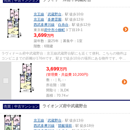
売買｜中古マンション
京王線
「
武蔵野台
」駅 徒歩10分
京王線
「
多磨霊園
」駅 徒歩12分
西武多摩川線
「
白糸台
」駅 徒歩12分
東京都
府中市
小柳町
３丁目19-1
3,699
万円
築年数：築25年 ｜募集中：
1室
階数：6階建
ラヴィドール府中武蔵野台：京王線武蔵野台駅にも近くて便利。こちらの物件は
コンビニまでの距離が176mです。駅まで徒歩10分の場所にある物件です。中古
マンションなら、物件の購入も...
3,699
万
円
(管理費・共益費 10,200円)
敷：-｜礼：-
所在階：1階
間取り：3LDK
面積：70.74㎡
ライオンズ府中武蔵野台
売買｜中古マンション
京王線
「
武蔵野台
」駅 徒歩13分
西武多摩川線
「
競艇場前
」駅 徒歩18分