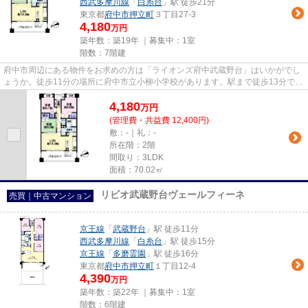
西武多摩川線
「
白糸台
」駅 徒歩21分
東京都
府中市
押立町
３丁目27-3
4,180
万円
築年数：築19年 ｜募集中：
1室
階数：7階建
府中市周辺にある物件をお求めの方は「ライオンズ府中武蔵野台」はいかがでし
ょうか。徒歩11分の場所に府中市立小柳小学校があります。駅まで徒歩13分でア
クセス可能です。マンション...
4,180
万
円
(管理費・共益費 12,400円)
敷：-｜礼：-
所在階：2階
間取り：3LDK
面積：70.02㎡
リビオ武蔵野台ヴェールフィーネ
売買｜中古マンション
京王線
「
武蔵野台
」駅 徒歩11分
西武多摩川線
「
白糸台
」駅 徒歩15分
京王線
「
多磨霊園
」駅 徒歩16分
東京都
府中市
押立町
１丁目12-4
4,390
万円
築年数：築22年 ｜募集中：
1室
階数：6階建