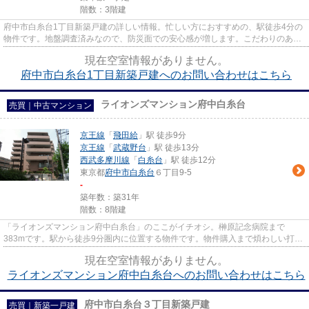
階数：3階建
府中市白糸台1丁目新築戸建の詳しい情報。忙しい方におすすめの、駅徒歩4分の
物件です。地盤調査済みなので、防災面での安心感が増します。こだわりのある
方も多い、新築の戸建て物件...
現在空室情報がありません。
府中市白糸台1丁目新築戸建へのお問い合わせはこちら
ライオンズマンション府中白糸台
売買｜中古マンション
京王線
「
飛田給
」駅 徒歩9分
京王線
「
武蔵野台
」駅 徒歩13分
西武多摩川線
「
白糸台
」駅 徒歩12分
東京都
府中市
白糸台
６丁目9-5
-
築年数：築31年
階数：8階建
「ライオンズマンション府中白糸台」のここがイチオシ。榊原記念病院まで
383mです。駅から徒歩9分圏内に位置する物件です。物件購入まで煩わしい打ち
合わせが少ないのも、中古マンショ...
現在空室情報がありません。
ライオンズマンション府中白糸台へのお問い合わせはこちら
府中市白糸台３丁目新築戸建
売買｜新築一戸建