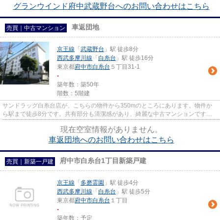
グランウインド府中武蔵野台へのお問い合わせはこちら
車返団地
売買｜中古マンション
京王線
「
武蔵野台
」駅 徒歩8分
西武多摩川線
「
白糸台
」駅 徒歩16分
東京都
府中市
白糸台
５丁目31-1
-
築年数：築50年
階数：5階建
サンドラッグ白糸台店が、こちらの物件から350mのところにあります。物件か
ら駅まで徒歩8分です。共有部分も清潔感があり、綺麗な中古マンションです。
京王線武蔵野台近くで快適な物件...
現在空室情報がありません。
車返団地へのお問い合わせはこちら
府中市白糸台1丁目新築戸建
売買｜新築一戸建
京王線
「
多磨霊園
」駅 徒歩4分
西武多摩川線
「
白糸台
」駅 徒歩5分
東京都
府中市
白糸台
１丁目
-
築年数：予定