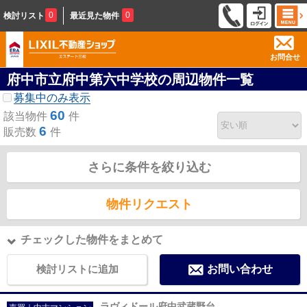
0
0
検討リスト
最近見た物件
お問合せ
府中市立府中第六中学校の周辺物件一覧
募集中のみ表示
60
該当物件
件
6
販売数
件
さらに条件を絞り込む
物件リクエスト
チェックした物件をまとめて
検討リストに追加
お問い合わせ
ラヴィドール府中武蔵野台