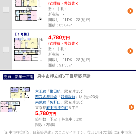
(管理費・共益費 -)
敷：-｜礼：-
所在階：-
間取り：1LDK＋2S(納戸)
面積：85.04㎡
4,780
万
円
(管理費・共益費 -)
敷：-｜礼：-
所在階：-
間取り：1LDK＋2S(納戸)
面積：91.53㎡
府中市押立町5丁目新築戸建
売買｜新築一戸建
京王線
「
飛田給
」駅 徒歩15分
西武多摩川線
「
競艇場前
」駅 徒歩23分
南武線
「
矢野口
」駅 徒歩28分
東京都
府中市
押立町
５丁目
5,780
万円
築年数：予定 ｜募集中：
1室
階数：2階建
「府中市押立町5丁目新築戸建」のここがイチオシ。徒歩14分の場所に府中市立