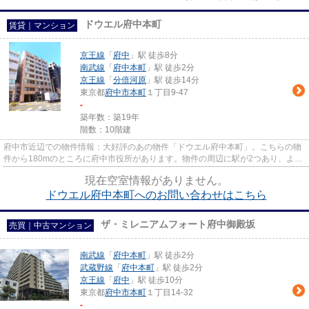
ドウエル府中本町
賃貸｜マンション
京王線
「
府中
」駅 徒歩8分
南武線
「
府中本町
」駅 徒歩2分
京王線
「
分倍河原
」駅 徒歩14分
東京都
府中市
本町
１丁目9-47
-
築年数：築19年
階数：10階建
府中市近辺での物件情報：大好評のあの物件「ドウエル府中本町」。こちらの物
件から180mのところに府中市役所があります。物件の周辺に駅が2つあり、よく
電車を利用する方にピッタリで...
現在空室情報がありません。
ドウエル府中本町へのお問い合わせはこちら
ザ・ミレニアムフォート府中御殿坂
売買｜中古マンション
南武線
「
府中本町
」駅 徒歩2分
武蔵野線
「
府中本町
」駅 徒歩2分
京王線
「
府中
」駅 徒歩10分
東京都
府中市
本町
１丁目14-32
-