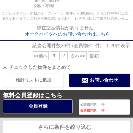
築年数：築51年
階数：3階建
こだわりポイント満載のオークハイツ。物件から385mのところに府中本町二郵
便局があります。ご利用可能な駅が2つあり、行き先に応じて乗車駅の使い分け
ができます。徒歩5分で駅にアク...
現在空室情報がありません。
オークハイツへのお問い合わせはこちら
該当公開件数
23
件 (会員物件
1
件)
1-20
件表示
1
2
<<前へ
次へ>>
最初
チェックした物件をまとめて
検討リストに追加
お問い合わせ
無料会員登録はこちら
公開物件数：
0
件
会員登録
会員物件数：
0
件
さらに条件を絞り込む