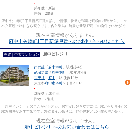
-
築年数：新築
階数：2階建
府中市矢崎町1丁目新築戸建の詳しい情報。快適な環境は建物の構造から。この
ベタ基礎の物件なら安心です。内外装共に綺麗な新築戸建ての物件はいかがでし
ょうか。駅まで徒歩9分の物件...
現在空室情報がありません。
府中市矢崎町1丁目新築戸建へのお問い合わせはこちら
府中ビレジⅡ
売買｜中古マンション
南武線
「
府中本町
」駅 徒歩4分
武蔵野線
「
府中本町
」駅 徒歩4分
京王線
「
府中
」駅 徒歩14分
東京都
府中市
本町
２丁目31-13
-
築年数：築41年
階数：7階建
「府中ビレジⅡ」のここがイチオシ。おでかけ好きな方には、駅から徒歩4分の
駅近物件がおすすめです。外壁タイル張りは、他の建材と比べ耐久性が高く、メ
ンテナンス費用が安価なのが特...
現在空室情報がありません。
府中ビレジⅡへのお問い合わせはこちら