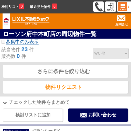
0
0
検討リスト
最近見た物件
お問合せ
ローソン府中本町店の周辺物件一覧
募集中のみ表示
23
該当物件
件
0
販売数
件
さらに条件を絞り込む
物件リクエスト
チェックした物件をまとめて
検討リストに追加
お問い合わせ
グランシードＫ