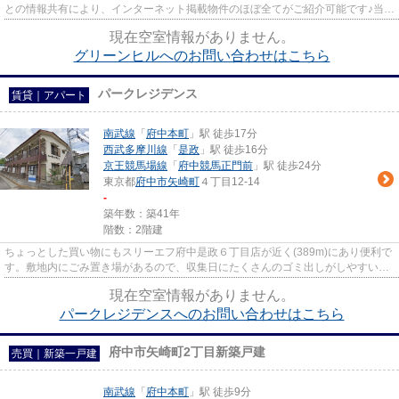
との情報共有により、インターネット掲載物件のほぼ全てがご紹介可能です♪当店
は京王線府中駅徒歩３０秒☆...
現在空室情報がありません。
グリーンヒルへのお問い合わせはこちら
パークレジデンス
賃貸｜アパート
南武線
「
府中本町
」駅 徒歩17分
西武多摩川線
「
是政
」駅 徒歩16分
京王競馬場線
「
府中競馬正門前
」駅 徒歩24分
東京都
府中市
矢崎町
４丁目12-14
-
築年数：築41年
階数：2階建
ちょっとした買い物にもスリーエフ府中是政６丁目店が近く(389m)にあり便利で
す。敷地内にごみ置き場があるので、収集日にたくさんのゴミ出しがしやすいで
す。周辺に駅が2駅あるので通...
現在空室情報がありません。
パークレジデンスへのお問い合わせはこちら
府中市矢崎町2丁目新築戸建
売買｜新築一戸建
南武線
「
府中本町
」駅 徒歩9分