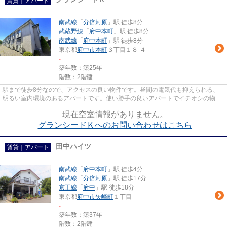
賃貸｜アパート
南武線
「
分倍河原
」駅 徒歩8分
武蔵野線
「
府中本町
」駅 徒歩8分
南武線
「
府中本町
」駅 徒歩8分
東京都
府中市
本町
３丁目１８-４
-
築年数：築25年
階数：2階建
駅まで徒歩8分なので、アクセスの良い物件です。昼間の電気代も抑えられる、
明るい室内環境のあるアパートです。使い勝手の良いアパートでイチオシの物件
です。移動範囲が広がる2駅利...
現在空室情報がありません。
グランシードＫへのお問い合わせはこちら
田中ハイツ
賃貸｜アパート
南武線
「
府中本町
」駅 徒歩4分
南武線
「
分倍河原
」駅 徒歩17分
京王線
「
府中
」駅 徒歩18分
東京都
府中市
矢崎町
１丁目
-
築年数：築37年
階数：2階建