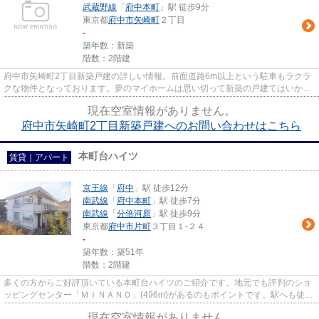
武蔵野線
「
府中本町
」駅 徒歩9分
東京都
府中市
矢崎町
２丁目
-
築年数：新築
階数：2階建
府中市矢崎町2丁目新築戸建の詳しい情報。前面道路6m以上という駐車もラクラ
クな物件となっております。夢のマイホームは思い切って新築の戸建てはいかが
でしょうか。徒歩でも駅へのア...
現在空室情報がありません。
府中市矢崎町2丁目新築戸建へのお問い合わせはこちら
本町台ハイツ
賃貸｜アパート
京王線
「
府中
」駅 徒歩12分
南武線
「
府中本町
」駅 徒歩7分
南武線
「
分倍河原
」駅 徒歩9分
東京都
府中市
片町
３丁目１-２４
-
築年数：築51年
階数：2階建
多くの方からご好評頂いている本町台ハイツのご紹介です。地元でも評判のショ
ッピングセンター「ＭＩＮＡＮＯ」(496m)があるのもポイントです。駅へも徒歩
12分と、歩いてのアクセスも...
現在空室情報がありません。