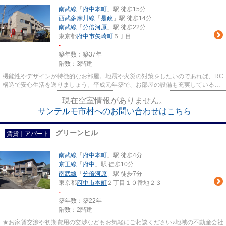
南武線
「
府中本町
」駅 徒歩15分
西武多摩川線
「
是政
」駅 徒歩14分
南武線
「
分倍河原
」駅 徒歩22分
東京都
府中市
矢崎町
５丁目
-
築年数：築37年
階数：3階建
機能性やデザインが特徴的なお部屋。地震や火災の対策をしたいのであれば、RC
構造で安心生活を送りましょう。平成元年築で、お部屋の設備も充実している高
ニーズの物件です。専用庭付...
現在空室情報がありません。
サンテルモ市村へのお問い合わせはこちら
グリーンヒル
賃貸｜アパート
南武線
「
府中本町
」駅 徒歩4分
京王線
「
府中
」駅 徒歩10分
南武線
「
分倍河原
」駅 徒歩7分
東京都
府中市
本町
２丁目１０番地２３
-
築年数：築22年
階数：2階建
★お家賃交渉や初期費用の交渉などもお気軽にご相談ください♪地域の不動産会社