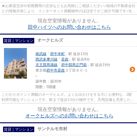
★お家賃交渉や初期費用の交渉などもお気軽にご相談ください♪地域の不動産会社
との情報共有により、インターネット掲載物件のほぼ全てがご紹介可能です♪当店
は京王線府中駅徒歩３０秒☆...
現在空室情報がありません。
田中ハイツへのお問い合わせはこちら
オークヒルズ
賃貸｜マンション
南武線
「
府中本町
」駅 徒歩13分
西武多摩川線
「
是政
」駅 徒歩9分
京王競馬場線
「
府中競馬正門前
」駅 徒歩19分
東京都
府中市
是政
３丁目６０-１
-
築年数：築30年
階数：5階建
こだわりポイント満載のオークヒルズ。よくお出かけをする方にも便利な、2駅
利用可能なマンションです。駅まで徒歩13分の物件です。共用設備も充実した、
一押しのマンションです。地域...
現在空室情報がありません。
オークヒルズへのお問い合わせはこちら
サンテルモ市村
賃貸｜マンション