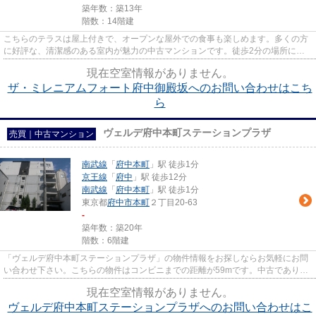
築年数：築13年
階数：14階建
こちらのテラスは屋上付きで、オープンな屋外での食事も楽しめます。多くの方
に好評な、清潔感のある室内が魅力の中古マンションです。徒歩2分の場所に駅
があります。14階建てで街並み...
現在空室情報がありません。
ザ・ミレニアムフォート府中御殿坂へのお問い合わせはこち
ら
ヴェルデ府中本町ステーションプラザ
売買｜中古マンション
南武線
「
府中本町
」駅 徒歩1分
京王線
「
府中
」駅 徒歩12分
南武線
「
府中本町
」駅 徒歩1分
東京都
府中市
本町
２丁目20-63
-
築年数：築20年
階数：6階建
「ヴェルデ府中本町ステーションプラザ」の物件情報をお探しならお気軽にお問
い合わせ下さい。こちらの物件はコンビニまでの距離が59mです。中古でありな
がら、綺麗で機能的な設備のあ...
現在空室情報がありません。
ヴェルデ府中本町ステーションプラザへのお問い合わせはこ