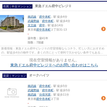
東急ドエル府中ビレジⅡ
売買｜中古マンション
南武線
「
府中本町
」駅 徒歩4分
武蔵野線
「
府中本町
」駅 徒歩4分
京王線
「
府中
」駅 徒歩14分
東京都
府中市
本町
２丁目31-13
-
築年数：築41年
階数：7階建
新着情報：東急ドエル府中ビレジⅡの空室情報ならコチラ。忙しい方におすすめ
の、駅徒歩4分の物件です。多くの方にとって便利で欠かせない条件でもあるエ
レベーター付きの物件です。共...
現在空室情報がありません。
東急ドエル府中ビレジⅡへのお問い合わせはこちら
オークハイツ
賃貸｜マンション
南武線
「
府中本町
」駅 徒歩5分
武蔵野線
「
府中本町
」駅 徒歩5分
南武線
「
分倍河原
」駅 徒歩11分
東京都
府中市
本町
２丁目
-