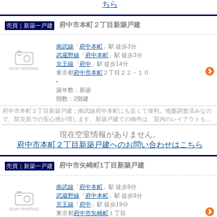
ちら
府中市本町２丁目新築戸建
売買｜新築一戸建
南武線
「
府中本町
」駅 徒歩3分
武蔵野線
「
府中本町
」駅 徒歩3分
京王線
「
府中
」駅 徒歩14分
東京都
府中市
本町
２丁目２２－１０
-
築年数：新築
階数：2階建
府中市本町２丁目新築戸建：南武線府中本町にも近くて便利。地盤調査済みなの
で、防災面での安心感が増します。新築戸建ての物件は、室内のレイアウトも自
分好みに変更可能です。床下...
現在空室情報がありません。
府中市本町２丁目新築戸建へのお問い合わせはこちら
府中市矢崎町1丁目新築戸建
売買｜新築一戸建
南武線
「
府中本町
」駅 徒歩9分
武蔵野線
「
府中本町
」駅 徒歩9分
京王線
「
府中
」駅 徒歩19分
東京都
府中市
矢崎町
１丁目