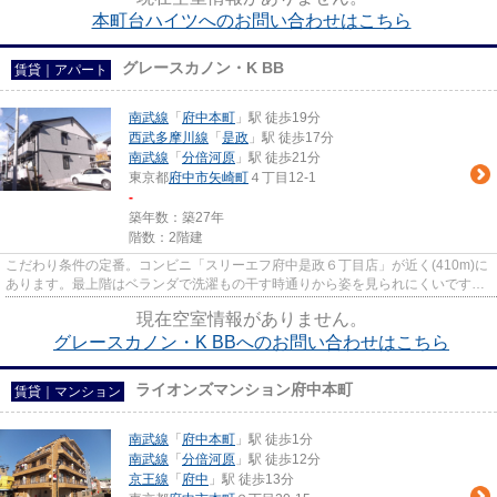
本町台ハイツへのお問い合わせはこちら
グレースカノン・K BB
賃貸｜アパート
南武線
「
府中本町
」駅 徒歩19分
西武多摩川線
「
是政
」駅 徒歩17分
南武線
「
分倍河原
」駅 徒歩21分
東京都
府中市
矢崎町
４丁目12-1
-
築年数：築27年
階数：2階建
こだわり条件の定番。コンビニ「スリーエフ府中是政６丁目店」が近く(410m)に
あります。最上階はベランダで洗濯もの干す時通りから姿を見られにくいです。
お客様からのお問い合わせの...
現在空室情報がありません。
グレースカノン・K BBへのお問い合わせはこちら
ライオンズマンション府中本町
賃貸｜マンション
南武線
「
府中本町
」駅 徒歩1分
南武線
「
分倍河原
」駅 徒歩12分
京王線
「
府中
」駅 徒歩13分