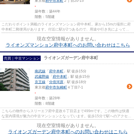
東京都
府中市
本町
２丁目20-15
-
築年数：築44年
階数：5階建
こだわりポイント満載のライオンズマンション府中本町。家から15mの場所に府
中本町二郵便局があります。付近に駅が2つあるので、用途や行き先によって経
路を選べる物件です。駅まで歩...
現在空室情報がありません。
ライオンズマンション府中本町へのお問い合わせはこちら
ライオンズガーデン府中本町
売買｜中古マンション
南武線
「
府中本町
」駅 徒歩15分
武蔵野線
「
府中本町
」駅 徒歩15分
京王線
「
分倍河原
」駅 徒歩18分
東京都
府中市
矢崎町
４丁目7-1
-
築年数：築28年
階数：8階建
こちらの物件からスリーエフ府中是政６丁目店まで499mです。この物件は快適
な室内環境が魅力の中古マンションとなっています。徒歩15分で駅へのアクセス
が可能な物件です。LIXIL不動産...
現在空室情報がありません。
ライオンズガーデン府中本町へのお問い合わせはこちら