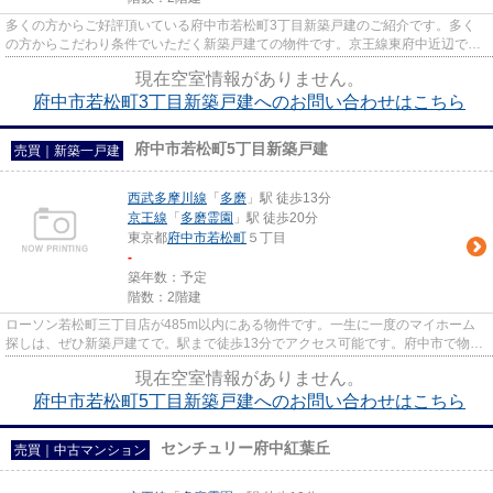
多くの方からご好評頂いている府中市若松町3丁目新築戸建のご紹介です。多く
の方からこだわり条件でいただく新築戸建ての物件です。京王線東府中近辺で、
戸建てをお買い求めの方はお気...
現在空室情報がありません。
府中市若松町3丁目新築戸建へのお問い合わせはこちら
府中市若松町5丁目新築戸建
売買｜新築一戸建
西武多摩川線
「
多磨
」駅 徒歩13分
京王線
「
多磨霊園
」駅 徒歩20分
東京都
府中市
若松町
５丁目
-
築年数：予定
階数：2階建
ローソン若松町三丁目店が485m以内にある物件です。一生に一度のマイホーム
探しは、ぜひ新築戸建てで。駅まで徒歩13分でアクセス可能です。府中市で物件
探しをするのであれば、LIXIL不...
現在空室情報がありません。
府中市若松町5丁目新築戸建へのお問い合わせはこちら
センチュリー府中紅葉丘
売買｜中古マンション