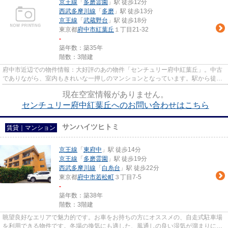
京王線
「
多磨霊園
」駅 徒歩12分
西武多摩川線
「
多磨
」駅 徒歩13分
京王線
「
武蔵野台
」駅 徒歩18分
東京都
府中市
紅葉丘
１丁目21-32
-
築年数：築35年
階数：3階建
府中市近辺での物件情報：大好評のあの物件「センチュリー府中紅葉丘」。中古
でありながら、室内もきれいな一押しのマンションとなっています。駅から徒歩
12分と少し離れた物件です。L...
現在空室情報がありません。
センチュリー府中紅葉丘へのお問い合わせはこちら
サンハイツヒトミ
賃貸｜マンション
京王線
「
東府中
」駅 徒歩14分
京王線
「
多磨霊園
」駅 徒歩19分
西武多摩川線
「
白糸台
」駅 徒歩22分
東京都
府中市
若松町
３丁目7-5
-
築年数：築38年
階数：3階建
眺望良好なエリアで魅力的です。お車をお持ちの方にオススメの、自走式駐車場
を利用できる物件です。冬場の換気にも適した、風通しの良い湿気が溜まりにく