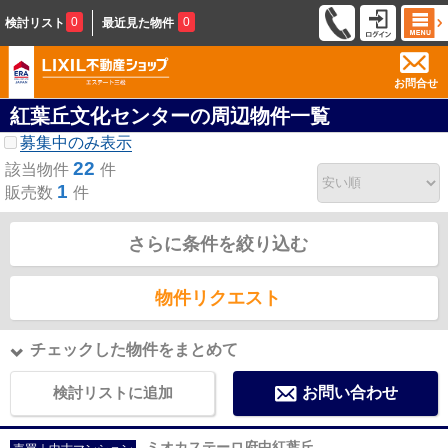
0
0
検討リスト
最近見た物件
お問合せ
紅葉丘文化センターの周辺物件一覧
募集中のみ表示
22
該当物件
件
1
販売数
件
さらに条件を絞り込む
物件リクエスト
チェックした物件をまとめて
検討リストに追加
お問い合わせ
ミオカステーロ府中紅葉丘