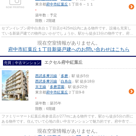
東京都
府中市
紅葉丘
１丁目６－１１
-
築年数：予定
階数：2階建
セブンイレブン府中白糸台１丁目店が425m以内にある物件です。設備も充実し
ている新築戸建ての物件はいかがでしょうか。駅から徒歩13分の物件です。府中
市の不動産をLIXIL不動産ショッ...
現在空室情報がありません。
府中市紅葉丘１丁目新築戸建へのお問い合わせはこちら
エクセル府中紅葉丘
売買｜中古マンション
西武多摩川線
「
多磨
」駅 徒歩5分
西武多摩川線
「
白糸台
」駅 徒歩18分
京王線
「
多磨霊園
」駅 徒歩22分
東京都
府中市
紅葉丘
２丁目9-8
-
築年数：築35年
階数：6階建
ファミリーマート紅葉丘南参道店が277mにある物件です。駅から徒歩5分の所に
ある物件です。住んでいて心地の良い中古マンションで魅力的です。府中市での
物件探しなら、042-335-0077か...
現在空室情報がありません。