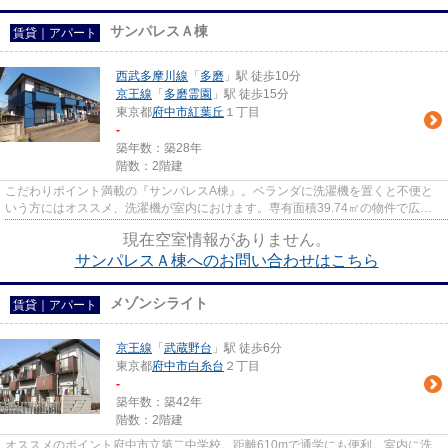
サンパレスＡ棟
賃貸｜アパート
西武多摩川線
「
多磨
」駅 徒歩10分
京王線
「
多磨霊園
」駅 徒歩15分
東京都
府中市
紅葉丘
１丁目
-
築年数：築28年
階数：2階建
こだわりポイント満載の『サンパレスA棟』。ベランダに洗濯機を置くと不便と
いう方にはオススメ、洗濯機が室内におけます。専有面積39.74㎡の物件で広々
してます。暮らしやすいゆった...
現在空室情報がありません。
サンパレスＡ棟へのお問い合わせはこちら
メゾンシライト
賃貸｜アパート
京王線
「
武蔵野台
」駅 徒歩6分
東京都
府中市
白糸台
２丁目
-
築年数：築42年
階数：2階建
オススメのポイント府中市立第二中学校。距離610mで通学にも便利。室内に洗