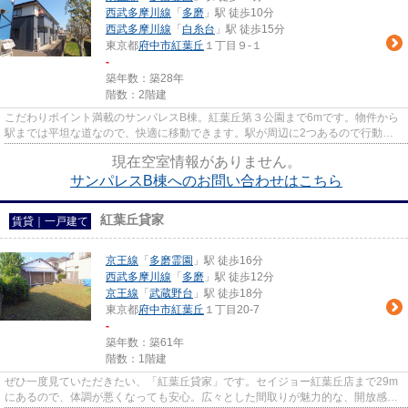
西武多摩川線
「
多磨
」駅 徒歩10分
西武多摩川線
「
白糸台
」駅 徒歩15分
東京都
府中市
紅葉丘
１丁目９-１
-
築年数：築28年
階数：2階建
こだわりポイント満載のサンパレスB棟。紅葉丘第３公園まで6mです。物件から
駅までは平坦な道なので、快適に移動できます。駅が周辺に2つあるので行動範
囲が広がります。より多くの不...
現在空室情報がありません。
サンパレスB棟へのお問い合わせはこちら
紅葉丘貸家
賃貸｜一戸建て
京王線
「
多磨霊園
」駅 徒歩16分
西武多摩川線
「
多磨
」駅 徒歩12分
京王線
「
武蔵野台
」駅 徒歩18分
東京都
府中市
紅葉丘
１丁目20-7
-
築年数：築61年
階数：1階建
ぜひ一度見ていただきたい、「紅葉丘貸家」です。セイジョー紅葉丘店まで29m
にあるので、体調が悪くなっても安心。広々とした間取りが魅力的な、開放感の