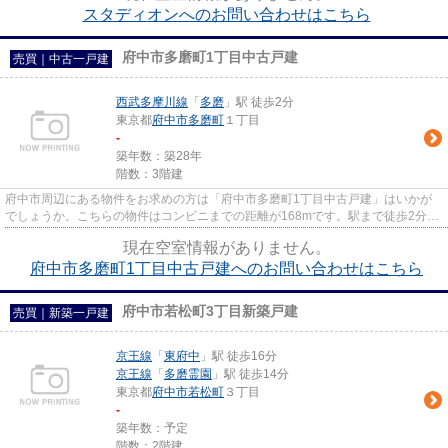
スタディオンへのお問い合わせはこちら
府中市多磨町1丁目中古戸建
売買｜中古一戸建
西武多摩川線
「
多磨
」駅 徒歩2分
東京都
府中市
多磨町
１丁目
-
築年数：築28年
階数：3階建
府中市周辺にある物件をお求めの方は「府中市多磨町1丁目中古戸建」はいかが
でしょうか。こちらの物件はコンビニまでの距離が168mです。駅まで徒歩2分で
アクセス可能な、人気の駅近物...
現在空室情報がありません。
府中市多磨町1丁目中古戸建へのお問い合わせはこちら
府中市若松町3丁目新築戸建
売買｜新築一戸建
京王線
「
東府中
」駅 徒歩16分
京王線
「
多磨霊園
」駅 徒歩14分
東京都
府中市
若松町
３丁目
-
築年数：予定
階数：2階建