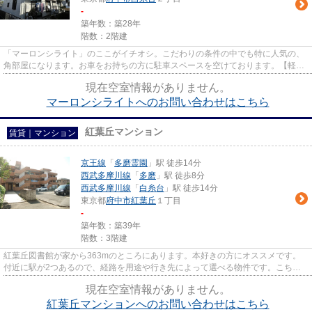
-
築年数：築28年
階数：2階建
「マーロンシライト」のここがイチオシ。こだわりの条件の中でも特に人気の、
角部屋になります。お車をお持ちの方に駐車スペースを空けております。【軽量
鉄骨造】。ゆとりある生活の...
現在空室情報がありません。
マーロンシライトへのお問い合わせはこちら
紅葉丘マンション
賃貸｜マンション
京王線
「
多磨霊園
」駅 徒歩14分
西武多摩川線
「
多磨
」駅 徒歩8分
西武多摩川線
「
白糸台
」駅 徒歩14分
東京都
府中市
紅葉丘
１丁目
-
築年数：築39年
階数：3階建
紅葉丘図書館が家から363mのところにあります。本好きの方にオススメです。
付近に駅が2つあるので、経路を用途や行き先によって選べる物件です。こちら
の物件は、駅へも徒歩14分と歩い...
現在空室情報がありません。
紅葉丘マンションへのお問い合わせはこちら