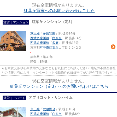
ある一戸建ての物件です。物件...
現在空室情報がありません。
紅葉丘貸家へのお問い合わせはこちら
紅葉丘マンション（定3）
賃貸｜マンション
京王線
「
多磨霊園
」駅 徒歩14分
西武多摩川線
「
白糸台
」駅 徒歩14分
西武多摩川線
「
多磨
」駅 徒歩13分
東京都
府中市
紅葉丘
１丁目２２-２３
-
築年数：築39年
階数：3階建
★お家賃交渉や初期費用の交渉などもお気軽にご相談ください♪地域の不動産会社
との情報共有により、インターネット掲載物件のほぼ全てがご紹介可能です♪当店
は京王線府中駅徒歩３０秒☆...
現在空室情報がありません。
紅葉丘マンション（定3）へのお問い合わせはこちら
アプリコット・サンハイム
賃貸｜アパート
京王線
「
武蔵野台
」駅 徒歩10分
西武多摩川線
「
白糸台
」駅 徒歩6分