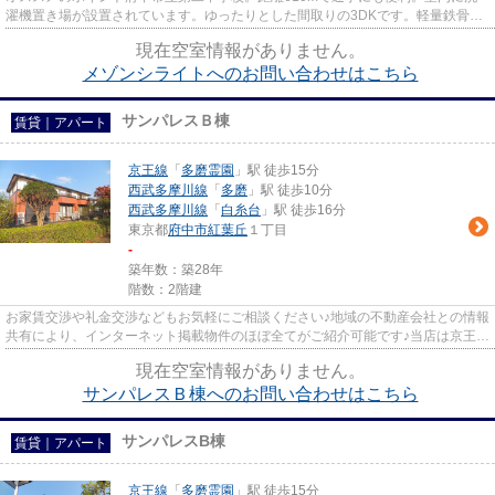
濯機置き場が設置されています。ゆったりとした間取りの3DKです。軽量鉄骨で
は、耐久性が高いメリットと工期...
現在空室情報がありません。
メゾンシライトへのお問い合わせはこちら
サンパレスＢ棟
賃貸｜アパート
京王線
「
多磨霊園
」駅 徒歩15分
西武多摩川線
「
多磨
」駅 徒歩10分
西武多摩川線
「
白糸台
」駅 徒歩16分
東京都
府中市
紅葉丘
１丁目
-
築年数：築28年
階数：2階建
お家賃交渉や礼金交渉などもお気軽にご相談ください♪地域の不動産会社との情報
共有により、インターネット掲載物件のほぼ全てがご紹介可能です♪当店は京王線
府中駅徒歩３０秒☆京王線・...
現在空室情報がありません。
サンパレスＢ棟へのお問い合わせはこちら
サンパレスB棟
賃貸｜アパート
京王線
「
多磨霊園
」駅 徒歩15分