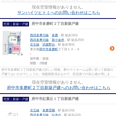
い物件です。重たいゴミの持...
現在空室情報がありません。
サンハイツヒトミへのお問い合わせはこちら
府中市多磨町２丁目新築戸建
売買｜新築一戸建
西武多摩川線
「
多磨
」駅 徒歩16分
西武多摩川線
「
新小金井
」駅 徒歩25分
京王線
「
武蔵野台
」駅 徒歩36分
東京都
府中市
多磨町
２丁目１４－９
-
築年数：新築
階数：2階建
府中市多磨町２丁目新築戸建の詳しい情報。夢のマイホームは思い切って新築の
戸建てはいかがでしょうか。地盤調査済みなので、防災面での安心感が増しま
す。ベタ基礎なので床下の湿気...
現在空室情報がありません。
府中市多磨町２丁目新築戸建へのお問い合わせはこちら
府中市紅葉丘１丁目新築戸建
売買｜新築一戸建
京王線
「
多磨霊園
」駅 徒歩13分
西武多摩川線
「
白糸台
」駅 徒歩12分