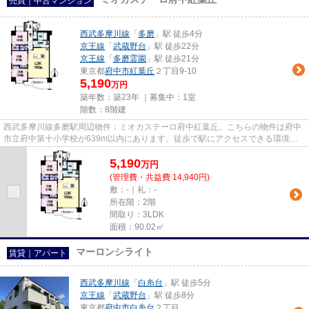
売買｜中古マンション
西武多摩川線
「
多磨
」駅 徒歩4分
京王線
「
武蔵野台
」駅 徒歩22分
京王線
「
多磨霊園
」駅 徒歩21分
東京都
府中市
紅葉丘
２丁目9-10
5,190
万円
築年数：築23年 ｜募集中：
1室
階数：8階建
西武多摩川線多磨駅周辺物件：ミオカステーロ府中紅葉丘。こちらの物件は府中
市立府中第十小学校が639m以内にあります。徒歩で駅にアクセスできる環境が
嬉しい、駅徒歩4分圏内の物件で...
5,190
万
円
(管理費・共益費 14,940円)
敷：-｜礼：-
所在階：2階
間取り：3LDK
面積：90.02㎡
マーロンシライト
賃貸｜アパート
西武多摩川線
「
白糸台
」駅 徒歩5分
京王線
「
武蔵野台
」駅 徒歩8分
東京都
府中市
白糸台
２丁目