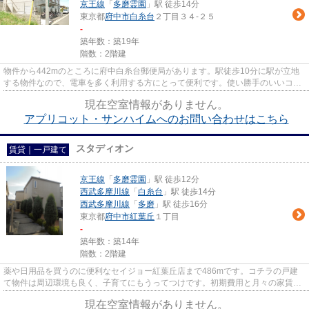
京王線
「
多磨霊園
」駅 徒歩14分
東京都
府中市
白糸台
２丁目３４-２５
-
築年数：築19年
階数：2階建
物件から442mのところに府中白糸台郵便局があります。駅徒歩10分に駅が立地
する物件なので、電車を多く利用する方にとって便利です。使い勝手のいいコン
パクトな間取りが特徴。周辺に...
現在空室情報がありません。
アプリコット・サンハイムへのお問い合わせはこちら
スタディオン
賃貸｜一戸建て
京王線
「
多磨霊園
」駅 徒歩12分
西武多摩川線
「
白糸台
」駅 徒歩14分
西武多摩川線
「
多磨
」駅 徒歩16分
東京都
府中市
紅葉丘
１丁目
-
築年数：築14年
階数：2階建
薬や日用品を買うのに便利なセイジョー紅葉丘店まで486mです。コチラの戸建
て物件は周辺環境も良く、子育てにもうってつけです。初期費用と月々の家賃を
カード決済して、ポイントをた...
現在空室情報がありません。