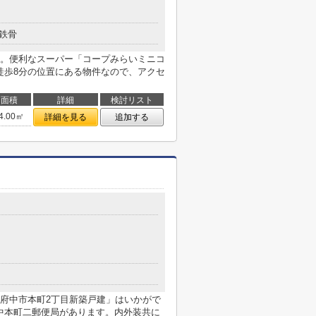
鉄骨
。便利なスーパー「コープみらいミニコ
徒歩8分の位置にある物件なので、アクセ
面積
詳細
検討リスト
4.00㎡
詳細を見る
追加する
府中市本町2丁目新築戸建」はいかがで
府中本町二郵便局があります。内外装共に