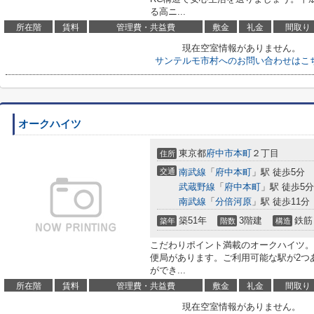
る高ニ...
所在階
賃料
管理費・共益費
敷金
礼金
間取り
現在空室情報がありません。
サンテルモ市村へのお問い合わせはこ
オークハイツ
東京都
府中市
本町
２丁目
住所
交通
南武線
「
府中本町
」駅 徒歩5分
武蔵野線
「
府中本町
」駅 徒歩5分
南武線
「
分倍河原
」駅 徒歩11分
築51年
3階建
鉄筋
築年
階数
構造
こだわりポイント満載のオークハイツ。
便局があります。ご利用可能な駅が2つ
ができ...
所在階
賃料
管理費・共益費
敷金
礼金
間取り
現在空室情報がありません。