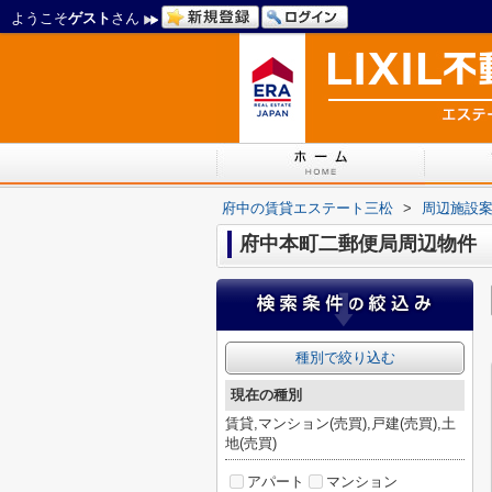
ようこそ
ゲスト
さん
府中の賃貸エステート三松
>
周辺施設
府中本町二郵便局周辺物件
種別で絞り込む
現在の種別
賃貸,マンション(売買),戸建(売買),土
地(売買)
アパート
マンション