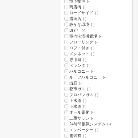
地下物件
(-)
商店街
(-)
ロードサイド
(-)
路面店
(-)
静かな環境
(-)
DIY可
(-)
室内洗濯機置場
(-)
フローリング
(-)
ロフト付き
(-)
メゾネット
(-)
専用庭
(-)
ベランダ
(-)
バルコニー
(-)
ルーフバルコニー
(-)
出窓
(-)
都市ガス
(-)
プロパンガス
(-)
上水道
(-)
下水道
(-)
オール電化
(-)
二重サッシ
(-)
24時間換気システム
(-)
エレベーター
(-)
電気有
(-)