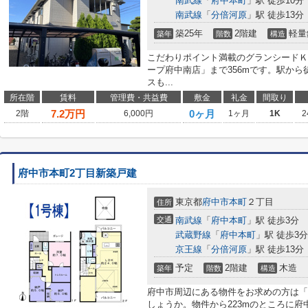
南武線
「
府中本町
」駅 徒歩10分
南武線
「
分倍河原
」駅 徒歩13分
築25年
2階建
軽量
築年
階数
構造
こだわりポイント満載のグランシードＫ
ープ府中南店」まで356mです。駅から
スも...
所在階
賃料
管理費・共益費
敷金
礼金
間取り
7.2
万円
0ヶ月
2階
6,000円
1ヶ月
1K
2
府中市本町2丁目新築戸建
東京都
府中市
本町
２丁目
住所
交通
南武線
「
府中本町
」駅 徒歩3分
武蔵野線
「
府中本町
」駅 徒歩3分
京王線
「
分倍河原
」駅 徒歩13分
予定
2階建
木造
築年
階数
構造
府中市周辺にある物件をお求めの方は「
しょうか。物件から223mのところに