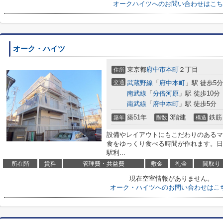
オークハイツへのお問い合わせはこち
オーク・ハイツ
東京都
府中市
本町
２丁目
住所
交通
武蔵野線
「
府中本町
」駅 徒歩5分
南武線
「
分倍河原
」駅 徒歩10分
南武線
「
府中本町
」駅 徒歩5分
築51年
3階建
鉄筋
築年
階数
構造
設備やレイアウトにもこだわりのあるマ
食をゆっくり食べる時間が作れます。日
駅利...
所在階
賃料
管理費・共益費
敷金
礼金
間取り
現在空室情報がありません。
オーク・ハイツへのお問い合わせはこ