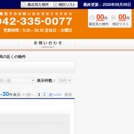
最終更新：2026年08月08日
00
00
件
件
最近見た物件
検討リスト
営業時間：9:30～18:30
定休日：水曜日
局の近くの物件
表示件数：
30
件表示
<<前へ
1
2
次へ>>
最初