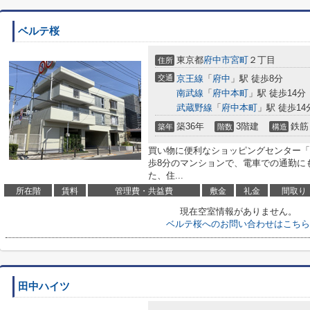
ベルテ桜
東京都
府中市
宮町
２丁目
住所
交通
京王線
「
府中
」駅 徒歩8分
南武線
「
府中本町
」駅 徒歩14分
武蔵野線
「
府中本町
」駅 徒歩14
築36年
3階建
鉄筋
築年
階数
構造
買い物に便利なショッピングセンター「
歩8分のマンションで、電車での通勤に
た、住...
所在階
賃料
管理費・共益費
敷金
礼金
間取り
現在空室情報がありません。
ベルテ桜へのお問い合わせはこちら
田中ハイツ