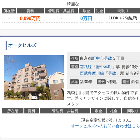
綺麗な...
所在階
賃料
管理費・共益費
敷金
礼金
間取り
8,899
万円
0万円
-
-
1LDK＋2S(納戸)
オークヒルズ
東京都
府中市
是政
３丁目
住所
交通
南武線
「
府中本町
」駅 徒歩13分
西武多摩川線
「
是政
」駅 徒歩9分
築30年
5階建
鉄骨
築年
階数
構造
2駅利用可能でアクセスの良い物件です
す。造りとデザインに関して、自信をも
スタッ...
所在階
賃料
管理費・共益費
敷金
礼金
間取り
現在空室情報がありません。
オークヒルズへのお問い合わせはこち