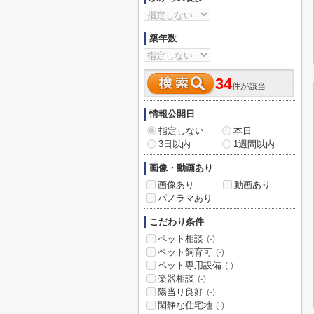
築年数
34
件が該当
情報公開日
指定しない
本日
3日以内
1週間以内
画像・動画あり
画像あり
動画あり
パノラマあり
こだわり条件
ペット相談
(-)
ペット飼育可
(-)
ペット専用設備
(-)
楽器相談
(-)
陽当り良好
(-)
閑静な住宅地
(-)