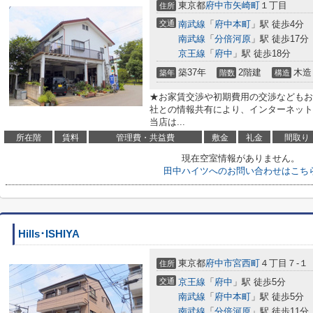
東京都
府中市
矢崎町
１丁目
住所
交通
南武線
「
府中本町
」駅 徒歩4分
南武線
「
分倍河原
」駅 徒歩17分
京王線
「
府中
」駅 徒歩18分
築37年
2階建
木造
築年
階数
構造
★お家賃交渉や初期費用の交渉などもお
社との情報共有により、インターネット
当店は...
所在階
賃料
管理費・共益費
敷金
礼金
間取り
現在空室情報がありません。
田中ハイツへのお問い合わせはこち
Hills･ISHIYA
東京都
府中市
宮西町
４丁目７-１
住所
交通
京王線
「
府中
」駅 徒歩5分
南武線
「
府中本町
」駅 徒歩5分
南武線
「
分倍河原
」駅 徒歩11分