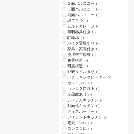
２面バルコニー
(-)
３面バルコニー
(-)
両面バルコニー
(-)
堀ごたつ
(-)
ビルトガレージ
(-)
照明器具付き
(-)
駐輪場
(-)
バイク置場あり
(-)
家具・家電付き
(-)
洗濯機置場有
(-)
免震構造
(-)
耐震構造
(-)
外観タイル張り
(-)
IHクッキングヒーター
(-)
ガスコンロ
(-)
コンロ２口以上
(-)
冷蔵庫あり
(-)
システムキッチン
(-)
対面式キッチン
(-)
ディスポーザー
(-)
アイランドキッチン
(-)
電気コンロ
(-)
コンロ１口
(-)