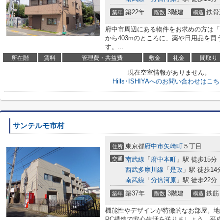
築22年
3階建
鉄骨
築年
階数
構造
府中市周辺にある物件をお求めの方は「Hil
から403mのところに、薬や日用品を
す。...
所在階
賃料
管理費・共益費
敷金
礼金
間取り
現在空室情報がありません。
Hills･ISHIYAへのお問い合わせはこ
サンテルモ市村
東京都
府中市
矢崎町
５丁目
住所
交通
南武線
「
府中本町
」駅 徒歩15分
西武多摩川線
「
是政
」駅 徒歩14
南武線
「
分倍河原
」駅 徒歩22分
築37年
3階建
鉄筋
築年
階数
構造
機能性やデザインが特徴的なお部屋。地
RC構造で安心生活を送りましょう。平