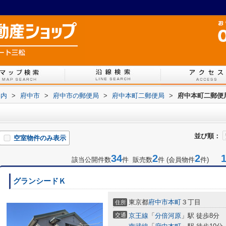
案内
>
府中市
>
府中市の郵便局
>
府中本町二郵便局
>
府中本町二郵便
並び順：
空室物件のみ表示
34
2
2
1-
該当公開件数
件 販売数
件 (会員物件
件)
グランシードＫ
東京都
府中市
本町
３丁目
住所
交通
京王線
「
分倍河原
」駅 徒歩8分