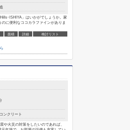
造
ls･ISHIYA」はいかがでしょうか。家
買うのに便利なココカラファインがありま
面積
詳細
検討リスト
ちら
分
コンクリート
震や火災の対策をしたいのであれば、
成元年築で、お部屋の設備も充実してい