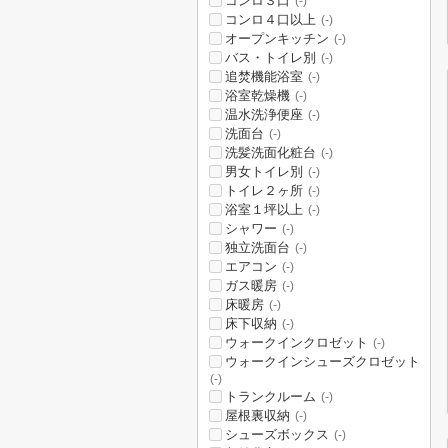
コンロ３口
(-)
コンロ４口以上
(-)
オープンキッチン
(-)
バス・トイレ別
(-)
追焚機能浴室
(-)
浴室乾燥機
(-)
温水洗浄便座
(-)
洗面台
(-)
洗髪洗面化粧台
(-)
男女トイレ別
(-)
トイレ２ヶ所
(-)
浴室１坪以上
(-)
シャワー
(-)
独立洗面台
(-)
エアコン
(-)
ガス暖房
(-)
床暖房
(-)
床下収納
(-)
ウォークインクロゼット
(-)
ウォークインシューズクロゼット
(-)
トランクルーム
(-)
屋根裏収納
(-)
シューズボックス
(-)