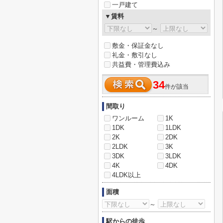
一戸建て
▼賃料
～
敷金・保証金なし
礼金・敷引なし
共益費・管理費込み
34
件が該当
間取り
ワンルーム
1K
1DK
1LDK
2K
2DK
2LDK
3K
3DK
3LDK
4K
4DK
4LDK以上
面積
～
駅からの徒歩