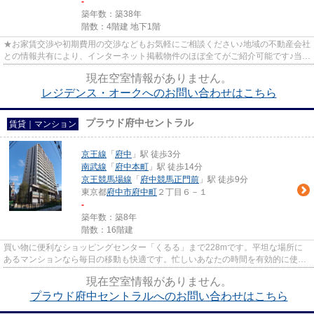
-
築年数：築38年
階数：4階建 地下1階
★お家賃交渉や初期費用の交渉などもお気軽にご相談ください♪地域の不動産会社
との情報共有により、インターネット掲載物件のほぼ全てがご紹介可能です♪当店
は京王線府中駅徒歩３０秒☆...
現在空室情報がありません。
レジデンス・オークへのお問い合わせはこちら
プラウド府中セントラル
賃貸｜マンション
京王線
「
府中
」駅 徒歩3分
南武線
「
府中本町
」駅 徒歩14分
京王競馬場線
「
府中競馬正門前
」駅 徒歩9分
東京都
府中市
府中町
２丁目６－１
-
築年数：築8年
階数：16階建
買い物に便利なショッピングセンター「くるる」まで228mです。平坦な場所に
あるマンションなら毎日の移動も快適です。忙しいあなたの時間を有効的に使え
るのが敷地内ごみ置き場です。...
現在空室情報がありません。
プラウド府中セントラルへのお問い合わせはこちら