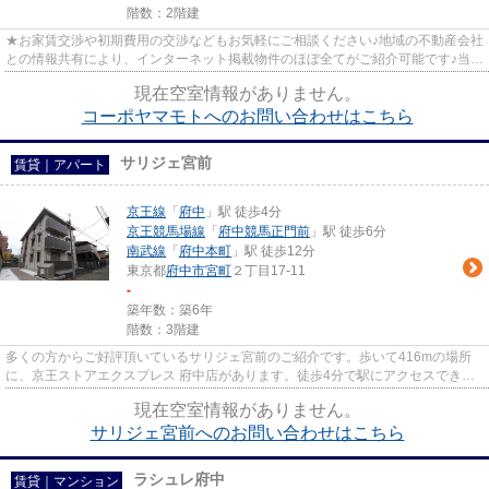
階数：2階建
★お家賃交渉や初期費用の交渉などもお気軽にご相談ください♪地域の不動産会社
との情報共有により、インターネット掲載物件のほぼ全てがご紹介可能です♪当店
は京王線府中駅徒歩３０秒☆...
現在空室情報がありません。
コーポヤマモトへのお問い合わせはこちら
サリジェ宮前
賃貸｜アパート
京王線
「
府中
」駅 徒歩4分
京王競馬場線
「
府中競馬正門前
」駅 徒歩6分
南武線
「
府中本町
」駅 徒歩12分
東京都
府中市
宮町
２丁目17-11
-
築年数：築6年
階数：3階建
多くの方からご好評頂いているサリジェ宮前のご紹介です。歩いて416mの場所
に、京王ストアエクスプレス 府中店があります。徒歩4分で駅にアクセスできる
物件です。ニーズの高い、2019...
現在空室情報がありません。
サリジェ宮前へのお問い合わせはこちら
ラシュレ府中
賃貸｜マンション