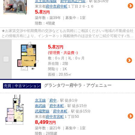
京王競馬場線
「
府中競馬正門前
」駅 徒歩16分
東京都
府中市
府中町
１丁目２６-１６
5.8
万円
築年数：築39年 ｜募集中：
1室
階数：4階建
★お家賃交渉や初期費用の交渉などもお気軽にご相談ください♪地域の不動産会社
との情報共有により、インターネット掲載物件のほぼ全てがご紹介可能です♪当店
は京王線府中駅徒歩３０秒☆...
5.8
万
円
(管理費・共益費 -)
敷：0ヶ月｜礼：0ヶ月
所在階：2階
間取り：1K
面積：20.65㎡
グランタワー府中ラ・アヴェニュー
売買｜中古マンション
京王線
「
府中
」駅 徒歩1分
南武線
「
府中本町
」駅 徒歩15分
武蔵野線
「
府中本町
」駅 徒歩15分
東京都
府中市
宮町
１丁目50
8,499
万円
築年数：築21年 ｜募集中：
1室
階数：28階建