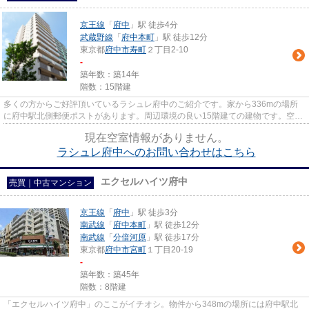
京王線
「
府中
」駅 徒歩4分
武蔵野線
「
府中本町
」駅 徒歩12分
東京都
府中市
寿町
２丁目2-10
-
築年数：築14年
階数：15階建
多くの方からご好評頂いているラシュレ府中のご紹介です。家から336mの場所
に府中駅北側郵便ポストがあります。周辺環境の良い15階建ての建物です。空き
巣や放火などの防犯面で優れて...
現在空室情報がありません。
ラシュレ府中へのお問い合わせはこちら
エクセルハイツ府中
売買｜中古マンション
京王線
「
府中
」駅 徒歩3分
南武線
「
府中本町
」駅 徒歩12分
南武線
「
分倍河原
」駅 徒歩17分
東京都
府中市
宮町
１丁目20-19
-
築年数：築45年
階数：8階建
「エクセルハイツ府中」のここがイチオシ。物件から348mの場所には府中駅北