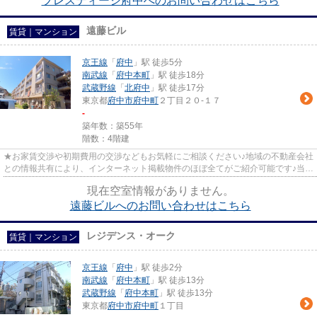
プレスティージ府中へのお問い合わせはこちら
遠藤ビル
賃貸｜マンション
京王線
「
府中
」駅 徒歩5分
南武線
「
府中本町
」駅 徒歩18分
武蔵野線
「
北府中
」駅 徒歩17分
東京都
府中市
府中町
２丁目２０-１７
-
築年数：築55年
階数：4階建
★お家賃交渉や初期費用の交渉などもお気軽にご相談ください♪地域の不動産会社
との情報共有により、インターネット掲載物件のほぼ全てがご紹介可能です♪当店
は京王線府中駅徒歩３０秒☆...
現在空室情報がありません。
遠藤ビルへのお問い合わせはこちら
レジデンス・オーク
賃貸｜マンション
京王線
「
府中
」駅 徒歩2分
南武線
「
府中本町
」駅 徒歩13分
武蔵野線
「
府中本町
」駅 徒歩13分
東京都
府中市
府中町
１丁目