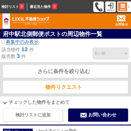
0
0
検討リスト
最近見た物件
お問合せ
府中駅北側郵便ポストの周辺物件一覧
募集中のみ表示
12
該当物件
件
3
販売数
件
さらに条件を絞り込む
物件リクエスト
チェックした物件をまとめて
検討リストに追加
お問い合わせ
パークアベニュー府中