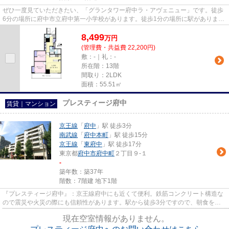
ぜひ一度見ていただきたい、「グランタワー府中ラ・アヴェニュー」です。徒歩
6分の場所に府中市立府中第一小学校があります。徒歩1分の場所に駅がありま
す。こちらはタワーマンション...
8,499
万
円
(管理費・共益費 22,200円)
敷：-｜礼：-
所在階：13階
間取り：2LDK
面積：55.51㎡
プレスティージ府中
賃貸｜マンション
京王線
「
府中
」駅 徒歩3分
南武線
「
府中本町
」駅 徒歩15分
京王線
「
東府中
」駅 徒歩17分
東京都
府中市
府中町
２丁目９-１
-
築年数：築37年
階数：7階建 地下1階
『プレスティージ府中』：京王線府中にも近くて便利。鉄筋コンクリート構造な
ので震災や火災の際にも信頼性があります。駅から徒歩3分ですので、朝食をゆ
っくり食べる時間が作れます。...
現在空室情報がありません。