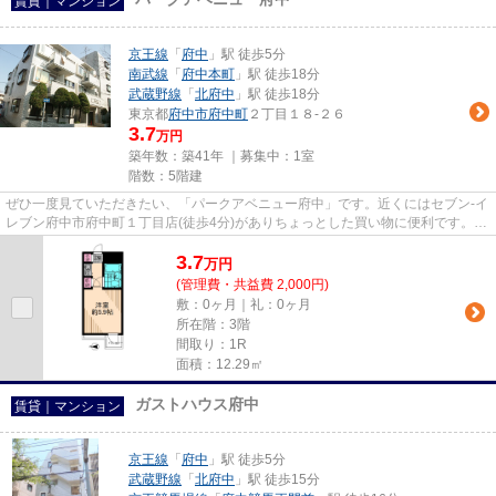
賃貸｜マンション
京王線
「
府中
」駅 徒歩5分
南武線
「
府中本町
」駅 徒歩18分
武蔵野線
「
北府中
」駅 徒歩18分
東京都
府中市
府中町
２丁目１８-２６
3.7
万円
築年数：築41年 ｜募集中：
1室
階数：5階建
ぜひ一度見ていただきたい、「パークアベニュー府中」です。近くにはセブン-イ
レブン府中市府中町１丁目店(徒歩4分)がありちょっとした買い物に便利です。陽
が当たる物件は湿気も少な...
3.7
万
円
(管理費・共益費 2,000円)
敷：0ヶ月｜礼：0ヶ月
所在階：3階
間取り：1R
面積：12.29㎡
ガストハウス府中
賃貸｜マンション
京王線
「
府中
」駅 徒歩5分
武蔵野線
「
北府中
」駅 徒歩15分