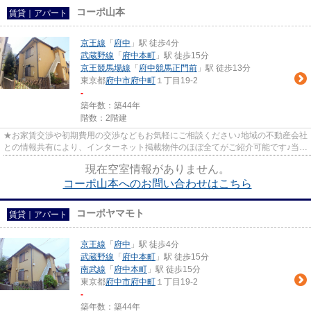
コーポ山本
賃貸｜アパート
京王線
「
府中
」駅 徒歩4分
武蔵野線
「
府中本町
」駅 徒歩15分
京王競馬場線
「
府中競馬正門前
」駅 徒歩13分
東京都
府中市
府中町
１丁目19-2
-
築年数：築44年
階数：2階建
★お家賃交渉や初期費用の交渉などもお気軽にご相談ください♪地域の不動産会社
との情報共有により、インターネット掲載物件のほぼ全てがご紹介可能です♪当店
は京王線府中駅徒歩３０秒☆...
現在空室情報がありません。
コーポ山本へのお問い合わせはこちら
コーポヤマモト
賃貸｜アパート
京王線
「
府中
」駅 徒歩4分
武蔵野線
「
府中本町
」駅 徒歩15分
南武線
「
府中本町
」駅 徒歩15分
東京都
府中市
府中町
１丁目19-2
-
築年数：築44年