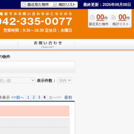
最終更新：2026年08月08日
00
00
件
件
最近見た物件
検討リスト
営業時間：9:30～18:30
定休日：水曜日
の物件
表示件数：
件表示
<<前へ
1
2
3
4
次へ>>
最初