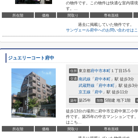
の物件です。この物件は快適な室内環境
す。...
所在階
価格
間取り
専有面積
過去に掲載していた物件です。
サンヴェール府中へのお問い合わせはこ
ジュエリーコート府中
東京都
府中市
本町
１丁目15-5
住所
交通
南武線
「
府中本町
」駅 徒歩3分
武蔵野線
「
府中本町
」駅 徒歩3分
京王線
「
府中
」駅 徒歩11分
築25年
5階建 地下1階
築年
階数
徒歩13分の場所に府中市立府中第三小
件です。築25年の中古マンションです
はこち...
所在階
価格
間取り
専有面積