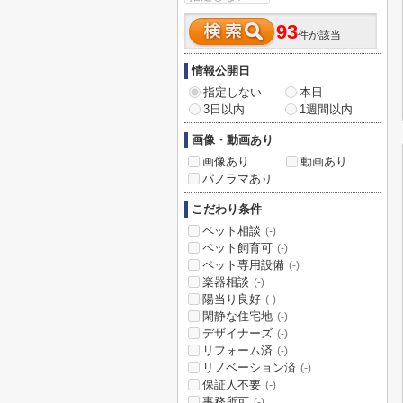
93
件が該当
情報公開日
指定しない
本日
3日以内
1週間以内
画像・動画あり
画像あり
動画あり
パノラマあり
こだわり条件
ペット相談
(-)
ペット飼育可
(-)
ペット専用設備
(-)
楽器相談
(-)
陽当り良好
(-)
閑静な住宅地
(-)
デザイナーズ
(-)
リフォーム済
(-)
リノベーション済
(-)
保証人不要
(-)
事務所可
(-)