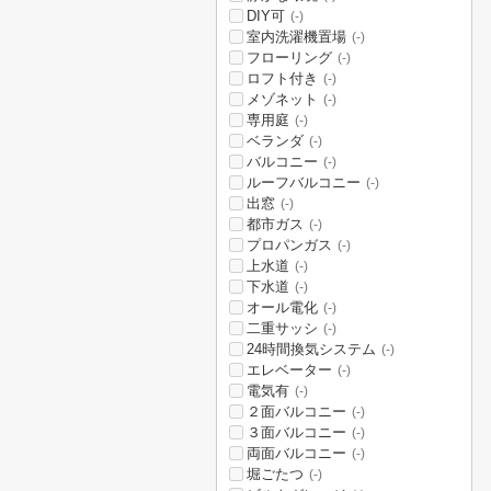
DIY可
(-)
室内洗濯機置場
(-)
フローリング
(-)
ロフト付き
(-)
メゾネット
(-)
専用庭
(-)
ベランダ
(-)
バルコニー
(-)
ルーフバルコニー
(-)
出窓
(-)
都市ガス
(-)
プロパンガス
(-)
上水道
(-)
下水道
(-)
オール電化
(-)
二重サッシ
(-)
24時間換気システム
(-)
エレベーター
(-)
電気有
(-)
２面バルコニー
(-)
３面バルコニー
(-)
両面バルコニー
(-)
堀ごたつ
(-)