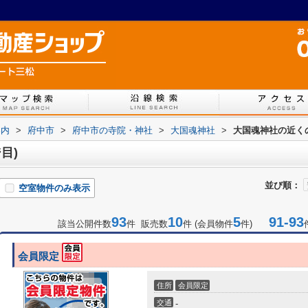
案内
>
府中市
>
府中市の寺院・神社
>
大国魂神社
>
大国魂神社の近く
目)
並び順：
空室物件のみ表示
93
10
5
91-93
該当公開件数
件 販売数
件 (会員物件
件)
会員限定
住所
会員限定
交通
-