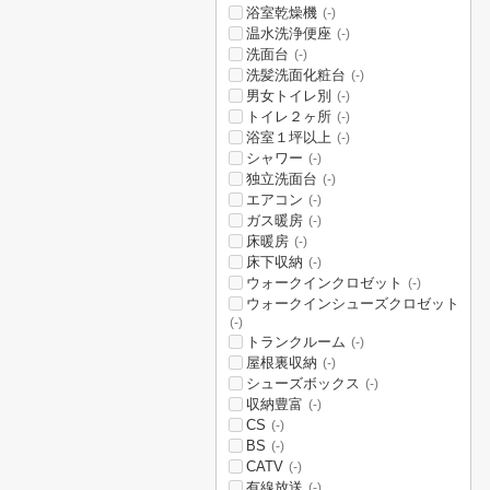
浴室乾燥機
(-)
温水洗浄便座
(-)
洗面台
(-)
洗髪洗面化粧台
(-)
男女トイレ別
(-)
トイレ２ヶ所
(-)
浴室１坪以上
(-)
シャワー
(-)
独立洗面台
(-)
エアコン
(-)
ガス暖房
(-)
床暖房
(-)
床下収納
(-)
ウォークインクロゼット
(-)
ウォークインシューズクロゼット
(-)
トランクルーム
(-)
屋根裏収納
(-)
シューズボックス
(-)
収納豊富
(-)
CS
(-)
BS
(-)
CATV
(-)
有線放送
(-)