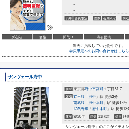
-
-
築年
会員限定
階数
会員限定
構造
所在階
価格
間取り
専有面積
過去に掲載していた物件です。
会員限定
へのお問い合わせはこちら
サンヴェール府中
東京都
府中市
宮町
１丁目31-7
住所
交通
京王線
「
府中
」駅 徒歩3分
南武線
「
府中本町
」駅 徒歩13分
武蔵野線
「
府中本町
」駅 徒歩13
築30年
11階建
鉄
築年
階数
構造
「サンヴェール府中」のここがイチオシ