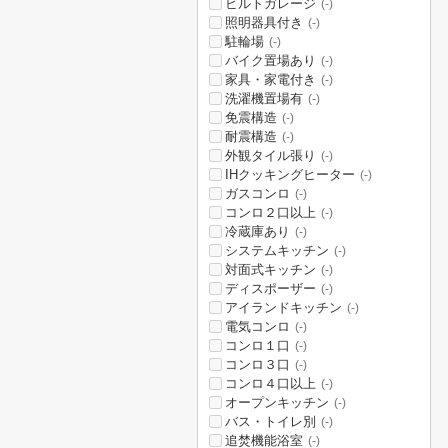
ビルトガレージ
(-)
照明器具付き
(-)
駐輪場
(-)
バイク置場あり
(-)
家具・家電付き
(-)
洗濯機置場有
(-)
免震構造
(-)
耐震構造
(-)
外観タイル張り
(-)
IHクッキングヒーター
(-)
ガスコンロ
(-)
コンロ２口以上
(-)
冷蔵庫あり
(-)
システムキッチン
(-)
対面式キッチン
(-)
ディスポーザー
(-)
アイランドキッチン
(-)
電気コンロ
(-)
コンロ１口
(-)
コンロ３口
(-)
コンロ４口以上
(-)
オープンキッチン
(-)
バス・トイレ別
(-)
追焚機能浴室
(-)