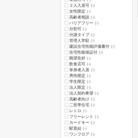
２人入居可
(-)
女性限定
(-)
高齢者相談
(-)
バリアフリー
(-)
分割可
(-)
分譲タイプ
(-)
管理人常駐
(-)
建設住宅性能評価書付
(-)
住宅性能保証付
(-)
眺望良好
(-)
飲食店可
(-)
単身者入居
(-)
男性限定
(-)
学生限定
(-)
法人限定
(-)
法人契約希望
(-)
高齢者向け
(-)
二世帯住宅
(-)
レトロ
(-)
フリーレント
(-)
カードキー
(-)
駅直結
(-)
ワンフロア
(-)