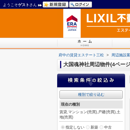
ようこそ
ゲスト
さん
府中の賃貸エステート三松
>
周辺施設
大国魂神社周辺物件(4ページ
種別で絞り込む
現在の種別
賃貸,マンション(売買),戸建(売買),土
地(売買)
指定しない
新築
中古