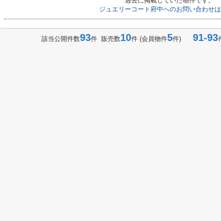
過去に掲載していた物件です。
ジュエリーコート府中へのお問い合わせは
93
10
5
91-93
該当公開件数
件 販売数
件 (会員物件
件)