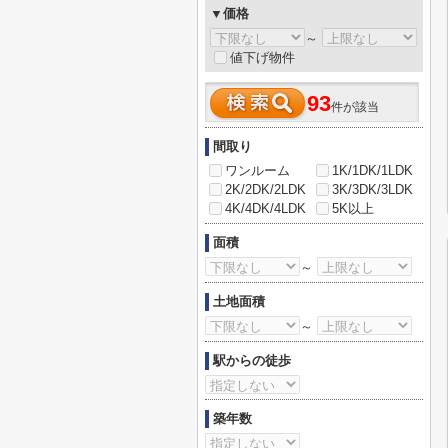
▼価格
～
値下げ物件
93
件が該当
間取り
ワンルーム
1K/1DK/1LDK
2K/2DK/2LDK
3K/3DK/3LDK
4K/4DK/4LDK
5K以上
面積
～
土地面積
～
駅からの徒歩
築年数