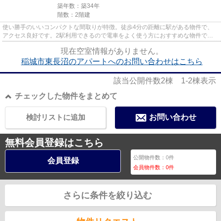
築年数：築34年
階数：2階建
使い勝手のいいコンパクトな間取りが特徴。徒歩4分の距離に駅がある物件で、
アクセス良好です。2駅利用できるので電車をよく使う方におすすめな物件で
す。より多くの不動産情報をお求...
現在空室情報がありません。
稲城市東長沼のアパートへのお問い合わせはこちら
該当公開件数
2
棟
1-2
棟表示
チェックした物件をまとめて
検討リストに追加
お問い合わせ
無料会員登録はこちら
公開物件数：
0
件
会員登録
会員物件数：
0
件
さらに条件を絞り込む