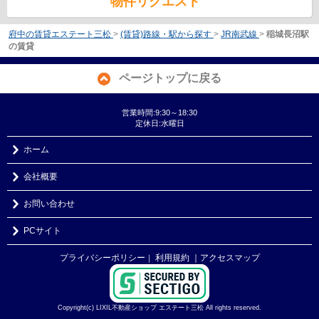
物件リクエスト
府中の賃貸エステート三松
>
(賃貸)路線・駅から探す
>
JR南武線
>
稲城長沼駅
の賃貸
ページトップに戻る
営業時間:9:30～18:30
定休日:水曜日
ホーム
会社概要
お問い合わせ
PCサイト
プライバシーポリシー
利用規約
｜アクセスマップ
｜
Copyright(c) LIXIL不動産ショップ エステート三松 All rights reserved.