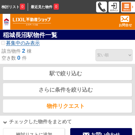
0
0
検討リスト
最近見た物件
お問合せ
稲城長沼駅物件一覧
募集中のみ表示
2
該当物件
棟
0
空き数
件
駅で絞り込む
さらに条件を絞り込む
物件リクエスト
チェックした物件をまとめて
検討リストに追加
お問い合わせ