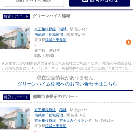
グリーンハイム稲城
賃貸｜アパート
京王相模原線
「
稲城
」駅 徒歩4分
南武線
「
稲城長沼
」駅 徒歩17分
東京都
稲城市
東長沼
-
築年数：築34年
階数：2階建
★お家賃交渉や初期費用の交渉などもお気軽にご相談ください♪地域の不動産会社
との情報共有により、インターネット掲載物件のほぼ全てがご紹介可能です♪当店
は京王線府中駅徒歩３０秒☆...
現在空室情報がありません。
グリーンハイム稲城へのお問い合わせはこちら
稲城市東長沼のアパート
賃貸｜アパート
京王相模原線
「
稲城
」駅 徒歩4分
南武線
「
稲城長沼
」駅 徒歩18分
京王相模原線
「
京王よみうりランド
」駅 徒歩21分
東京都
稲城市
東長沼
-