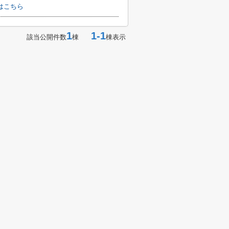
はこちら
1
1-1
該当公開件数
棟
棟表示