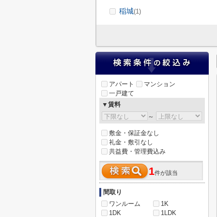
稲城
(1)
アパート
マンション
一戸建て
▼賃料
～
敷金・保証金なし
礼金・敷引なし
共益費・管理費込み
1
件が該当
間取り
ワンルーム
1K
1DK
1LDK