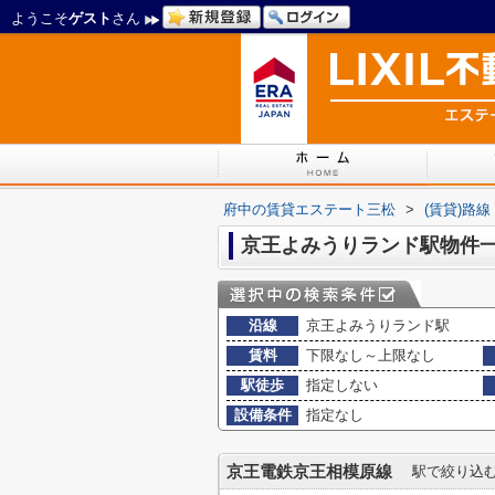
ようこそ
ゲスト
さん
府中の賃貸エステート三松
>
(賃貸)路
京王よみうりランド駅物件
沿線
京王よみうりランド駅
賃料
下限なし～上限なし
駅徒歩
指定しない
設備条件
指定なし
京王電鉄京王相模原線
駅で絞り込