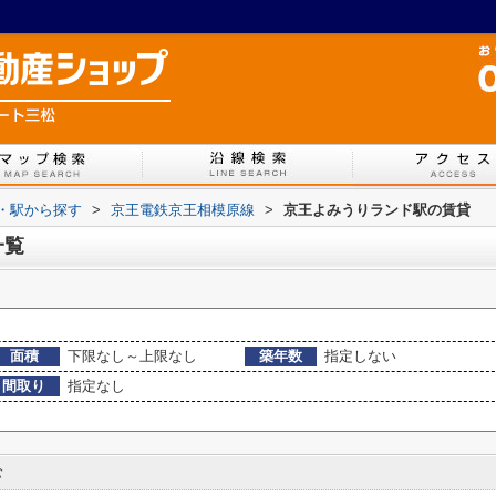
線・駅から探す
>
京王電鉄京王相模原線
>
京王よみうりランド駅の賃貸
一覧
面積
下限なし～上限なし
築年数
指定しない
間取り
指定なし
む