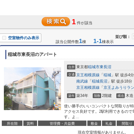
1
件が該当
並び順：
空室物件のみ表示
1
1-1
該当公開件数
棟
棟表示
稲城市東長沼のアパート
東京都
稲城市
東長沼
住所
交通
京王相模原線
「
稲城
」駅 徒歩4分
南武線
「
稲城長沼
」駅 徒歩18分
京王相模原線
「
京王よみうりラ
築34年
2階建
木造
築年
階数
構造
使い勝手のいいコンパクトな間取りが特
アクセス良好です。2駅利用できるので
す。よ...
所在階
賃料
管理費・共益費
敷金
礼金
間取り
現在空室情報がありません。