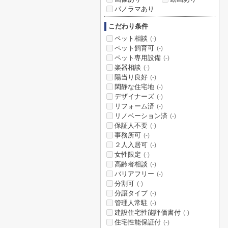
パノラマあり
こだわり条件
ペット相談
(-)
ペット飼育可
(-)
ペット専用設備
(-)
楽器相談
(-)
陽当り良好
(-)
閑静な住宅地
(-)
デザイナーズ
(-)
リフォーム済
(-)
リノベーション済
(-)
保証人不要
(-)
事務所可
(-)
２人入居可
(-)
女性限定
(-)
高齢者相談
(-)
バリアフリー
(-)
分割可
(-)
分譲タイプ
(-)
管理人常駐
(-)
建設住宅性能評価書付
(-)
住宅性能保証付
(-)