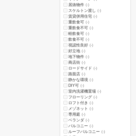
居抜物件
(-)
スケルトン渡し
(-)
賃貸併用住宅
(-)
重飲食可
(-)
重飲食不可
(-)
軽飲食可
(-)
飲食不可
(-)
視認性良好
(-)
好立地
(-)
地下物件
(-)
商店街
(-)
ロードサイド
(-)
路面店
(-)
静かな環境
(-)
DIY可
(-)
室内洗濯機置場
(-)
フローリング
(-)
ロフト付き
(-)
メゾネット
(-)
専用庭
(-)
ベランダ
(-)
バルコニー
(-)
ルーフバルコニー
(-)