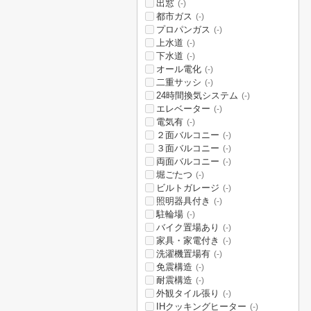
出窓
(-)
都市ガス
(-)
プロパンガス
(-)
上水道
(-)
下水道
(-)
オール電化
(-)
二重サッシ
(-)
24時間換気システム
(-)
エレベーター
(-)
電気有
(-)
２面バルコニー
(-)
３面バルコニー
(-)
両面バルコニー
(-)
堀ごたつ
(-)
ビルトガレージ
(-)
照明器具付き
(-)
駐輪場
(-)
バイク置場あり
(-)
家具・家電付き
(-)
洗濯機置場有
(-)
免震構造
(-)
耐震構造
(-)
外観タイル張り
(-)
IHクッキングヒーター
(-)