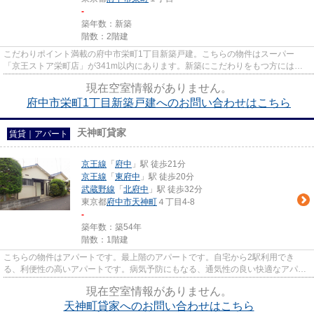
-
築年数：新築
階数：2階建
こだわりポイント満載の府中市栄町1丁目新築戸建。こちらの物件はスーパー
「京王ストア栄町店」が341m以内にあります。新築にこだわりをもつ方には、
こちらの新築物件はいかがでしょう...
現在空室情報がありません。
府中市栄町1丁目新築戸建へのお問い合わせはこちら
天神町貸家
賃貸｜アパート
京王線
「
府中
」駅 徒歩21分
京王線
「
東府中
」駅 徒歩20分
武蔵野線
「
北府中
」駅 徒歩32分
東京都
府中市
天神町
４丁目4-8
-
築年数：築54年
階数：1階建
こちらの物件はアパートです。最上階のアパートです。自宅から2駅利用でき
る、利便性の高いアパートです。病気予防にもなる、通気性の良い快適なアパー
トです。駅から近い物件をお求め...
現在空室情報がありません。
天神町貸家へのお問い合わせはこちら