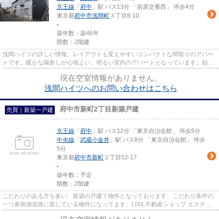
京王線
「
府中
」駅 バス13分 「前原交番西」 停歩4分
東京都
府中市
浅間町
３丁目8-10
-
築年数：築46年
階数：2階建
浅間ハイツの詳しい情報。レイアウトも変えやすいコンパクトな間取りのアパー
トです。暖かな陽射しが心地よい、明るい室内のアパートとなっています。始発
駅が近く、乗車中座席に座り...
現在空室情報がありません。
浅間ハイツへのお問い合わせはこちら
府中市新町2丁目新築戸建
売買｜新築一戸建
京王線
「
府中
」駅 バス12分 「東京自治会館」 停歩5分
中央線
「
武蔵小金井
」駅 バス8分 「東京自治会館」 停歩
5分
東京都
府中市
新町
２丁目52-17
-
築年数：予定
階数：2階建
こだわりのある方も多い、新築の戸建て物件となっております。こだわり条件の
一つ東南側道路に面している物件になってます。LIXIL不動産ショップ エステー
ト三松は、一戸建て情報を府...