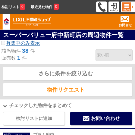
0
0
検討リスト
最近見た物件
お問合せ
スーパーバリュー府中新町店の周辺物件一覧
募集中のみ表示
38
該当物件
件
1
販売数
件
さらに条件を絞り込む
物件リクエスト
チェックした物件をまとめて
検討リストに追加
お問い合わせ
プラム府中