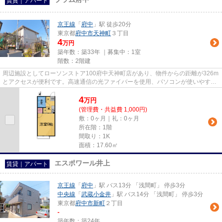
賃貸｜アパート
京王線
「
府中
」駅 徒歩20分
東京都
府中市
天神町
３丁目
4
万円
築年数：築33年 ｜募集中：
1室
階数：2階建
周辺施設としてローソンストア100府中天神町店があり、物件からの距離が326m
とアクセスが便利です。高速通信の光ファイバーを使用、パソコンが使いやすい
です。家から出ていただくと、...
4
万
円
(管理費・共益費 1,000円)
敷：0ヶ月｜礼：0ヶ月
所在階：1階
間取り：1K
面積：17.60㎡
エスポワール井上
賃貸｜アパート
京王線
「
府中
」駅 バス13分 「浅間町」 停歩3分
中央線
「
武蔵小金井
」駅 バス14分 「浅間町」 停歩3分
東京都
府中市
新町
２丁目
-
築年数：築24年