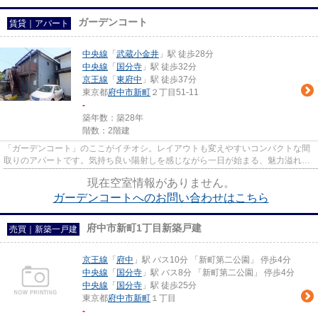
ガーデンコート
賃貸｜アパート
中央線
「
武蔵小金井
」駅 徒歩28分
中央線
「
国分寺
」駅 徒歩32分
京王線
「
東府中
」駅 徒歩37分
東京都
府中市
新町
２丁目51-11
-
築年数：築28年
階数：2階建
「ガーデンコート」のここがイチオシ。レイアウトも変えやすいコンパクトな間
取りのアパートです。気持ち良い陽射しを感じながら一日が始まる、魅力溢れる
物件です。外観タイル張りは...
現在空室情報がありません。
ガーデンコートへのお問い合わせはこちら
府中市新町1丁目新築戸建
売買｜新築一戸建
京王線
「
府中
」駅 バス10分 「新町第二公園」 停歩4分
中央線
「
国分寺
」駅 バス8分 「新町第二公園」 停歩4分
中央線
「
国分寺
」駅 徒歩25分
東京都
府中市
新町
１丁目
-