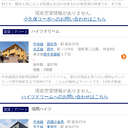
利です。騒音も気にならず快適な生活が出来るのが角部屋の特徴です。木で造ら
れた物件には安心感があり、...
現在空室情報がありません。
小久保コーポへのお問い合わせはこちら
ハイツドリーム
賃貸｜アパート
中央線
「
国分寺
」駅 徒歩22分
京王線
「
府中
」駅 バス6分 「新町第二公園」 停歩8分
東京都
府中市
新町
１丁目
-
築年数：築37年
階数：2階建
中央線国分寺駅周辺物件：ハイツドリーム。薬や日用品を買うのに便利なサンド
ラッグ府中新町店まで458mです。こちらの物件はアパートです。LIXIL不動産シ
ョップ エステート三松には、...
現在空室情報がありません。
ハイツドリームへのお問い合わせはこちら
浅間ハイツ
賃貸｜アパート
中央線
「
武蔵小金井
」駅 徒歩21分
京王線
「
東府中
」駅 徒歩27分