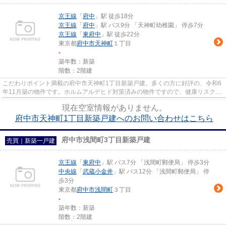
京王線
「
府中
」駅 徒歩18分
京王線
「
府中
」駅 バス9分 「天神町幼稚園」 停歩7分
京王線
「
東府中
」駅 徒歩22分
東京都
府中市
天神町
１丁目
-
築年数：新築
階数：2階建
こだわりポイント満載の府中市天神町1丁目新築戸建。多くの方に好評の、令和6
年11月築の物件です。ホルムアルデヒド対策済みの物件ですので、健康リスクが
少ないです。コチラの物件は...
現在空室情報がありません。
府中市天神町1丁目新築戸建へのお問い合わせはこちら
府中市浅間町3丁目新築戸建
売買｜新築一戸建
京王線
「
東府中
」駅 バス7分 「浅間町郵便局」 停歩3分
中央線
「
武蔵小金井
」駅 バス12分 「浅間町郵便局」 停
歩3分
東京都
府中市
浅間町
３丁目
-
築年数：新築
階数：2階建