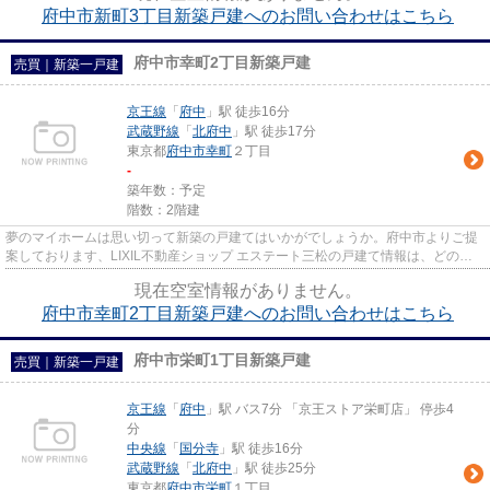
府中市新町3丁目新築戸建へのお問い合わせはこちら
府中市幸町2丁目新築戸建
売買｜新築一戸建
京王線
「
府中
」駅 徒歩16分
武蔵野線
「
北府中
」駅 徒歩17分
東京都
府中市
幸町
２丁目
-
築年数：予定
階数：2階建
夢のマイホームは思い切って新築の戸建てはいかがでしょうか。府中市よりご提
案しております、LIXIL不動産ショップ エステート三松の戸建て情報は、どの物
件もお勧めですよ。info@mima...
現在空室情報がありません。
府中市幸町2丁目新築戸建へのお問い合わせはこちら
府中市栄町1丁目新築戸建
売買｜新築一戸建
京王線
「
府中
」駅 バス7分 「京王ストア栄町店」 停歩4
分
中央線
「
国分寺
」駅 徒歩16分
武蔵野線
「
北府中
」駅 徒歩25分
東京都
府中市
栄町
１丁目