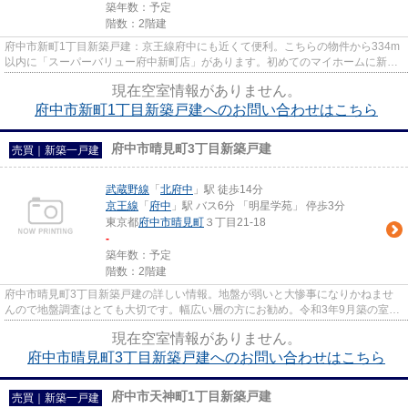
築年数：予定
階数：2階建
府中市新町1丁目新築戸建：京王線府中にも近くて便利。こちらの物件から334m
以内に「スーパーバリュー府中新町店」があります。初めてのマイホームに新築
戸建てはいかがでしょうか。物...
現在空室情報がありません。
府中市新町1丁目新築戸建へのお問い合わせはこちら
府中市晴見町3丁目新築戸建
売買｜新築一戸建
武蔵野線
「
北府中
」駅 徒歩14分
京王線
「
府中
」駅 バス6分 「明星学苑」 停歩3分
東京都
府中市
晴見町
３丁目21-18
-
築年数：予定
階数：2階建
府中市晴見町3丁目新築戸建の詳しい情報。地盤が弱いと大惨事になりかねませ
んので地盤調査はとても大切です。幅広い層の方にお勧め。令和3年9月築の室内
も広々とした物件で来客応対に...
現在空室情報がありません。
府中市晴見町3丁目新築戸建へのお問い合わせはこちら
府中市天神町1丁目新築戸建
売買｜新築一戸建