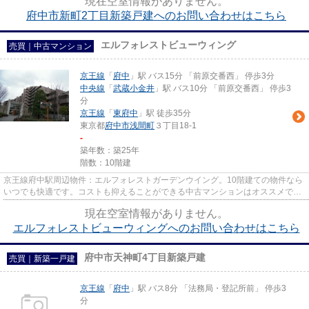
現在空室情報がありません。
府中市新町2丁目新築戸建へのお問い合わせはこちら
エルフォレストビューウィング
売買｜中古マンション
京王線
「
府中
」駅 バス15分 「前原交番西」 停歩3分
中央線
「
武蔵小金井
」駅 バス10分 「前原交番西」 停歩3
分
京王線
「
東府中
」駅 徒歩35分
東京都
府中市
浅間町
３丁目18-1
-
築年数：築25年
階数：10階建
京王線府中駅周辺物件：エルフォレストガーデンウイング。10階建ての物件なら
いつでも快適です。コストも抑えることができる中古マンションはオススメで
す。府中市での物件探しでお困...
現在空室情報がありません。
エルフォレストビューウィングへのお問い合わせはこちら
府中市天神町4丁目新築戸建
売買｜新築一戸建
京王線
「
府中
」駅 バス8分 「法務局・登記所前」 停歩3
分