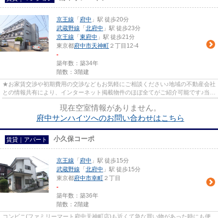
京王線
「
府中
」駅 徒歩20分
武蔵野線
「
北府中
」駅 徒歩23分
京王線
「
東府中
」駅 徒歩21分
東京都
府中市
天神町
２丁目12-4
-
築年数：築34年
階数：3階建
★お家賃交渉や初期費用の交渉などもお気軽にご相談ください♪地域の不動産会社
との情報共有により、インターネット掲載物件のほぼ全てがご紹介可能です♪当店
は京王線府中駅徒歩３０秒☆...
現在空室情報がありません。
府中サンハイツへのお問い合わせはこちら
小久保コーポ
賃貸｜アパート
京王線
「
府中
」駅 徒歩15分
武蔵野線
「
北府中
」駅 徒歩15分
東京都
府中市
幸町
２丁目
-
築年数：築36年
階数：2階建
コンビニ(ファミリーマート府中天神町店)も近くて急な買い物があった時にも便