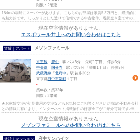
階数：2階建
184mの場所にスーパーがあります。こちらのお部屋は家賃5.3万円と、経済的に
も魅力的です。しっかりとした造りで信頼できる中古物件。現状空き室ですの
で、即内見も可能。新しいお住ま...
現在空室情報がありません。
エスポワール井上へのお問い合わせはこちら
メゾンファミール
賃貸｜アパート
京王線
「
府中
」駅 バス8分 「栄町1丁目」 停歩3分
中央線
「
国分寺
」駅 バス8分 「栄町1丁目」 停歩3分
武蔵野線
「
北府中
」駅 徒歩20分
東京都
府中市
新町
１丁目
-
築年数：築32年
階数：2階建
★お家賃交渉や初期費用の交渉などもお気軽にご相談ください♪地域の不動産会社
との情報共有により、インターネット掲載物件のほぼ全てがご紹介可能です♪当店
は京王線府中駅徒歩３０秒☆...
現在空室情報がありません。
メゾンファミールへのお問い合わせはこちら
府中サンハイツ
賃貸｜マンション