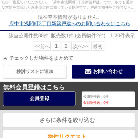
ぜひ一度見ていただきたい、「府中市浅間町3丁目新築戸建」です。冬でも暖か
な空間を実現した東南側道路に面している物件です。戸建て物件をご検討なら、
コチラの新築の物件をご覧くだ...
現在空室情報がありません。
府中市浅間町3丁目新築戸建へのお問い合わせはこちら
該当公開件数
38
件 販売数
1
件 (会員物件
2
件)
1-20
件表示
1
2
<<前へ
次へ>>
最初
チェックした物件をまとめて
検討リストに追加
お問い合わせ
無料会員登録はこちら
公開物件数：
0
件
会員登録
会員物件数：
0
件
さらに条件を絞り込む
物件リクエスト