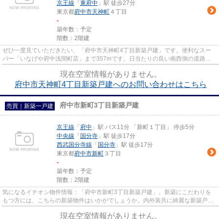
京王線
「
東府中
」駅 徒歩27分
東京都
府中市
天神町
４丁目
-
築年数：予定
階数：2階建
ぜひ一度見ていただきたい、「府中市天神町4丁目新築戸建」です。便利なスー
パー「いなげや府中浅間町店」まで357mです。日当たりの良い南西側の道路に
面している物件です。戸建て物件...
現在空室情報がありません。
府中市天神町4丁目新築戸建へのお問い合わせはこちら
府中市新町3丁目新築戸建
売買｜新築一戸建
京王線
「
府中
」駅 バス11分 「新町１丁目」 停歩5分
中央線
「
国分寺
」駅 徒歩17分
西武国分寺線
「
国分寺
」駅 徒歩17分
東京都
府中市
新町
３丁目
-
築年数：予定
階数：2階建
気になるイチオシ物件情報：「府中市新町3丁目新築戸建」。新築にこだわりを
もつ方には、こちらの新築物件はいかがでしょうか。内外装共に綺麗な新築戸建
ての物件はいかがでしょうか。...
現在空室情報がありません。