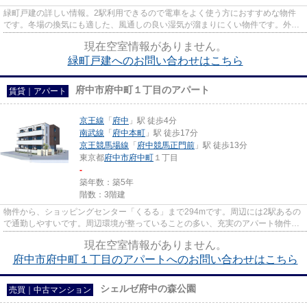
緑町戸建の詳しい情報。2駅利用できるので電車をよく使う方におすすめな物件
です。冬場の換気にも適した、風通しの良い湿気が溜まりにくい物件です。外観
もきれいなニーズの高い一戸建...
現在空室情報がありません。
緑町戸建へのお問い合わせはこちら
府中市府中町１丁目のアパート
賃貸｜アパート
京王線
「
府中
」駅 徒歩4分
南武線
「
府中本町
」駅 徒歩17分
京王競馬場線
「
府中競馬正門前
」駅 徒歩13分
東京都
府中市
府中町
１丁目
-
築年数：築5年
階数：3階建
物件から、ショッピングセンター「くるる」まで294mです。周辺には2駅あるの
で通勤しやすいです。周辺環境が整っていることの多い、充実のアパート物件。
駅まで徒歩4分の位置に立地す...
現在空室情報がありません。
府中市府中町１丁目のアパートへのお問い合わせはこちら
シェルゼ府中の森公園
売買｜中古マンション