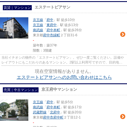
エステートピアサン
賃貸｜マンション
京王線
「
府中
」駅 徒歩10分
京王線
「
東府中
」駅 徒歩13分
南武線
「
府中本町
」駅 徒歩26分
東京都
府中市
緑町
２丁目31-6
-
築年数：築37年
階数：3階建
当社イチオシの物件の「エステートピアサン」。ぜひ一度ご覧ください。設備や
レイアウトにもこだわりのあるマンション。2駅以上利用可ですので、目的地別
に路線を選べますね。日常で不...
現在空室情報がありません。
エステートピアサンへのお問い合わせはこちら
京王府中マンション
売買｜中古マンション
京王線
「
府中
」駅 徒歩5分
南武線
「
府中本町
」駅 徒歩17分
武蔵野線
「
北府中
」駅 徒歩20分
東京都
府中市
府中町
２丁目12-1
-