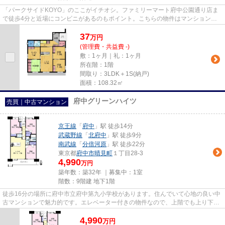
「パークサイドKOYO」のここがイチオシ。ファミリーマート府中公園通り店ま
で徒歩4分と近場にコンビニがあるのもポイント。こちらの物件はマンションで
す。しっかりとした造りが自慢の...
37
万
円
(管理費・共益費 -)
敷：1ヶ月｜礼：1ヶ月
所在階：1階
間取り：3LDK＋1S(納戸)
面積：108.32㎡
府中グリーンハイツ
売買｜中古マンション
京王線
「
府中
」駅 徒歩14分
武蔵野線
「
北府中
」駅 徒歩9分
南武線
「
分倍河原
」駅 徒歩22分
東京都
府中市
晴見町
１丁目28-3
4,990
万円
築年数：築32年 ｜募集中：
1室
階数：9階建 地下1階
徒歩16分の場所に府中市立府中第九小学校があります。住んでいて心地の良い中
古マンションで魅力的です。エレベーター付きの物件なので、上階でも上り下り
が楽です。駅まで徒歩14分で...
4,990
万
円