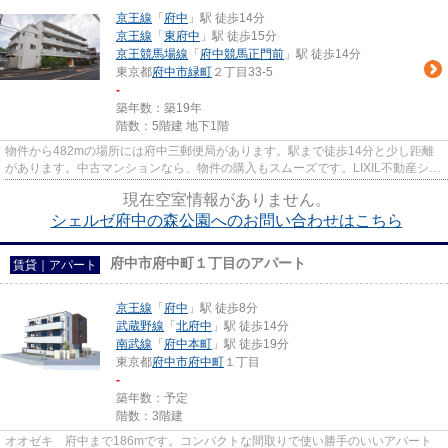
京王線
「
府中
」駅 徒歩14分
京王線
「
東府中
」駅 徒歩15分
京王競馬場線
「
府中競馬正門前
」駅 徒歩14分
東京都
府中市
緑町
２丁目33-5
-
築年数：築19年
階数：5階建 地下1階
物件から482mの場所には府中三郵便局があります。駅まで徒歩14分と少し距離
があります。中古マンションなら、物件の購入もスムーズです。LIXIL不動産ショ
ップ エステート三松がご紹介...
現在空室情報がありません。
シェルゼ府中の森公園へのお問い合わせはこちら
府中市府中町１丁目のアパート
賃貸｜アパート
京王線
「
府中
」駅 徒歩8分
武蔵野線
「
北府中
」駅 徒歩14分
南武線
「
府中本町
」駅 徒歩19分
東京都
府中市
府中町
１丁目
-
築年数：予定
階数：3階建
オオゼキ 府中まで186mです。コンパクトな間取りで使い勝手のいいアパート