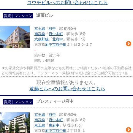
コウチビルへのお問い合わせはこちら
遠藤ビル
賃貸｜マンション
京王線
「
府中
」駅 徒歩5分
南武線
「
府中本町
」駅 徒歩18分
武蔵野線
「
北府中
」駅 徒歩17分
東京都
府中市
府中町
２丁目２０-１７
-
築年数：築55年
階数：4階建
★お家賃交渉や初期費用の交渉などもお気軽にご相談ください♪地域の不動産会社
との情報共有により、インターネット掲載物件のほぼ全てがご紹介可能です♪当店
は京王線府中駅徒歩３０秒☆...
現在空室情報がありません。
遠藤ビルへのお問い合わせはこちら
プレスティージ府中
賃貸｜マンション
京王線
「
府中
」駅 徒歩3分
南武線
「
府中本町
」駅 徒歩16分
京王線
「
東府中
」駅 徒歩16分
東京都
府中市
府中町
２丁目９-１