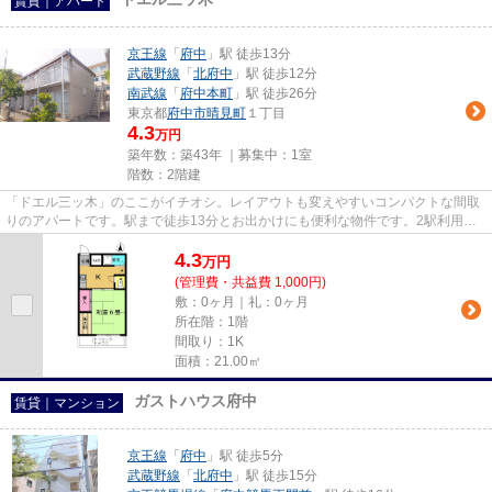
賃貸｜アパート
京王線
「
府中
」駅 徒歩13分
武蔵野線
「
北府中
」駅 徒歩12分
南武線
「
府中本町
」駅 徒歩26分
東京都
府中市
晴見町
１丁目
4.3
万円
築年数：築43年 ｜募集中：
1室
階数：2階建
「ドエル三ッ木」のここがイチオシ。レイアウトも変えやすいコンパクトな間取
りのアパートです。駅まで徒歩13分とお出かけにも便利な物件です。2駅利用可
能な物件なので、用途や行き先...
4.3
万
円
(管理費・共益費 1,000円)
敷：0ヶ月｜礼：0ヶ月
所在階：1階
間取り：1K
面積：21.00㎡
ガストハウス府中
賃貸｜マンション
京王線
「
府中
」駅 徒歩5分
武蔵野線
「
北府中
」駅 徒歩15分