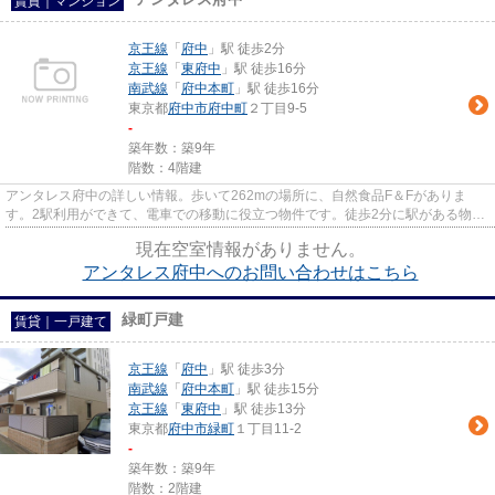
賃貸｜マンション
京王線
「
府中
」駅 徒歩2分
京王線
「
東府中
」駅 徒歩16分
南武線
「
府中本町
」駅 徒歩16分
東京都
府中市
府中町
２丁目9-5
-
築年数：築9年
階数：4階建
アンタレス府中の詳しい情報。歩いて262mの場所に、自然食品F＆Fがありま
す。2駅利用ができて、電車での移動に役立つ物件です。徒歩2分に駅がある物件
です。LIXIL不動産ショップ エス...
現在空室情報がありません。
アンタレス府中へのお問い合わせはこちら
緑町戸建
賃貸｜一戸建て
京王線
「
府中
」駅 徒歩3分
南武線
「
府中本町
」駅 徒歩15分
京王線
「
東府中
」駅 徒歩13分
東京都
府中市
緑町
１丁目11-2
-
築年数：築9年
階数：2階建