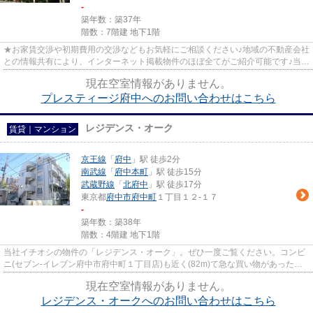
-
築年数：築37年
階数：7階建 地下1階
★お家賃交渉や初期費用の交渉などもお気軽にご相談ください♪地域の不動産会社
との情報共有により、インターネット掲載物件のほぼ全てがご紹介可能です♪当店
は京王線府中駅徒歩３０秒☆...
現在空室情報がありません。
プレスティージ府中へのお問い合わせはこちら
レジデンス・オーク
賃貸｜マンション
京王線
「
府中
」駅 徒歩2分
南武線
「
府中本町
」駅 徒歩15分
武蔵野線
「
北府中
」駅 徒歩17分
東京都
府中市
府中町
１丁目１２-１７
-
築年数：築38年
階数：4階建 地下1階
当社イチオシの物件の「レジデンス・オーク」。ぜひ一度ご覧ください。コンビ
ニ(セブン-イレブン府中市府中町１丁目店)も近く(82m)て急な買い物があった時
にも便利です。2駅利用できる...
現在空室情報がありません。
レジデンス・オークへのお問い合わせはこちら