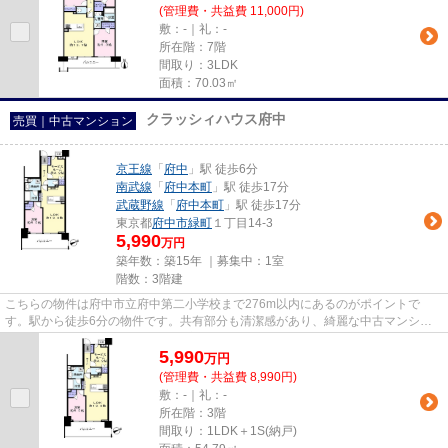
(管理費・共益費 11,000円)
敷：-｜礼：-
所在階：7階
間取り：3LDK
面積：70.03㎡
クラッシィハウス府中
売買｜中古マンション
京王線
「
府中
」駅 徒歩6分
南武線
「
府中本町
」駅 徒歩17分
武蔵野線
「
府中本町
」駅 徒歩17分
東京都
府中市
緑町
１丁目14-3
5,990
万円
築年数：築15年 ｜募集中：
1室
階数：3階建
こちらの物件は府中市立府中第二小学校まで276m以内にあるのがポイントで
す。駅から徒歩6分の物件です。共有部分も清潔感があり、綺麗な中古マンショ
ンです。不動産を購入するなら、府...
5,990
万
円
(管理費・共益費 8,990円)
敷：-｜礼：-
所在階：3階
間取り：1LDK＋1S(納戸)