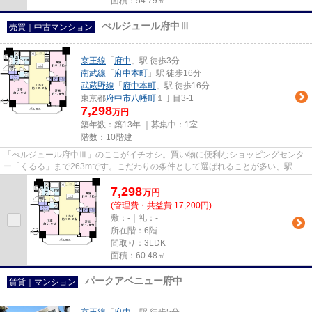
面積：54.79㎡
べルジュール府中Ⅲ
売買｜中古マンション
京王線
「
府中
」駅 徒歩3分
南武線
「
府中本町
」駅 徒歩16分
武蔵野線
「
府中本町
」駅 徒歩16分
東京都
府中市
八幡町
１丁目3-1
7,298
万円
築年数：築13年 ｜募集中：
1室
階数：10階建
「べルジュール府中Ⅲ」のここがイチオシ。買い物に便利なショッピングセンタ
ー「くるる」まで263mです。こだわりの条件として選ばれることが多い、駅徒
歩3分の駅近物件です。こちらは...
7,298
万
円
(管理費・共益費 17,200円)
敷：-｜礼：-
所在階：6階
間取り：3LDK
面積：60.48㎡
パークアベニュー府中
賃貸｜マンション