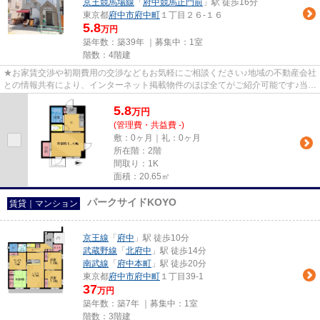
京王競馬場線
「
府中競馬正門前
」駅 徒歩16分
東京都
府中市
府中町
１丁目２６-１６
5.8
万円
築年数：築39年 ｜募集中：
1室
階数：4階建
★お家賃交渉や初期費用の交渉などもお気軽にご相談ください♪地域の不動産会社
との情報共有により、インターネット掲載物件のほぼ全てがご紹介可能です♪当店
は京王線府中駅徒歩３０秒☆...
5.8
万
円
(管理費・共益費 -)
敷：0ヶ月｜礼：0ヶ月
所在階：2階
間取り：1K
面積：20.65㎡
パークサイドKOYO
賃貸｜マンション
京王線
「
府中
」駅 徒歩10分
武蔵野線
「
北府中
」駅 徒歩14分
南武線
「
府中本町
」駅 徒歩20分
東京都
府中市
府中町
１丁目39-1
37
万円
築年数：築7年 ｜募集中：
1室
階数：3階建