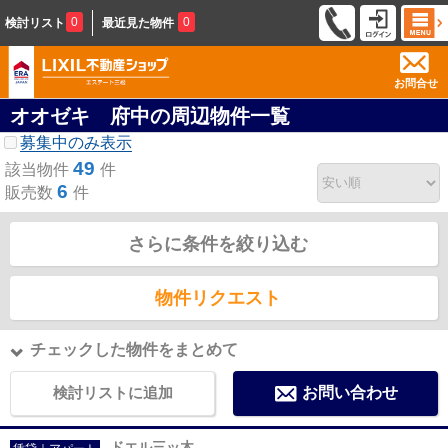
0
0
検討リスト
最近見た物件
お問合せ
オオゼキ 府中の周辺物件一覧
募集中のみ表示
49
該当物件
件
6
販売数
件
さらに条件を絞り込む
物件リクエスト
チェックした物件をまとめて
検討リストに追加
お問い合わせ
ドエル三ッ木