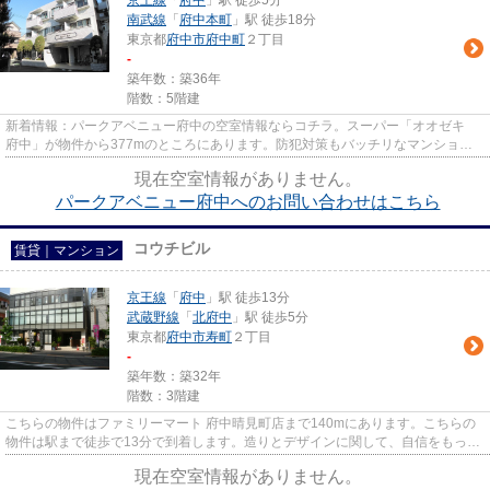
京王線
「
府中
」駅 徒歩5分
南武線
「
府中本町
」駅 徒歩18分
東京都
府中市
府中町
２丁目
-
築年数：築36年
階数：5階建
新着情報：パークアベニュー府中の空室情報ならコチラ。スーパー「オオゼキ
府中」が物件から377mのところにあります。防犯対策もバッチリなマンション
タイプの物件です。徒歩5分で駅...
現在空室情報がありません。
パークアベニュー府中へのお問い合わせはこちら
コウチビル
賃貸｜マンション
京王線
「
府中
」駅 徒歩13分
武蔵野線
「
北府中
」駅 徒歩5分
東京都
府中市
寿町
２丁目
-
築年数：築32年
階数：3階建
こちらの物件はファミリーマート 府中晴見町店まで140mにあります。こちらの
物件は駅まで徒歩で13分で到着します。造りとデザインに関して、自信をもって
情報を提供できるマンションで...
現在空室情報がありません。