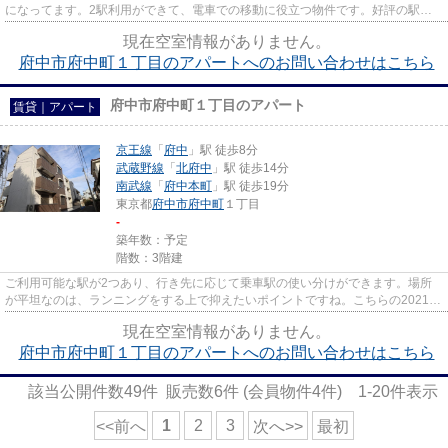
になってます。2駅利用ができて、電車での移動に役立つ物件です。好評の駅近
物件となっており、駅より徒歩8...
現在空室情報がありません。
府中市府中町１丁目のアパートへのお問い合わせはこちら
府中市府中町１丁目のアパート
賃貸｜アパート
京王線
「
府中
」駅 徒歩8分
武蔵野線
「
北府中
」駅 徒歩14分
南武線
「
府中本町
」駅 徒歩19分
東京都
府中市
府中町
１丁目
-
築年数：予定
階数：3階建
ご利用可能な駅が2つあり、行き先に応じて乗車駅の使い分けができます。場所
が平坦なのは、ランニングをする上で抑えたいポイントですね。こちらの2021年
築の物件は多くの方からご好評...
現在空室情報がありません。
府中市府中町１丁目のアパートへのお問い合わせはこちら
該当公開件数
49
件 販売数
6
件 (会員物件
4
件)
1-20
件表示
1
2
3
<<前へ
次へ>>
最初