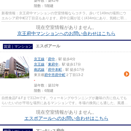
築年数：築42年
階数：5階建
新着情報：京王府中マンションの空室情報ならコチラ。歩いて149mの場所にウ
エルシア府中町2丁目店もあります。府中公園が近く(434m)にあり、気軽に羽を
伸ばしたい方にオススメの物件で...
現在空室情報がありません。
京王府中マンションへのお問い合わせはこちら
エスポアール
賃貸｜マンション
京王線
「
府中
」駅 徒歩4分
京王線
「
東府中
」駅 徒歩17分
南武線
「
府中本町
」駅 徒歩17分
東京都
府中市
府中町
２丁目13-2
-
築年数：築32年
階数：6階建
自然食品F＆Fまで312mです。ウォーキングやランニングが趣味の方に住んでも
らいたいのが平坦な場所にあるマンションです。冬場の換気にも適した、風通し
の良い湿気が溜まりにくいマン...
現在空室情報がありません。
エスポアールへのお問い合わせはこちら
アンタレス府中