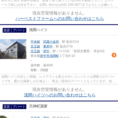
府中市に関する物件情報を、数多く取り扱っているLIXIL不動産ショップ エステ
ート三松にお任せ下さい。お問い合わせは042-335-0077までよろしくお願いしま
す
現在空室情報がありません。
ハーベストファームへのお問い合わせはこちら
浅間ハイツ
賃貸｜アパート
中央線
「
武蔵小金井
」駅 徒歩21分
京王線
「
東府中
」駅 徒歩27分
京王線
「
府中
」駅 バス13分 「前原交番西」 停歩4分
東京都
府中市
浅間町
３丁目8-10
-
築年数：築46年
階数：2階建
浅間ハイツの詳しい情報。レイアウトも変えやすいコンパクトな間取りのアパー
トです。暖かな陽射しが心地よい、明るい室内のアパートとなっています。始発
駅が近く、乗車中座席に座り...
現在空室情報がありません。
浅間ハイツへのお問い合わせはこちら
天神町貸家
賃貸｜アパート