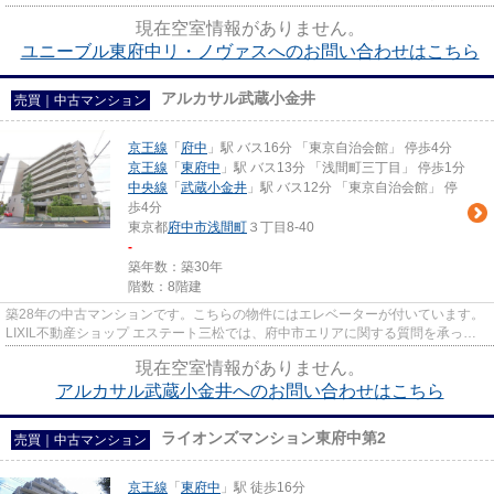
綺麗な室内と魅力的な住環境の...
現在空室情報がありません。
ユニーブル東府中リ・ノヴァスへのお問い合わせはこちら
アルカサル武蔵小金井
売買｜中古マンション
京王線
「
府中
」駅 バス16分 「東京自治会館」 停歩4分
京王線
「
東府中
」駅 バス13分 「浅間町三丁目」 停歩1分
中央線
「
武蔵小金井
」駅 バス12分 「東京自治会館」 停
歩4分
東京都
府中市
浅間町
３丁目8-40
-
築年数：築30年
階数：8階建
築28年の中古マンションです。こちらの物件にはエレベーターが付いています。
LIXIL不動産ショップ エステート三松では、府中市エリアに関する質問を承って
おります。042-335-0077にお...
現在空室情報がありません。
アルカサル武蔵小金井へのお問い合わせはこちら
ライオンズマンション東府中第2
売買｜中古マンション
京王線
「
東府中
」駅 徒歩16分