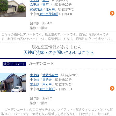
京王線
「
府中
」駅 徒歩21分
京王線
「
東府中
」駅 徒歩20分
武蔵野線
「
北府中
」駅 徒歩32分
東京都
府中市
天神町
４丁目4-8
-
築年数：築54年
階数：1階建
こちらの物件はアパートです。最上階のアパートです。自宅から2駅利用でき
る、利便性の高いアパートです。病気予防にもなる、通気性の良い快適なアパー
トです。駅から近い物件をお求め...
現在空室情報がありません。
天神町貸家へのお問い合わせはこちら
ガーデンコート
賃貸｜アパート
中央線
「
武蔵小金井
」駅 徒歩28分
中央線
「
国分寺
」駅 徒歩32分
京王線
「
東府中
」駅 徒歩37分
東京都
府中市
新町
２丁目51-11
-
築年数：築28年
階数：2階建
「ガーデンコート」のここがイチオシ。レイアウトも変えやすいコンパクトな間
取りのアパートです。気持ち良い陽射しを感じながら一日が始まる、魅力溢れる