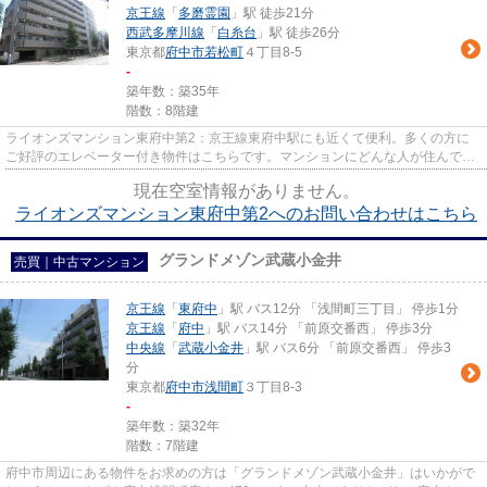
京王線
「
多磨霊園
」駅 徒歩21分
西武多摩川線
「
白糸台
」駅 徒歩26分
東京都
府中市
若松町
４丁目8-5
-
築年数：築35年
階数：8階建
ライオンズマンション東府中第2：京王線東府中駅にも近くて便利。多くの方に
ご好評のエレベーター付き物件はこちらです。マンションにどんな人が住んでい
るのかも中古マンションなら事...
現在空室情報がありません。
ライオンズマンション東府中第2へのお問い合わせはこちら
グランドメゾン武蔵小金井
売買｜中古マンション
京王線
「
東府中
」駅 バス12分 「浅間町三丁目」 停歩1分
京王線
「
府中
」駅 バス14分 「前原交番西」 停歩3分
中央線
「
武蔵小金井
」駅 バス6分 「前原交番西」 停歩3
分
東京都
府中市
浅間町
３丁目8-3
-
築年数：築32年
階数：7階建
府中市周辺にある物件をお求めの方は「グランドメゾン武蔵小金井」はいかがで