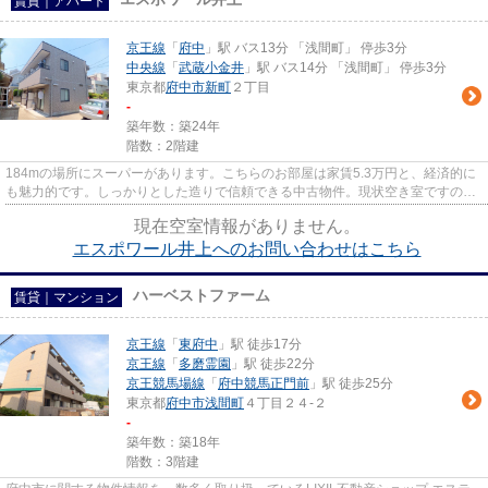
賃貸｜アパート
京王線
「
府中
」駅 バス13分 「浅間町」 停歩3分
中央線
「
武蔵小金井
」駅 バス14分 「浅間町」 停歩3分
東京都
府中市
新町
２丁目
-
築年数：築24年
階数：2階建
184mの場所にスーパーがあります。こちらのお部屋は家賃5.3万円と、経済的に
も魅力的です。しっかりとした造りで信頼できる中古物件。現状空き室ですの
で、即内見も可能。新しいお住ま...
現在空室情報がありません。
エスポワール井上へのお問い合わせはこちら
ハーベストファーム
賃貸｜マンション
京王線
「
東府中
」駅 徒歩17分
京王線
「
多磨霊園
」駅 徒歩22分
京王競馬場線
「
府中競馬正門前
」駅 徒歩25分
東京都
府中市
浅間町
４丁目２４-２
-
築年数：築18年
階数：3階建