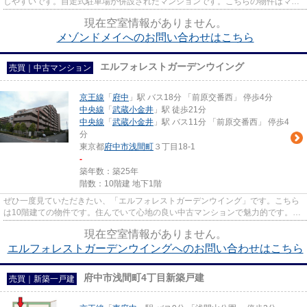
しやすいです。自走式駐車場が併設されたマンションです。こちらの物件はマン
ションです。LIXIL不動産ショ...
現在空室情報がありません。
メゾンドメイへのお問い合わせはこちら
エルフォレストガーデンウイング
売買｜中古マンション
京王線
「
府中
」駅 バス18分 「前原交番西」 停歩4分
中央線
「
武蔵小金井
」駅 徒歩21分
中央線
「
武蔵小金井
」駅 バス11分 「前原交番西」 停歩4
分
東京都
府中市
浅間町
３丁目18-1
-
築年数：築25年
階数：10階建 地下1階
ぜひ一度見ていただきたい、「エルフォレストガーデンウイング」です。こちら
は10階建ての物件です。住んでいて心地の良い中古マンションで魅力的です。京
王線府中周辺の物件探しなら...
現在空室情報がありません。
エルフォレストガーデンウイングへのお問い合わせはこちら
府中市浅間町4丁目新築戸建
売買｜新築一戸建