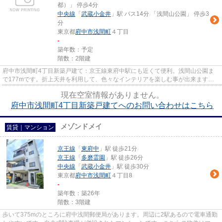
都）」 停歩4分
中央線
「
武蔵小金井
」駅 バス14分 「浅間山公園」 停歩3
分
東京都
府中市
浅間町
４丁目
-
築年数：予定
階数：2階建
府中市浅間町4丁目新築戸建て：京王線東府中駅にも近くて便利。浅間山公園ま
で177mです。折上天井を利用して、色々なインテリアを楽しむ事が出来ます。
お客様から高い評価をいただく南...
現在空室情報がありません。
府中市浅間町4丁目新築戸建てへのお問い合わせはこちら
メゾンドメイ
賃貸｜マンション
京王線
「
東府中
」駅 徒歩21分
京王線
「
多磨霊園
」駅 徒歩26分
中央線
「
武蔵小金井
」駅 徒歩30分
東京都
府中市
浅間町
４丁目8
-
築年数：築26年
階数：3階建
歩いて375mのところに府中浅間郵便局があります。周辺に2駅あるので電車通勤