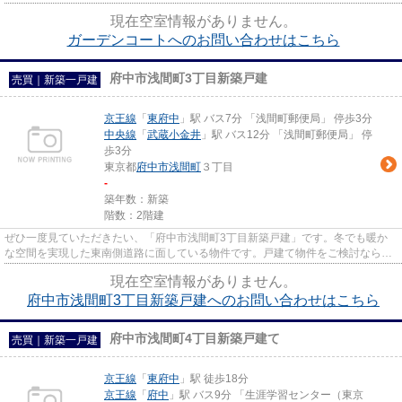
物件です。外観タイル張りは...
現在空室情報がありません。
ガーデンコートへのお問い合わせはこちら
府中市浅間町3丁目新築戸建
売買｜新築一戸建
京王線
「
東府中
」駅 バス7分 「浅間町郵便局」 停歩3分
中央線
「
武蔵小金井
」駅 バス12分 「浅間町郵便局」 停
歩3分
東京都
府中市
浅間町
３丁目
-
築年数：新築
階数：2階建
ぜひ一度見ていただきたい、「府中市浅間町3丁目新築戸建」です。冬でも暖か
な空間を実現した東南側道路に面している物件です。戸建て物件をご検討なら、
コチラの新築の物件をご覧くだ...
現在空室情報がありません。
府中市浅間町3丁目新築戸建へのお問い合わせはこちら
府中市浅間町4丁目新築戸建て
売買｜新築一戸建
京王線
「
東府中
」駅 徒歩18分
京王線
「
府中
」駅 バス9分 「生涯学習センター（東京