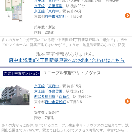
京王線
「
東府中
」駅 バス9分 「浅間山公園」 停歩2分
京王線
「
多磨霊園
」駅 徒歩29分
京王線
「
東府中
」駅 徒歩24分
東京都
府中市
浅間町
４丁目6-8
-
築年数：新築
階数：2階建
多くの方からご好評頂いている府中市浅間町4丁目新築戸建のご紹介です。初め
てのマイホームに新築戸建てはいかがでしょうか。地盤調査済みなので、防災面
での安心感が増します。ゆった...
現在空室情報がありません。
府中市浅間町4丁目新築戸建へのお問い合わせはこちら
ユニーブル東府中リ・ノヴァス
売買｜中古マンション
京王線
「
東府中
」駅 徒歩15分
京王線
「
多磨霊園
」駅 徒歩21分
西武多摩川線
「
白糸台
」駅 徒歩25分
東京都
府中市
若松町
４丁目8-6
-
築年数：築34年
階数：7階建
多くの方からご好評頂いているユニーブル東府中リ・ノヴァスのご紹介です。浅
間山公園まで377mです。駅までは徒歩15分でアクセス可能です。中古ながらも