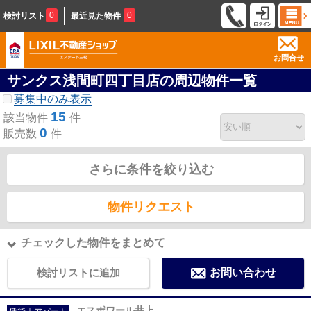
0
0
検討リスト
最近見た物件
お問合せ
サンクス浅間町四丁目店の周辺物件一覧
募集中のみ表示
15
該当物件
件
0
販売数
件
さらに条件を絞り込む
物件リクエスト
チェックした物件をまとめて
検討リストに追加
お問い合わせ
エスポワール井上