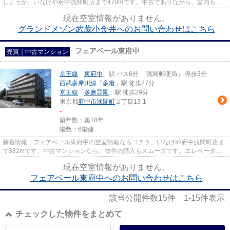
しょうか。いなげや府中浅間町店まで470mです。中古でありながら、室内もき
れいな一押しのマンションとな...
現在空室情報がありません。
グランドメゾン武蔵小金井へのお問い合わせはこちら
フェアベール東府中
売買｜中古マンション
京王線
「
東府中
」駅 バス6分 「浅間郵便局」 停歩3分
西武多摩川線
「
多磨
」駅 徒歩27分
京王線
「
多磨霊園
」駅 徒歩29分
東京都
府中市
浅間町
２丁目13-1
-
築年数：築18年
階数：6階建
新着情報：フェアベール東府中の空室情報ならコチラ。いなげや府中浅間町店ま
で382mです。中古マンションなら、物件の購入もスムーズです。エレベーター
付きの物件なので、重い荷物を...
現在空室情報がありません。
フェアベール東府中へのお問い合わせはこちら
該当公開件数
15
件
1-15
件表示
チェックした物件をまとめて