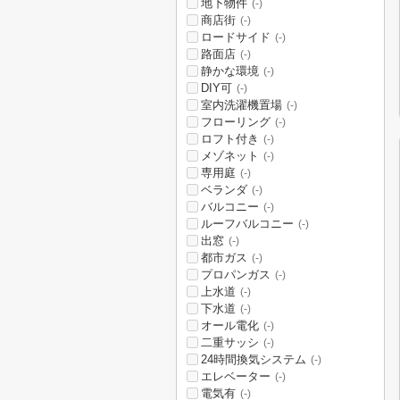
地下物件
(-)
商店街
(-)
ロードサイド
(-)
路面店
(-)
静かな環境
(-)
DIY可
(-)
室内洗濯機置場
(-)
フローリング
(-)
ロフト付き
(-)
メゾネット
(-)
専用庭
(-)
ベランダ
(-)
バルコニー
(-)
ルーフバルコニー
(-)
出窓
(-)
都市ガス
(-)
プロパンガス
(-)
上水道
(-)
下水道
(-)
オール電化
(-)
二重サッシ
(-)
24時間換気システム
(-)
エレベーター
(-)
電気有
(-)