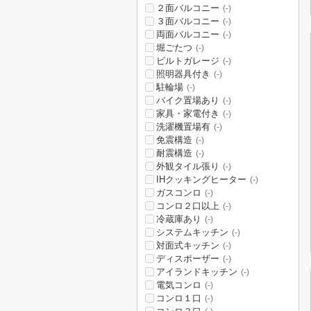
２面バルコニー
(-)
３面バルコニー
(-)
両面バルコニー
(-)
堀ごたつ
(-)
ビルトガレージ
(-)
照明器具付き
(-)
駐輪場
(-)
バイク置場あり
(-)
家具・家電付き
(-)
洗濯機置場有
(-)
免震構造
(-)
耐震構造
(-)
外観タイル張り
(-)
IHクッキングヒーター
(-)
ガスコンロ
(-)
コンロ２口以上
(-)
冷蔵庫あり
(-)
システムキッチン
(-)
対面式キッチン
(-)
ディスポーザー
(-)
アイランドキッチン
(-)
電気コンロ
(-)
コンロ１口
(-)