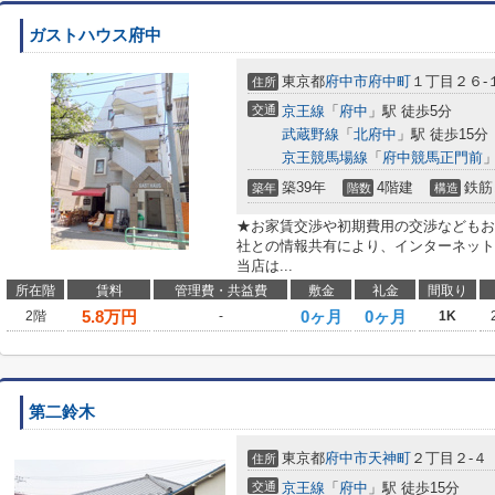
ガストハウス府中
東京都
府中市
府中町
１丁目２６-
住所
交通
京王線
「
府中
」駅 徒歩5分
武蔵野線
「
北府中
」駅 徒歩15分
京王競馬場線
「
府中競馬正門前
」
築39年
4階建
鉄筋
築年
階数
構造
★お家賃交渉や初期費用の交渉などもお
社との情報共有により、インターネット
当店は...
所在階
賃料
管理費・共益費
敷金
礼金
間取り
5.8
万円
0ヶ月
0ヶ月
2階
-
1K
第二鈴木
東京都
府中市
天神町
２丁目２-４
住所
交通
京王線
「
府中
」駅 徒歩15分