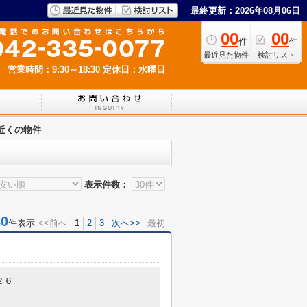
最終更新：2026年08月06日
00
00
件
件
最近見た物件
検討リスト
営業時間：9:30～18:30
定休日：水曜日
近くの物件
表示件数：
0
件表示
<<前へ
1
2
3
次へ>>
最初
２６