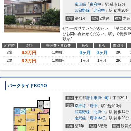
京王線
「
東府中
」駅 徒歩17分
武蔵野線
「
北府中
」駅 徒歩20分
築41年
2階建
木造
築年
階数
構造
ぜひ一度見ていただきたい、「第二鈴木
ひお問い合わせください。駅まで徒歩1
駅が2...
所在階
賃料
管理費・共益費
敷金
礼金
間取り
6.3
万円
0ヶ月
0ヶ月
2階
1,000円
2K
6.3
万円
2階
1,000円
1ヶ月
1ヶ月
2K
パークサイドKOYO
東京都
府中市
府中町
１丁目39-1
住所
交通
京王線
「
府中
」駅 徒歩10分
武蔵野線
「
北府中
」駅 徒歩14分
南武線
「
府中本町
」駅 徒歩20分
築7年
3階建
鉄骨
築年
階数
構造