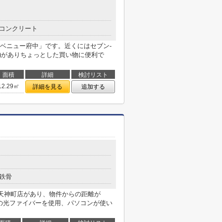
コンクリート
ベニュー府中」です。近くにはセブン-
分)がありちょっとした買い物に便利で
面積
詳細
検討リスト
12.29㎡
詳細を見る
追加する
鉄骨
中天神町店があり、物件からの距離が
信の光ファイバーを使用、パソコンが使い