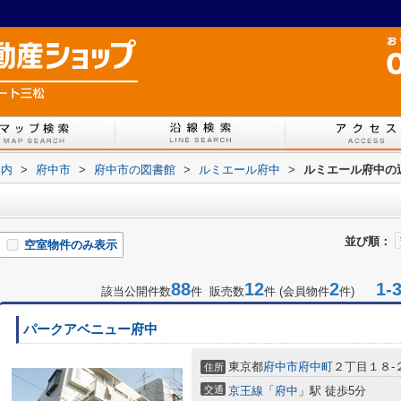
案内
>
府中市
>
府中市の図書館
>
ルミエール府中
>
ルミエール府中の
並び順：
空室物件のみ表示
88
12
2
1-3
該当公開件数
件 販売数
件 (会員物件
件)
パークアベニュー府中
東京都
府中市
府中町
２丁目１８-
住所
交通
京王線
「
府中
」駅 徒歩5分