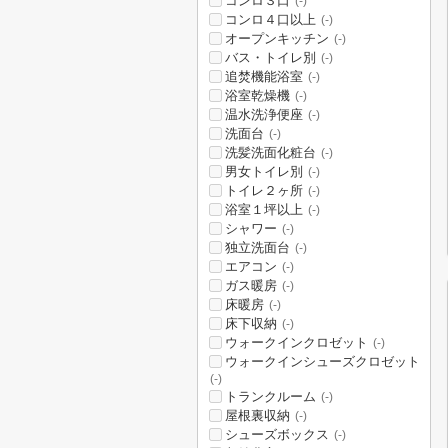
コンロ３口
(-)
コンロ４口以上
(-)
オープンキッチン
(-)
バス・トイレ別
(-)
追焚機能浴室
(-)
浴室乾燥機
(-)
温水洗浄便座
(-)
洗面台
(-)
洗髪洗面化粧台
(-)
男女トイレ別
(-)
トイレ２ヶ所
(-)
浴室１坪以上
(-)
シャワー
(-)
独立洗面台
(-)
エアコン
(-)
ガス暖房
(-)
床暖房
(-)
床下収納
(-)
ウォークインクロゼット
(-)
ウォークインシューズクロゼット
(-)
トランクルーム
(-)
屋根裏収納
(-)
シューズボックス
(-)