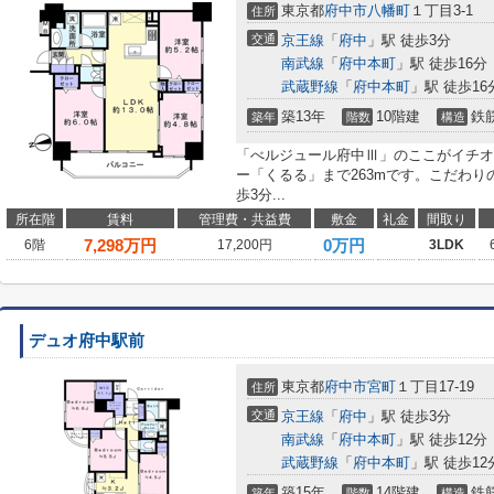
東京都
府中市
八幡町
１丁目3-1
住所
交通
京王線
「
府中
」駅 徒歩3分
南武線
「
府中本町
」駅 徒歩16分
武蔵野線
「
府中本町
」駅 徒歩16
築13年
10階建
鉄
築年
階数
構造
「べルジュール府中Ⅲ」のここがイチオ
ー「くるる」まで263mです。こだわ
歩3分...
所在階
賃料
管理費・共益費
敷金
礼金
間取り
7,298
万円
0万円
6階
17,200円
3LDK
デュオ府中駅前
東京都
府中市
宮町
１丁目17-19
住所
交通
京王線
「
府中
」駅 徒歩3分
南武線
「
府中本町
」駅 徒歩12分
武蔵野線
「
府中本町
」駅 徒歩12
築15年
14階建
鉄
築年
階数
構造