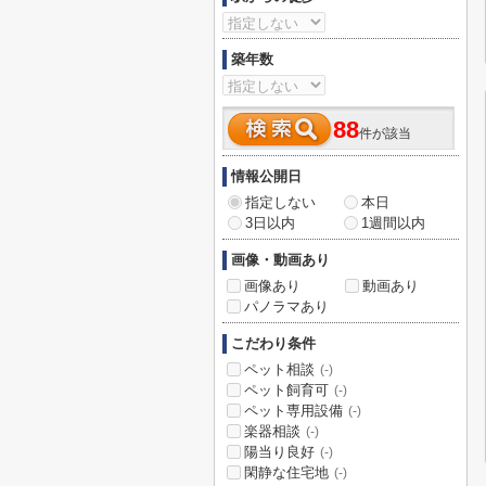
築年数
88
件が該当
情報公開日
指定しない
本日
3日以内
1週間以内
画像・動画あり
画像あり
動画あり
パノラマあり
こだわり条件
ペット相談
(-)
ペット飼育可
(-)
ペット専用設備
(-)
楽器相談
(-)
陽当り良好
(-)
閑静な住宅地
(-)