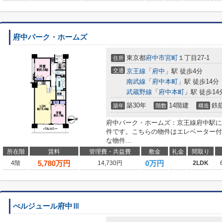
府中パーク・ホームズ
東京都
府中市
宮町
１丁目27-1
住所
交通
京王線
「
府中
」駅 徒歩4分
南武線
「
府中本町
」駅 徒歩14分
武蔵野線
「
府中本町
」駅 徒歩14
築30年
14階建
鉄
築年
階数
構造
府中パーク・ホームズ：京王線府中駅に
件です。こちらの物件はエレベーター付
な物件...
所在階
賃料
管理費・共益費
敷金
礼金
間取り
5,780
万円
0万円
4階
14,730円
2LDK
べルジュール府中Ⅲ