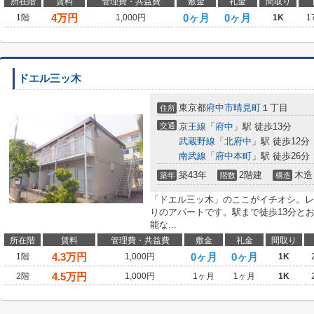
所在階
賃料
管理費・共益費
敷金
礼金
間取り
4
万円
0ヶ月
0ヶ月
1階
1,000円
1K
1
ドエル三ッ木
東京都
府中市
晴見町
１丁目
住所
交通
京王線
「
府中
」駅 徒歩13分
武蔵野線
「
北府中
」駅 徒歩12分
南武線
「
府中本町
」駅 徒歩26分
築43年
2階建
木造
築年
階数
構造
「ドエル三ッ木」のここがイチオシ。レ
りのアパートです。駅まで徒歩13分と
能な...
所在階
賃料
管理費・共益費
敷金
礼金
間取り
4.3
万円
0ヶ月
0ヶ月
1階
1,000円
1K
4.5
万円
2階
1,000円
1ヶ月
1ヶ月
1K