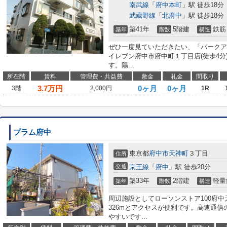
南武線
「
府中本町
」駅 徒歩18分
武蔵野線
「
北府中
」駅 徒歩18分
築41年
5階建
鉄筋
築年
階数
構造
ぜひ一度見ていただきたい、「パークア
イレブン府中市府中町１丁目店(徒歩4
す。陽...
所在階
賃料
管理費・共益費
敷金
礼金
間取り
3.7
万円
0ヶ月
0ヶ月
3階
2,000円
1R
プラム府中
東京都
府中市
天神町
３丁目
住所
交通
京王線
「
府中
」駅 徒歩20分
築33年
2階建
軽量
築年
階数
構造
周辺施設としてローソンストア100府
326mとアクセスが便利です。高速通
やすいです...