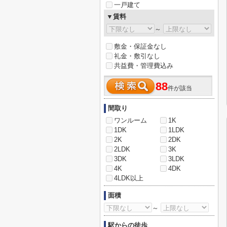
一戸建て
▼賃料
～
敷金・保証金なし
礼金・敷引なし
共益費・管理費込み
88
件が該当
間取り
ワンルーム
1K
1DK
1LDK
2K
2DK
2LDK
3K
3DK
3LDK
4K
4DK
4LDK以上
面積
～
駅からの徒歩