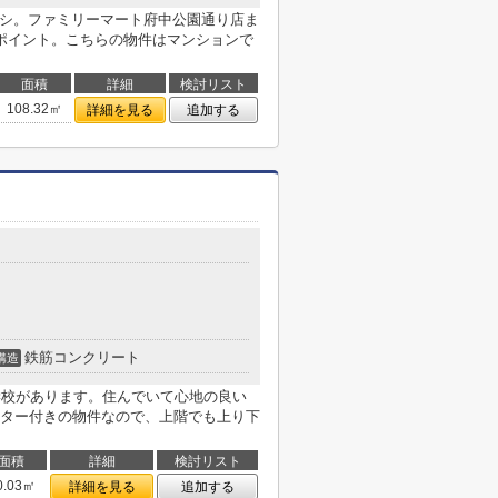
オシ。ファミリーマート府中公園通り店ま
ポイント。こちらの物件はマンションで
面積
詳細
検討リスト
108.32㎡
詳細を見る
追加する
鉄筋コンクリート
構造
学校があります。住んでいて心地の良い
ター付きの物件なので、上階でも上り下
面積
詳細
検討リスト
0.03㎡
詳細を見る
追加する