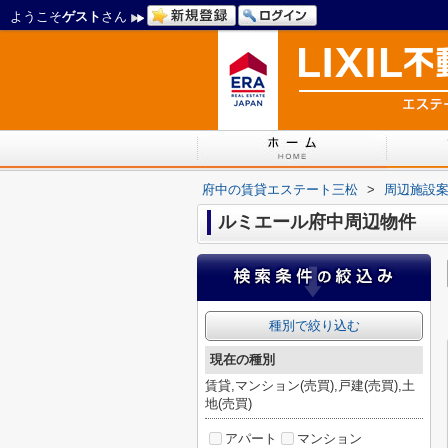
ようこそ
ゲスト
さん
府中の賃貸エステート三松
>
周辺施設
ルミエール府中周辺物件
種別で絞り込む
現在の種別
賃貸,マンション(売買),戸建(売買),土
地(売買)
アパート
マンション