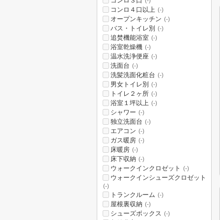
コンロ３口
(-)
コンロ４口以上
(-)
オープンキッチン
(-)
バス・トイレ別
(-)
追焚機能浴室
(-)
浴室乾燥機
(-)
温水洗浄便座
(-)
洗面台
(-)
洗髪洗面化粧台
(-)
男女トイレ別
(-)
トイレ２ヶ所
(-)
浴室１坪以上
(-)
シャワー
(-)
独立洗面台
(-)
エアコン
(-)
ガス暖房
(-)
床暖房
(-)
床下収納
(-)
ウォークインクロゼット
(-)
ウォークインシューズクロゼット
(-)
トランクルーム
(-)
屋根裏収納
(-)
シューズボックス
(-)