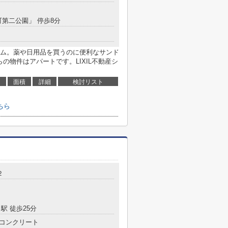
町第二公園」 停歩8分
ム。薬や日用品を買うのに便利なサンド
の物件はアパートです。LIXIL不動産シ
面積
詳細
検討リスト
ちら
２
駅 徒歩25分
コンクリート