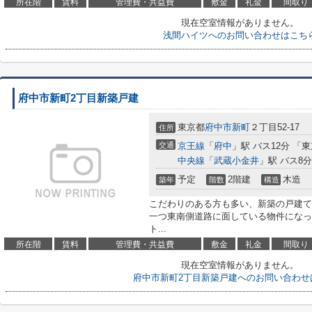
所在階
賃料
管理費・共益費
敷金
礼金
間取り
現在空室情報がありません。
浅間ハイツへのお問い合わせはこち
府中市新町2丁目新築戸建
東京都
府中市
新町
２丁目52-17
住所
交通
京王線
「
府中
」駅 バス12分 「
中央線
「
武蔵小金井
」駅 バス8
予定
2階建
木造
築年
階数
構造
こだわりのある方も多い、新築の戸建て
一つ東南側道路に面している物件になって
ト...
所在階
賃料
管理費・共益費
敷金
礼金
間取り
現在空室情報がありません。
府中市新町2丁目新築戸建へのお問い合わせ