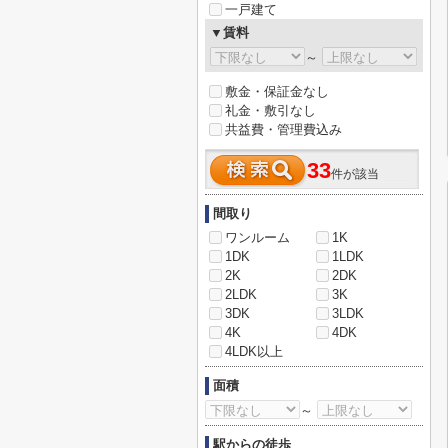
一戸建て
▼賃料
～
敷金・保証金なし
礼金・敷引なし
共益費・管理費込み
33
件が該当
間取り
ワンルーム
1K
1DK
1LDK
2K
2DK
2LDK
3K
3DK
3LDK
4K
4DK
4LDK以上
面積
～
駅からの徒歩