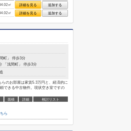
34.02㎡
詳細を見る
追加する
34.02㎡
詳細を見る
追加する
浅間町」 停歩3分
分 「浅間町」 停歩3分
造
ちらのお部屋は家賃5.3万円と、経済的に
頼できる中古物件。現状空き室ですの
面積
詳細
検討リスト
ちら