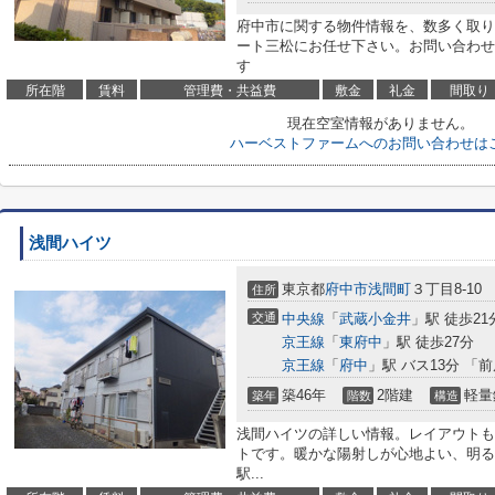
府中市に関する物件情報を、数多く取り扱
ート三松にお任せ下さい。お問い合わせは04
す
所在階
賃料
管理費・共益費
敷金
礼金
間取り
現在空室情報がありません。
ハーベストファームへのお問い合わせは
浅間ハイツ
東京都
府中市
浅間町
３丁目8-10
住所
交通
中央線
「
武蔵小金井
」駅 徒歩21
京王線
「
東府中
」駅 徒歩27分
京王線
「
府中
」駅 バス13分 「
築46年
2階建
軽量
築年
階数
構造
浅間ハイツの詳しい情報。レイアウトも
トです。暖かな陽射しが心地よい、明る
駅...