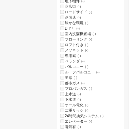
地下物件
(-)
商店街
(-)
ロードサイド
(-)
路面店
(-)
静かな環境
(-)
DIY可
(-)
室内洗濯機置場
(-)
フローリング
(-)
ロフト付き
(-)
メゾネット
(-)
専用庭
(-)
ベランダ
(-)
バルコニー
(-)
ルーフバルコニー
(-)
出窓
(-)
都市ガス
(-)
プロパンガス
(-)
上水道
(-)
下水道
(-)
オール電化
(-)
二重サッシ
(-)
24時間換気システム
(-)
エレベーター
(-)
電気有
(-)