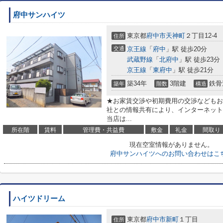
府中サンハイツ
東京都
府中市
天神町
２丁目12-4
住所
交通
京王線
「
府中
」駅 徒歩20分
武蔵野線
「
北府中
」駅 徒歩23分
京王線
「
東府中
」駅 徒歩21分
築34年
3階建
鉄骨
築年
階数
構造
★お家賃交渉や初期費用の交渉などもお
社との情報共有により、インターネット
当店は...
所在階
賃料
管理費・共益費
敷金
礼金
間取り
現在空室情報がありません。
府中サンハイツへのお問い合わせはこ
ハイツドリーム
東京都
府中市
新町
１丁目
住所