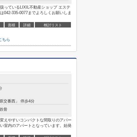
っているLIXIL不動産ショップ エステ
2-335-0077までよろしくお願いしま
面積
詳細
検討リスト
こちら
分
前原交番西」 停歩4分
鉄骨
変えやすいコンパクトな間取りのアパー
い室内のアパートとなっています。始発