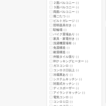
２面バルコニー
(-)
３面バルコニー
(-)
両面バルコニー
(-)
堀ごたつ
(-)
ビルトガレージ
(-)
照明器具付き
(-)
駐輪場
(-)
バイク置場あり
(-)
家具・家電付き
(-)
洗濯機置場有
(-)
免震構造
(-)
耐震構造
(-)
外観タイル張り
(-)
IHクッキングヒーター
(-)
ガスコンロ
(-)
コンロ２口以上
(-)
冷蔵庫あり
(-)
システムキッチン
(-)
対面式キッチン
(-)
ディスポーザー
(-)
アイランドキッチン
(-)
電気コンロ
(-)
コンロ１口
(-)