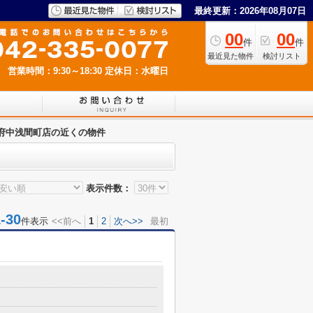
最終更新：2026年08月07日
00
00
件
件
最近見た物件
検討リスト
営業時間：9:30～18:30
定休日：水曜日
府中浅間町店の近くの物件
表示件数：
30
件表示
<<前へ
1
2
次へ>>
最初