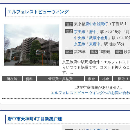
エルフォレストビューウィング
東京都
府中市
浅間町
３丁目18-1
住所
交通
京王線
「
府中
」駅 バス15分 「
中央線
「
武蔵小金井
」駅 バス10
京王線
「
東府中
」駅 徒歩35分
築25年
10階建
鉄
築年
階数
構造
京王線府中駅周辺物件：エルフォレスト
らいつでも快適です。コストも抑えるこ
す。...
所在階
賃料
管理費・共益費
敷金
礼金
間取り
現在空室情報がありません。
エルフォレストビューウィングへのお問い合わ
府中市天神町4丁目新築戸建