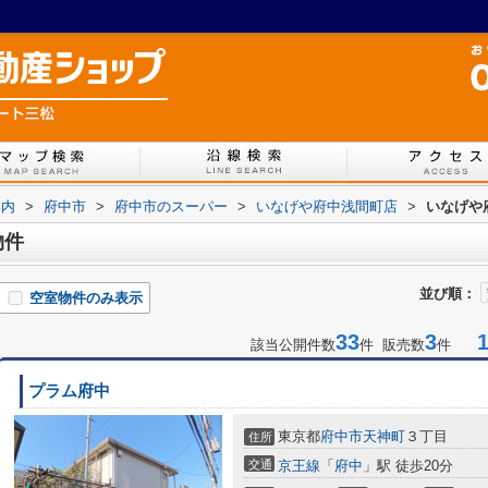
案内
>
府中市
>
府中市のスーパー
>
いなげや府中浅間町店
>
いなげや
物件
並び順：
空室物件のみ表示
33
3
1-
該当公開件数
件 販売数
件
プラム府中
東京都
府中市
天神町
３丁目
住所
交通
京王線
「
府中
」駅 徒歩20分