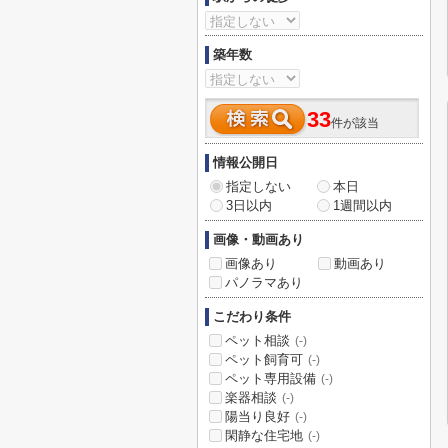
築年数
33
件が該当
情報公開日
指定しない
本日
3日以内
1週間以内
画像・動画あり
画像あり
動画あり
パノラマあり
こだわり条件
ペット相談
(-)
ペット飼育可
(-)
ペット専用設備
(-)
楽器相談
(-)
陽当り良好
(-)
閑静な住宅地
(-)