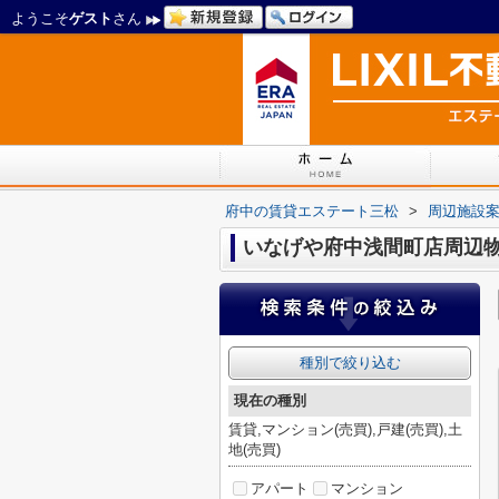
ようこそ
ゲスト
さん
府中の賃貸エステート三松
>
周辺施設
いなげや府中浅間町店周辺
種別で絞り込む
現在の種別
賃貸,マンション(売買),戸建(売買),土
地(売買)
アパート
マンション