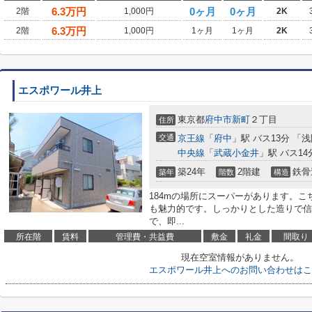
6.3
万円
0ヶ月
0ヶ月
2階
1,000円
2K
6.3
万円
2階
1,000円
1ヶ月
1ヶ月
2K
エスポワール井上
東京都
府中市
新町
２丁目
住所
交通
京王線
「
府中
」駅 バス13分 「
中央線
「
武蔵小金井
」駅 バス14
築24年
2階建
鉄骨
築年
階数
構造
184mの場所にスーパーがあります。こ
も魅力的です。しっかりとした造りで信
で、即...
所在階
賃料
管理費・共益費
敷金
礼金
間取り
現在空室情報がありません。
エスポワール井上へのお問い合わせはこ