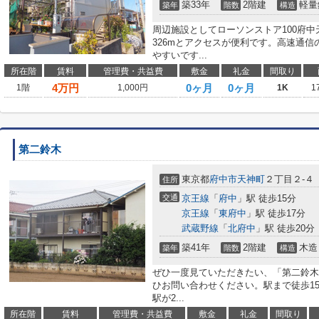
築33年
2階建
軽量
築年
階数
構造
周辺施設としてローソンストア100府
326mとアクセスが便利です。高速通
やすいです...
所在階
賃料
管理費・共益費
敷金
礼金
間取り
4
万円
0ヶ月
0ヶ月
1階
1,000円
1K
1
第二鈴木
東京都
府中市
天神町
２丁目２-４
住所
交通
京王線
「
府中
」駅 徒歩15分
京王線
「
東府中
」駅 徒歩17分
武蔵野線
「
北府中
」駅 徒歩20分
築41年
2階建
木造
築年
階数
構造
ぜひ一度見ていただきたい、「第二鈴木
ひお問い合わせください。駅まで徒歩1
駅が2...
所在階
賃料
管理費・共益費
敷金
礼金
間取り