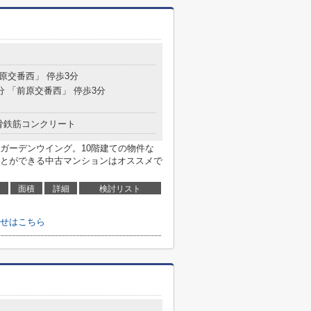
前原交番西」 停歩3分
分 「前原交番西」 停歩3分
骨鉄筋コンクリート
ガーデンウイング。10階建ての物件な
とができる中古マンションはオススメで
面積
詳細
検討リスト
せはこちら