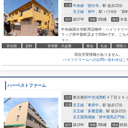
交通
中央線
「
国分寺
」駅 徒歩22分
京王線
「
府中
」駅 バス6分 「新
築37年
2階建
木造
築年
階数
構造
中央線国分寺駅周辺物件：ハイツドリー
ラッグ府中新町店まで458mです。こちら
ョッ...
所在階
賃料
管理費・共益費
敷金
礼金
間取り
現在空室情報がありません。
ハイツドリームへのお問い合わせはこ
ハーベストファーム
東京都
府中市
浅間町
４丁目２４-
住所
交通
京王線
「
東府中
」駅 徒歩17分
京王線
「
多磨霊園
」駅 徒歩22分
京王競馬場線
「
府中競馬正門前
」
築18年
3階建
鉄筋
築年
階数
構造