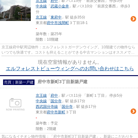
京王線
「
府中
」駅 バス15分 「前原交番西」 停歩3分
中央線
「
武蔵小金井
」駅 バス10分 「前原交番西」 停歩3
分
京王線
「
東府中
」駅 徒歩35分
東京都
府中市
浅間町
３丁目18-1
-
築年数：築25年
階数：10階建
京王線府中駅周辺物件：エルフォレストガーデンウイング。10階建ての物件なら
いつでも快適です。コストも抑えることができる中古マンションはオススメで
す。府中市での物件探しでお困...
現在空室情報がありません。
エルフォレストビューウィングへのお問い合わせはこちら
府中市新町3丁目新築戸建
売買｜新築一戸建
京王線
「
府中
」駅 バス11分 「新町１丁目」 停歩5分
中央線
「
国分寺
」駅 徒歩17分
西武国分寺線
「
国分寺
」駅 徒歩17分
東京都
府中市
新町
３丁目
-
築年数：予定
階数：2階建
気になるイチオシ物件情報：「府中市新町3丁目新築戸建」。新築にこだわりを