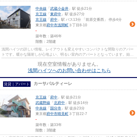
中央線
「
武蔵小金井
」駅 徒歩21分
京王線
「
東府中
」駅 徒歩27分
京王線
「
府中
」駅 バス13分 「前原交番西」 停歩4分
東京都
府中市
浅間町
３丁目8-10
-
築年数：築46年
階数：2階建
浅間ハイツの詳しい情報。レイアウトも変えやすいコンパクトな間取りのアパー
トです。暖かな陽射しが心地よい、明るい室内のアパートとなっています。始発
駅が近く、乗車中座席に座り...
現在空室情報がありません。
浅間ハイツへのお問い合わせはこちら
カーサパルティーレ
賃貸｜アパート
京王線
「
府中
」駅 徒歩21分
武蔵野線
「
北府中
」駅 徒歩14分
中央線
「
国分寺
」駅 徒歩23分
東京都
府中市
晴見町
３丁目22-7
-
築年数：築33年
階数：3階建