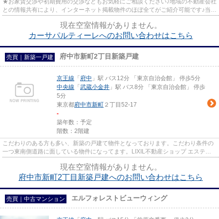
★お家賃交渉や初期費用の交渉などもお気軽にご相談ください♪地域の不動産会社
との情報共有により、インターネット掲載物件のほぼ全てがご紹介可能です♪当店
は京王線府中駅徒歩３０秒☆...
現在空室情報がありません。
カーサパルティーレへのお問い合わせはこちら
府中市新町2丁目新築戸建
売買｜新築一戸建
京王線
「
府中
」駅 バス12分 「東京自治会館」 停歩5分
中央線
「
武蔵小金井
」駅 バス8分 「東京自治会館」 停歩
5分
東京都
府中市
新町
２丁目52-17
-
築年数：予定
階数：2階建
こだわりのある方も多い、新築の戸建て物件となっております。こだわり条件の
一つ東南側道路に面している物件になってます。LIXIL不動産ショップ エステー
ト三松は、一戸建て情報を府...
現在空室情報がありません。
府中市新町2丁目新築戸建へのお問い合わせはこちら
エルフォレストビューウィング
売買｜中古マンション