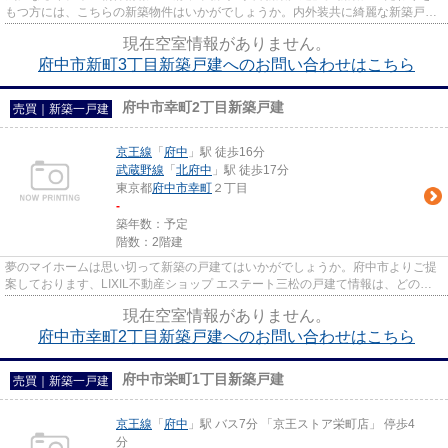
もつ方には、こちらの新築物件はいかがでしょうか。内外装共に綺麗な新築戸建
ての物件はいかがでしょうか。...
現在空室情報がありません。
府中市新町3丁目新築戸建へのお問い合わせはこちら
府中市幸町2丁目新築戸建
売買｜新築一戸建
京王線
「
府中
」駅 徒歩16分
武蔵野線
「
北府中
」駅 徒歩17分
東京都
府中市
幸町
２丁目
-
築年数：予定
階数：2階建
夢のマイホームは思い切って新築の戸建てはいかがでしょうか。府中市よりご提
案しております、LIXIL不動産ショップ エステート三松の戸建て情報は、どの物
件もお勧めですよ。info@mima...
現在空室情報がありません。
府中市幸町2丁目新築戸建へのお問い合わせはこちら
府中市栄町1丁目新築戸建
売買｜新築一戸建
京王線
「
府中
」駅 バス7分 「京王ストア栄町店」 停歩4
分