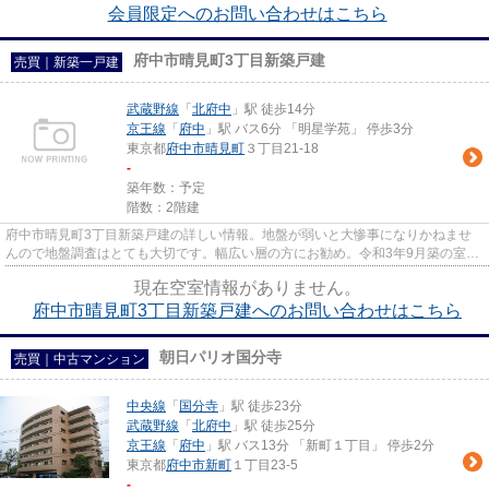
会員限定
へのお問い合わせはこちら
府中市晴見町3丁目新築戸建
売買｜新築一戸建
武蔵野線
「
北府中
」駅 徒歩14分
京王線
「
府中
」駅 バス6分 「明星学苑」 停歩3分
東京都
府中市
晴見町
３丁目21-18
-
築年数：予定
階数：2階建
府中市晴見町3丁目新築戸建の詳しい情報。地盤が弱いと大惨事になりかねませ
んので地盤調査はとても大切です。幅広い層の方にお勧め。令和3年9月築の室内
も広々とした物件で来客応対に...
現在空室情報がありません。
府中市晴見町3丁目新築戸建へのお問い合わせはこちら
朝日パリオ国分寺
売買｜中古マンション
中央線
「
国分寺
」駅 徒歩23分
武蔵野線
「
北府中
」駅 徒歩25分
京王線
「
府中
」駅 バス13分 「新町１丁目」 停歩2分
東京都
府中市
新町
１丁目23-5
-