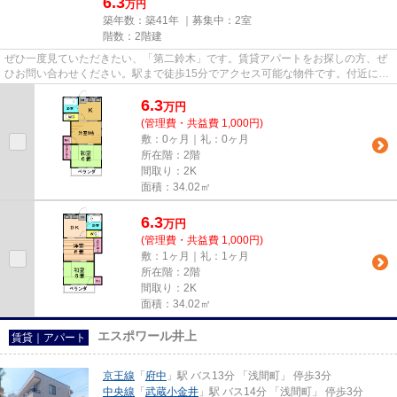
6.3
万円
築年数：築41年 ｜募集中：
2室
階数：2階建
ぜひ一度見ていただきたい、「第二鈴木」です。賃貸アパートをお探しの方、ぜ
ひお問い合わせください。駅まで徒歩15分でアクセス可能な物件です。付近に駅
が2つあるので、用途や行き先...
6.3
万
円
(管理費・共益費 1,000円)
敷：0ヶ月｜礼：0ヶ月
所在階：2階
間取り：2K
面積：34.02㎡
6.3
万
円
(管理費・共益費 1,000円)
敷：1ヶ月｜礼：1ヶ月
所在階：2階
間取り：2K
面積：34.02㎡
エスポワール井上
賃貸｜アパート
京王線
「
府中
」駅 バス13分 「浅間町」 停歩3分
中央線
「
武蔵小金井
」駅 バス14分 「浅間町」 停歩3分