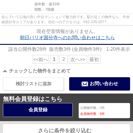
築年数：築33年
階数：7階建
住んでいて心地の良い中古マンションで魅力的です。駅の近くの物件なら、中央
線国分寺エリアがあります。当社へのアクセスは、042-335-0077、
info@mimatu.co.jpまでご遠慮なくお問い合...
現在空室情報がありません。
朝日パリオ国分寺へのお問い合わせはこちら
該当公開件数
28
件 販売数
3
件 (会員物件
3
件)
1-20
件表示
1
2
<<前へ
次へ>>
最初
チェックした物件をまとめて
検討リストに追加
お問い合わせ
無料会員登録はこちら
公開物件数：
0
件
会員登録
会員物件数：
0
件
さらに条件を絞り込む