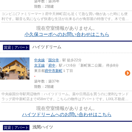
築年数：築36年
階数：2階建
コンビニ(ファミリーマート府中天神町店)も近くて急な買い物があった時にも便
利です。騒音も気にならず快適な生活が出来るのが角部屋の特徴です。木で造ら
れた物件には安心感があり、...
現在空室情報がありません。
小久保コーポへのお問い合わせはこちら
ハイツドリーム
賃貸｜アパート
中央線
「
国分寺
」駅 徒歩22分
京王線
「
府中
」駅 バス6分 「新町第二公園」 停歩8分
東京都
府中市
新町
１丁目
-
築年数：築37年
階数：2階建
中央線国分寺駅周辺物件：ハイツドリーム。薬や日用品を買うのに便利なサンド
ラッグ府中新町店まで458mです。こちらの物件はアパートです。LIXIL不動産シ
ョップ エステート三松には、...
現在空室情報がありません。
ハイツドリームへのお問い合わせはこちら
浅間ハイツ
賃貸｜アパート