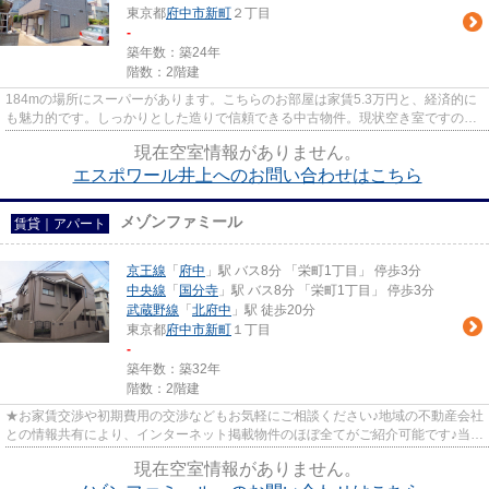
東京都
府中市
新町
２丁目
-
築年数：築24年
階数：2階建
184mの場所にスーパーがあります。こちらのお部屋は家賃5.3万円と、経済的に
も魅力的です。しっかりとした造りで信頼できる中古物件。現状空き室ですの
で、即内見も可能。新しいお住ま...
現在空室情報がありません。
エスポワール井上へのお問い合わせはこちら
メゾンファミール
賃貸｜アパート
京王線
「
府中
」駅 バス8分 「栄町1丁目」 停歩3分
中央線
「
国分寺
」駅 バス8分 「栄町1丁目」 停歩3分
武蔵野線
「
北府中
」駅 徒歩20分
東京都
府中市
新町
１丁目
-
築年数：築32年
階数：2階建
★お家賃交渉や初期費用の交渉などもお気軽にご相談ください♪地域の不動産会社
との情報共有により、インターネット掲載物件のほぼ全てがご紹介可能です♪当店
は京王線府中駅徒歩３０秒☆...
現在空室情報がありません。