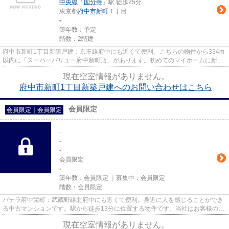
中央線
「
国分寺
」駅 徒歩25分
東京都
府中市
新町
１丁目
-
築年数：予定
階数：2階建
府中市新町1丁目新築戸建：京王線府中にも近くて便利。こちらの物件から334m
以内に「スーパーバリュー府中新町店」があります。初めてのマイホームに新築
戸建てはいかがでしょうか。物...
現在空室情報がありません。
府中市新町1丁目新築戸建へのお問い合わせはこちら
会員限定
会員限定
｜
会員限定
-
-
-
会員限定
-
築年数：
会員限定
｜募集中：
会員限定
階数：
会員限定
パテラ府中栄町：武蔵野線北府中にも近くて便利。身近に人を感じることができ
る中古マンションです。駅から徒歩13分に位置する物件です。当社はお客様のご
要望にお応えし、より快適で...
現在空室情報がありません。