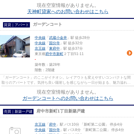
トです。駅から近い物件をお求め...
現在空室情報がありません。
天神町貸家へのお問い合わせはこちら
ガーデンコート
賃貸｜アパート
中央線
「
武蔵小金井
」駅 徒歩28分
中央線
「
国分寺
」駅 徒歩32分
京王線
「
東府中
」駅 徒歩37分
東京都
府中市
新町
２丁目51-11
-
築年数：築28年
階数：2階建
「ガーデンコート」のここがイチオシ。レイアウトも変えやすいコンパクトな間
取りのアパートです。気持ち良い陽射しを感じながら一日が始まる、魅力溢れる
物件です。外観タイル張りは...
現在空室情報がありません。
ガーデンコートへのお問い合わせはこちら
府中市新町1丁目新築戸建
売買｜新築一戸建
京王線
「
府中
」駅 バス10分 「新町第二公園」 停歩4分
中央線
「
国分寺
」駅 バス8分 「新町第二公園」 停歩4分