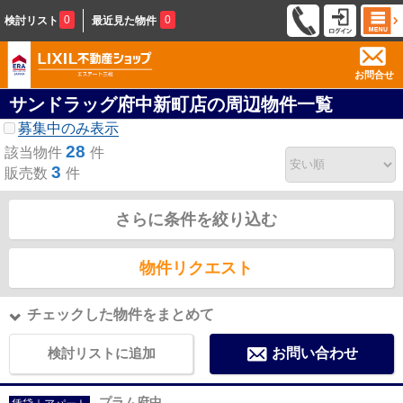
0
0
検討リスト
最近見た物件
お問合せ
サンドラッグ府中新町店の周辺物件一覧
募集中のみ表示
28
該当物件
件
3
販売数
件
さらに条件を絞り込む
物件リクエスト
チェックした物件をまとめて
検討リストに追加
お問い合わせ
プラム府中