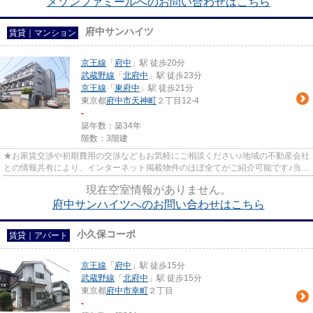
メゾンファミールへのお問い合わせはこちら
府中サンハイツ
賃貸｜マンション
京王線
「
府中
」駅 徒歩20分
武蔵野線
「
北府中
」駅 徒歩23分
京王線
「
東府中
」駅 徒歩21分
東京都
府中市
天神町
２丁目12-4
-
築年数：築34年
階数：3階建
★お家賃交渉や初期費用の交渉などもお気軽にご相談ください♪地域の不動産会社
との情報共有により、インターネット掲載物件のほぼ全てがご紹介可能です♪当店
は京王線府中駅徒歩３０秒☆...
現在空室情報がありません。
府中サンハイツへのお問い合わせはこちら
小久保コーポ
賃貸｜アパート
京王線
「
府中
」駅 徒歩15分
武蔵野線
「
北府中
」駅 徒歩15分
東京都
府中市
幸町
２丁目
-