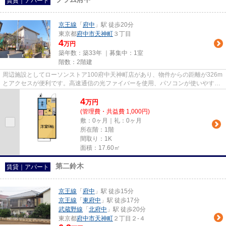
賃貸｜アパート
京王線
「
府中
」駅 徒歩20分
東京都
府中市
天神町
３丁目
4
万円
築年数：築33年 ｜募集中：
1室
階数：2階建
周辺施設としてローソンストア100府中天神町店があり、物件からの距離が326m
とアクセスが便利です。高速通信の光ファイバーを使用、パソコンが使いやすい
です。家から出ていただくと、...
4
万
円
(管理費・共益費 1,000円)
敷：0ヶ月｜礼：0ヶ月
所在階：1階
間取り：1K
面積：17.60㎡
第二鈴木
賃貸｜アパート
京王線
「
府中
」駅 徒歩15分
京王線
「
東府中
」駅 徒歩17分
武蔵野線
「
北府中
」駅 徒歩20分
東京都
府中市
天神町
２丁目２-４