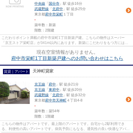
中央線
「
国分寺
」駅 徒歩16分
武蔵野線
「
北府中
」駅 徒歩25分
東京都
府中市
栄町
１丁目
-
築年数：新築
階数：2階建
こだわりポイント満載の府中市栄町1丁目新築戸建。こちらの物件はスーパー
「京王ストア栄町店」が341m以内にあります。新築にこだわりをもつ方には、
こちらの新築物件はいかがでしょう...
現在空室情報がありません。
府中市栄町1丁目新築戸建へのお問い合わせはこちら
天神町貸家
賃貸｜アパート
京王線
「
府中
」駅 徒歩21分
京王線
「
東府中
」駅 徒歩20分
武蔵野線
「
北府中
」駅 徒歩32分
東京都
府中市
天神町
４丁目4-8
-
築年数：築54年
階数：1階建
こちらの物件はアパートです。最上階のアパートです。自宅から2駅利用でき
る、利便性の高いアパートです。病気予防にもなる、通気性の良い快適なアパー