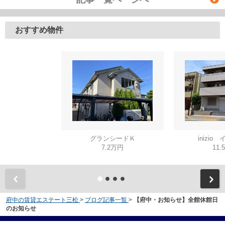
おすすめ物件
グランシードＫ
inizio
7.2万円
11.
府中の賃貸エステート三松
>
ブログ記事一覧
>
【府中・お知らせ】全館休館日
のお知らせ