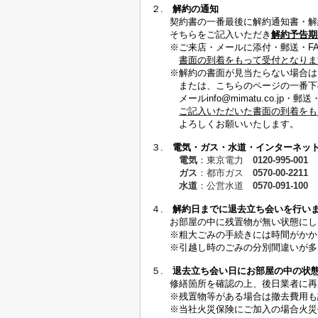
２.
解約の通知
契約書の一番最後に解約通知書・解約
そちらをご記入いただき
解約予告期
※ご来店・メールに添付・郵送・FA
書面の到着をもって受付となりま
※解約の書面が見当たらない場合はご
または、こちらのページの一番下の
メールinfo@mimatu.co.jp・郵送・FA
ご記入いただいた書面の到着をも
よろしくお願いいたします。
３.
電気・ガス・水道・インターネッ
電気
：東京電力
0120-995-001
ガス
：都市ガス
0570-00-2211
水道
：公営水道
0570-091-100
４.
解約日までに退去立ち会いを行い
お部屋の中に残置物が無い状態にし
※粗大ごみの手続きには時間がかかり
※引越し時のごみの分別間違いが多く
５.
退去立ち会い日にお部屋の中の状
修繕箇所を確認の上、後日業者に再度
※残置物等がある場合は撤去費用も
※当社火災保険にご加入の場合火災保