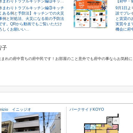
【入居中の水まわりトラブルキッチン編③キッチン火災のよくある例と予防法】
水まわりトラブルキッチン編③キッチ
9月1日
くある例と予防法】キッチンでの火災
談でプレ
事例と対処法、火災になる前の予防法
と賃貸の
です。QRから動画でもご覧いただけ
実質今ま
しくお願いい...
機会に府中
智子
生まれの府中育ちの府中民です！お部屋のこと意外でも府中の事ならお気軽に
inizio イニッジオ
パークサイドKOYO