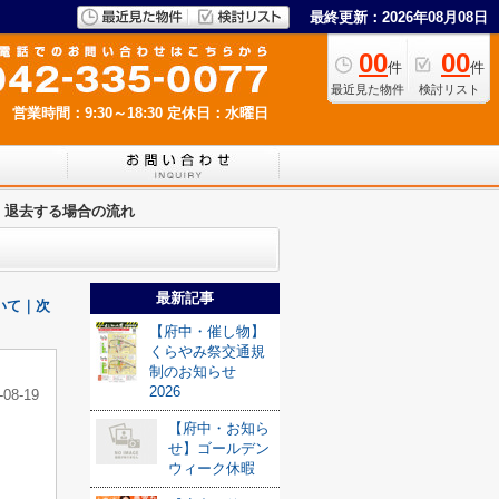
最終更新：2026年08月08日
00
00
件
件
最近見た物件
検討リスト
営業時間：9:30～18:30
定休日：水曜日
】退去する場合の流れ
最新記事
いて｜次
【府中・催し物】
くらやみ祭交通規
制のお知らせ
2026
-08-19
【府中・お知ら
せ】ゴールデン
ウィーク休暇