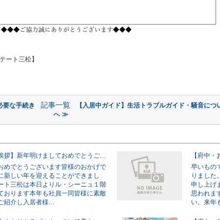
テート三松】
記事一覧
必要な手続き
【入居中ガイド】生活トラブルガイド・騒音につ
へ ≫
【府中・ご挨拶】新年明けましておめでとうございます。
【府中・
おめでとうございます皆様のおかげで
早いもの
に新しい年を迎えることができまし
りました
ート三松は本日よりル・シーニュ１階
申し上げ
ております本年も社員一同皆様に素敵
思われま
紹介し入居者様...
い。来年も