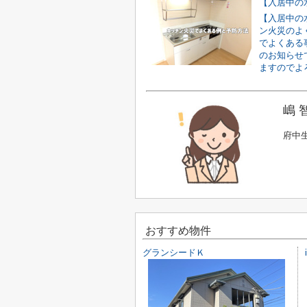
【入居中の
ン火災のよ
でよくある
のお知らせ
ますのでよろ
嶋 
府中
おすすめ物件
グランシードＫ