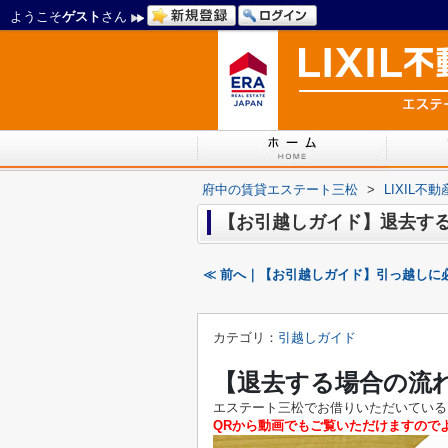
ようこそ
ゲスト
さん
府中の賃貸エステート三松
>
LIXIL
【お引越しガイド】退去す
≪ 前へ｜【お引越しガイド】引っ越しに
カテゴリ：
引越しガイド
【退去する場合の流
エステート三松でお借りいただいている
QRから動画でもご覧いただけますので