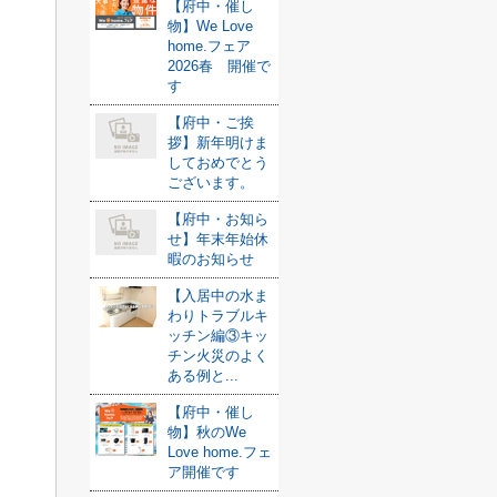
【府中・催し
物】We Love
home.フェア
2026春 開催で
す
【府中・ご挨
拶】新年明けま
しておめでとう
ございます。
【府中・お知ら
せ】年末年始休
暇のお知らせ
【入居中の水ま
わりトラブルキ
ッチン編③キッ
チン火災のよく
ある例と...
【府中・催し
物】秋のWe
Love home.フェ
ア開催です