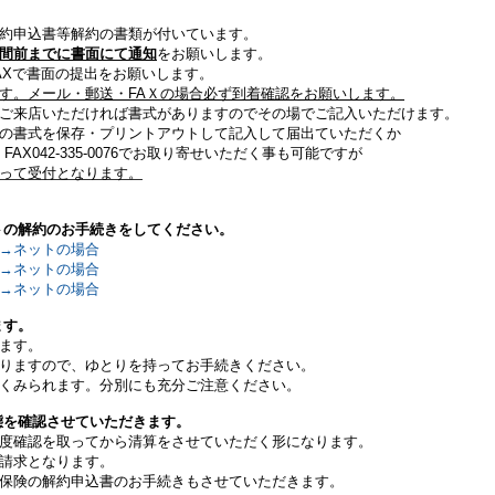
申込書等解約の書類が付いています。
間前までに書面にて通知
をお願いします。
Xで書面の提出をお願いします。
す。メール・郵送・FAＸの場合必ず到着確認をお願いします。
来店いただければ書式がありますのでその場でご記入いただけます。
書式を保存・プリントアウトして記入して届出ていただくか
X042-335-
0076でお取り寄せいただく事も可能ですが
って受付とな
ります
。
トの解約のお手続きをしてください。
→ネットの場合
→ネットの場合
→ネットの場合
ます。
ます。
ますので、ゆとりを持ってお手続きください。
みられます。分別にも充分ご注意ください。
態を確認させていただきます。
確認を取ってから清算をさせていただく形になります。
請求となります。
険の解約申込書のお手続きもさせていただきます。