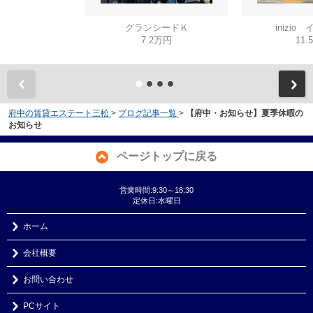
グランシードＫ
inizio
7.2万円
11.
府中の賃貸エステート三松
>
ブログ記事一覧
>
【府中・お知らせ】夏季休暇の
お知らせ
ページトップに戻る
営業時間:9:30～18:30
定休日:水曜日
ホーム
会社概要
お問い合わせ
PCサイト