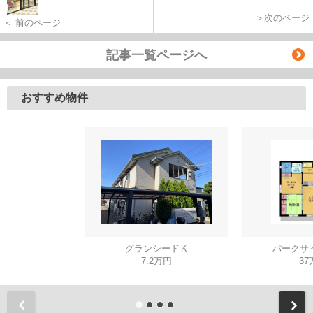
＞次のページ
＜ 前のページ
記事一覧ページへ
おすすめ物件
グランシードＫ
パークサイ
7.2万円
37