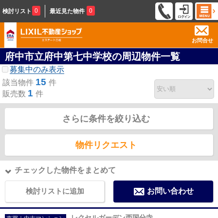
0
0
検討リスト
最近見た物件
お問合せ
府中市立府中第七中学校の周辺物件一覧
募集中のみ表示
15
該当物件
件
1
販売数
件
さらに条件を絞り込む
物件リクエスト
チェックした物件をまとめて
検討リストに追加
お問い合わせ
レクセルガーデン西国分寺