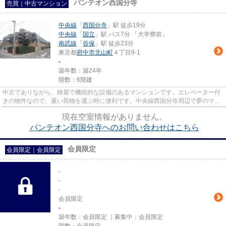
パンテオン西国分寺
売買｜中古マンション
中央線
「
西国分寺
」駅 徒歩19分
中央線
「
国立
」駅 バス7分 「大学寮前」
南武線
「
谷保
」駅 徒歩23分
東京都
府中市
北山町
４丁目9-1
-
築年数：築24年
階数：6階建
中古でありながら、綺麗で機能的な設備のあるマンションです。エレベーター付
きの物件なので、重い荷物を運ぶ時に便利です。中央線西国分寺周辺で夢のマイ
ホームを手に入れたいとお考...
現在空室情報がありません。
パンテオン西国分寺へのお問い合わせはこちら
会員限定
会員限定
｜
会員限定
-
-
-
会員限定
-
築年数：
会員限定
｜募集中：
会員限定