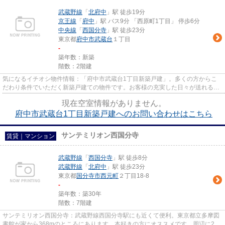
武蔵野線
「
北府中
」駅 徒歩19分
京王線
「
府中
」駅 バス9分 「西原町1丁目」 停歩6分
中央線
「
西国分寺
」駅 徒歩23分
東京都
府中市
武蔵台
１丁目
-
築年数：新築
階数：2階建
気になるイチオシ物件情報：「府中市武蔵台1丁目新築戸建」。多くの方からこ
だわり条件でいただく新築戸建ての物件です。お客様の充実した日々が送れる戸
建てを、府中市よりご案内致し...
現在空室情報がありません。
府中市武蔵台1丁目新築戸建へのお問い合わせはこちら
サンテミリオン西国分寺
賃貸｜マンション
武蔵野線
「
西国分寺
」駅 徒歩8分
武蔵野線
「
北府中
」駅 徒歩23分
東京都
国分寺市
西元町
２丁目18-8
-
築年数：築30年
階数：7階建
サンテミリオン西国分寺：武蔵野線西国分寺駅にも近くて便利。東京都立多摩図
書館が家から368mのところにあります。本好きの方にオススメです。周辺に2駅