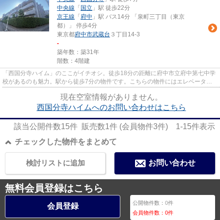
中央線
「
国立
」駅 徒歩22分
京王線
「
府中
」駅 バス14分 「泉町三丁目（東京
都）」 停歩4分
東京都
府中市
武蔵台
３丁目14-3
-
築年数：築31年
階数：4階建
「西国分寺ハイム」のここがイチオシ。徒歩18分の距離に府中市立府中第七中学
校があるのも魅力。駅から徒歩7分の物件です。こちらの物件にはエレベーター
が付いています。LIXIL不動産...
現在空室情報がありません。
西国分寺ハイムへのお問い合わせはこちら
該当公開件数
15
件 販売数
1
件 (会員物件
3
件)
1-15
件表示
チェックした物件をまとめて
検討リストに追加
お問い合わせ
無料会員登録はこちら
公開物件数：
0
件
会員登録
会員物件数：
0
件