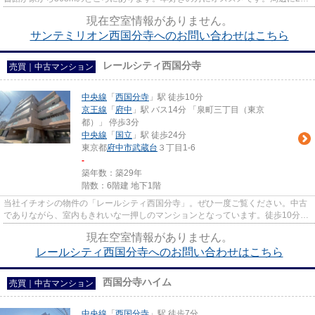
あるので電車通勤しやすいです...
現在空室情報がありません。
サンテミリオン西国分寺へのお問い合わせはこちら
レールシティ西国分寺
売買｜中古マンション
中央線
「
西国分寺
」駅 徒歩10分
京王線
「
府中
」駅 バス14分 「泉町三丁目（東京
都）」 停歩3分
中央線
「
国立
」駅 徒歩24分
東京都
府中市
武蔵台
３丁目1-6
-
築年数：築29年
階数：6階建 地下1階
当社イチオシの物件の「レールシティ西国分寺」。ぜひ一度ご覧ください。中古
でありながら、室内もきれいな一押しのマンションとなっています。徒歩10分圏
内に駅のある物件です。不動...
現在空室情報がありません。
レールシティ西国分寺へのお問い合わせはこちら
西国分寺ハイム
売買｜中古マンション
中央線
「
西国分寺
」駅 徒歩7分