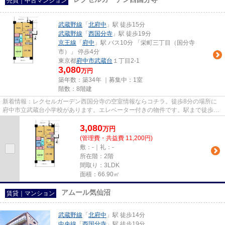
売買｜中古マンション
武蔵野線
「
北府中
」駅 徒歩15分
武蔵野線
「
西国分寺
」駅 徒歩19分
京王線
「
府中
」駅 バス10分 「栄町三丁目（国分寺
市）」 停歩4分
東京都
府中市
武蔵台
１丁目2-1
3,080
万円
築年数：築34年 ｜募集中：
1室
階数：8階建
新着情報：レクセルガーデン西国分寺の空室情報ならコチラ。徒歩8分の場所に
府中市立武蔵台小学校があります。エレベーター付きの物件です。駅まで徒歩15
分の場所にある物件です。府中...
3,080
万
円
(管理費・共益費 11,200円)
敷：-｜礼：-
所在階：2階
間取り：3LDK
面積：66.90㎡
アムール気仙沼
賃貸｜マンション
武蔵野線
「
北府中
」駅 徒歩14分
中央線
「
西国分寺
」駅 徒歩19分