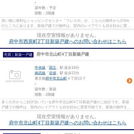
-
築年数：予定
階数：2階建
買い物に便利なショッピングセンター「フレスポ」が、こちらの物件から376m
のところにあります。新築戸建ての物件は、室内のレイアウトも自分好みに変更
可能です。府中市で物件をお探...
現在空室情報がありません。
府中市西原町2丁目新築戸建へのお問い合わせはこちら
府中市北山町4丁目新築戸建
売買｜新築一戸建
中央線
「
国立
」駅 徒歩18分
南武線
「
谷保
」駅 徒歩22分
東京都
府中市
北山町
４丁目12-7
-
築年数：新築
階数：2階建
多くの方からご好評頂いている府中市北山町4丁目新築戸建のご紹介です。新築
戸建ての物件は、室内のレイアウトも自分好みに変更可能です。新築の物件を検
討中の方はぜひ一度こちらの物...
現在空室情報がありません。
府中市北山町4丁目新築戸建へのお問い合わせはこちら