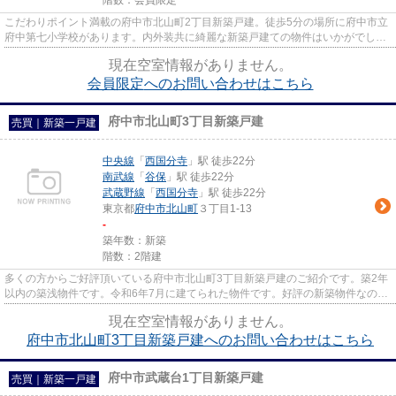
階数：
会員限定
こだわりポイント満載の府中市北山町2丁目新築戸建。徒歩5分の場所に府中市立
府中第七小学校があります。内外装共に綺麗な新築戸建ての物件はいかがでしょ
うか。駅から近い物件をお探...
現在空室情報がありません。
会員限定
へのお問い合わせはこちら
府中市北山町3丁目新築戸建
売買｜新築一戸建
中央線
「
西国分寺
」駅 徒歩22分
南武線
「
谷保
」駅 徒歩22分
武蔵野線
「
西国分寺
」駅 徒歩22分
東京都
府中市
北山町
３丁目1-13
-
築年数：新築
階数：2階建
多くの方からご好評頂いている府中市北山町3丁目新築戸建のご紹介です。築2年
以内の築浅物件です。令和6年7月に建てられた物件です。好評の新築物件なの
で、おすすめです。一戸建てを...
現在空室情報がありません。
府中市北山町3丁目新築戸建へのお問い合わせはこちら
府中市武蔵台1丁目新築戸建
売買｜新築一戸建