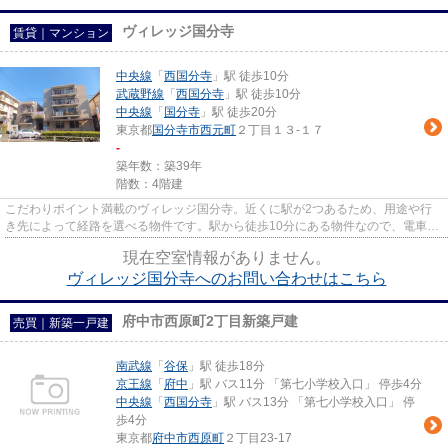
ヴィレッジ国分寺
賃貸｜マンション
中央線
「
西国分寺
」駅 徒歩10分
武蔵野線
「
西国分寺
」駅 徒歩10分
中央線
「
国分寺
」駅 徒歩20分
東京都
国分寺市
西元町
２丁目１３-１７
-
築年数：築39年
階数：4階建
こだわりポイント満載のヴィレッジ国分寺。近くに駅が2つあるため、用途や行
き先によって経路を選べる物件です。駅から徒歩10分にある物件なので、電車利
用が多い方にオススメです。造...
現在空室情報がありません。
ヴィレッジ国分寺へのお問い合わせはこちら
府中市西原町2丁目新築戸建
売買｜新築一戸建
南武線
「
谷保
」駅 徒歩18分
京王線
「
府中
」駅 バス11分 「第七小学校入口」 停歩4分
中央線
「
西国分寺
」駅 バス13分 「第七小学校入口」 停
歩4分
東京都
府中市
西原町
２丁目23-17