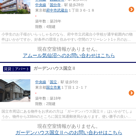
中央線
「
国分寺
」駅 徒歩28分
東京都
府中市
武蔵台
１丁目３６-１８
-
築年数：築28年
階数：4階建
小学生のお子様がいらっしゃるのなら、府中市立武蔵台小学校が通学範囲内の物
件はいかがですか。好条件の環境と住みやすい空間のフリーレント1ヶ月のお部
屋。楽しく使いやすいキッチン...
現在空室情報がありません。
アムール気仙沼へのお問い合わせはこちら
ガーデンハウス国立Ⅱ
賃貸｜アパート
中央線
「
国立
」駅 徒歩5分
東京都
国立市
東
１丁目１２-１７
-
築年数：築18年
階数：2階建
国立市周辺にある物件をお求めの方は「ガーデンハウス国立Ⅱ」はいかがでしょ
うか。物件から338mのところに国立旭通郵便局があります。使い勝手の良いア
パートでイチオシの物件です。こ...
現在空室情報がありません。
ガーデンハウス国立Ⅱへのお問い合わせはこちら