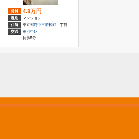
4.8万円
賃料
種別
マンション
住所
東京都
府中市
若松町
１丁目３７－２６
交通
東府中駅
徒歩5分
松