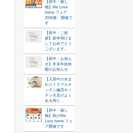
【府中・催し
物】We Love
home.フェア
2026春 開催で
す
【府中・ご挨
拶】新年明けま
しておめでとう
ございます。
【府中・お知ら
せ】年末年始休
暇のお知らせ
【入居中の水ま
わりトラブルキ
ッチン編③キッ
チン火災のよく
ある例と...
【府中・催し
物】秋のWe
Love home.フェ
ア開催です