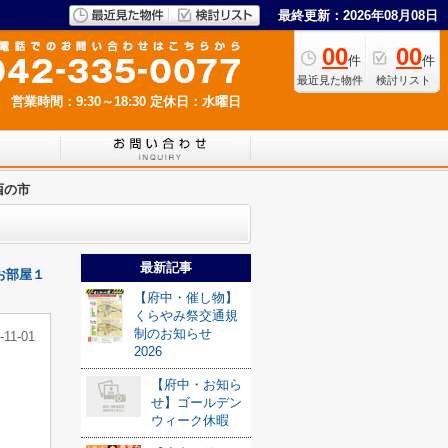
最終更新：2026年08月08日
00
00
件
件
最近見た物件
検討リスト
営業時間：9:30～18:30
定休日：水曜日
酉の市
最新記事
お部屋１
【府中・催し物】
くらやみ祭交通規
制のお知らせ
-11-01
2026
【府中・お知ら
せ】ゴールデン
ウィーク休暇