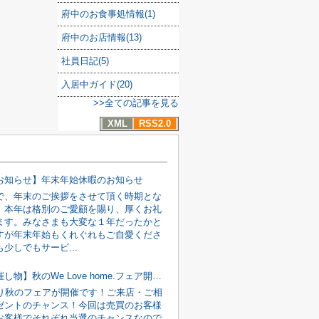
府中のお食事処情報(1)
府中のお店情報(13)
社員日記(5)
入居中ガイド(20)
>>全ての記事を見る
XML
RSS2.0
お知らせ】年末年始休暇のお知らせ
で、年末のご挨拶をさせて頂く時期とな
。本年は格別のご愛顧を賜り、厚くお礼
ます。みなさまも大変な１年だったかと
すが年末年始もくれぐれもご自愛くださ
少しでもサービ...
【府中・催し物】秋のWe Love home.フェア開催です
より秋のフェアが開催です！ご来店・ご相
ゼントのチャンス！今回は売買のお客様
お客様でそれぞれ当選のチャンスなので