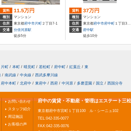
11.5万円
37万円
賃料
賃料
種別
マンション
種別
マンション
住所
東京都
府中市
片町
２丁目7-1
住所
東京都
府中市
府中町
１丁目39-1
交通
分倍河原駅
交通
府中駅
徒歩5分
徒歩10分
片町
/
本町
/
晴見町
/
若松町
/
府中町
/
紅葉丘
/
東
線
/
南武線
/
中央線
/
西武多摩川線
府中本町
/
北府中
/
東府中
/
西府
/
中河原
/
多磨霊園
/
国立
/
西国分寺
府中の賃貸・不動産・管理はエステート三
お問い合わせ
スタッフ紹介
東京都府中市宮町１丁目100 ル・シーニュ102
周辺施設
TEL:042-335-0077
お客様の声
FAX:042-335-0076