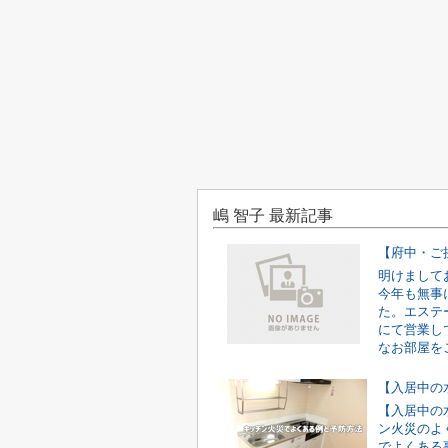
嶋 智子 最新記事
明けまして
今年も無事
た。エステ
にて営業し
なお部屋をご
【入居中の
ン火災のよ
でよくある