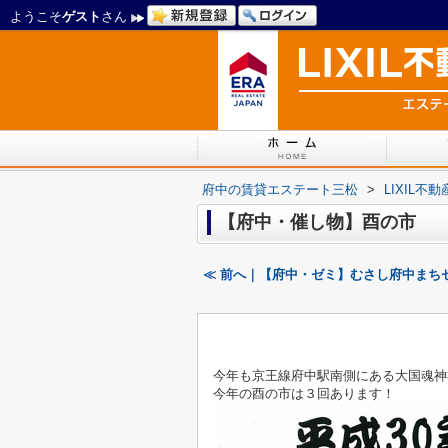
ようこそ
ゲスト
さん
府中の賃貸エステート三松
>
LIXIL
【府中・催し物】酉の市
≪ 前へ｜【府中・ゼミ】むさし府中まち
今年も京王線府中駅南側にある大国魂神
今年の酉の市は３回あります！