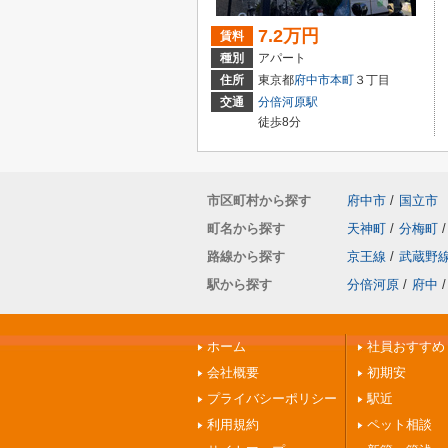
7.2万円
賃料
種別
アパート
住所
東京都
府中市
本町
３丁目
交通
分倍河原駅
徒歩8分
市区町村から探す
府中市
/
国立市
町名から探す
天神町
/
分梅町
/
路線から探す
京王線
/
武蔵野
駅から探す
分倍河原
/
府中
/
ホーム
社員おすすめ
会社概要
初期安
プライバシーポリシー
駅近
利用規約
ペット相談