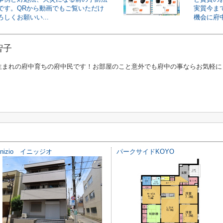
です。QRから動画でもご覧いただけ
実質今ま
しくお願いい...
機会に府中
智子
生まれの府中育ちの府中民です！お部屋のこと意外でも府中の事ならお気軽に
inizio イニッジオ
パークサイドKOYO