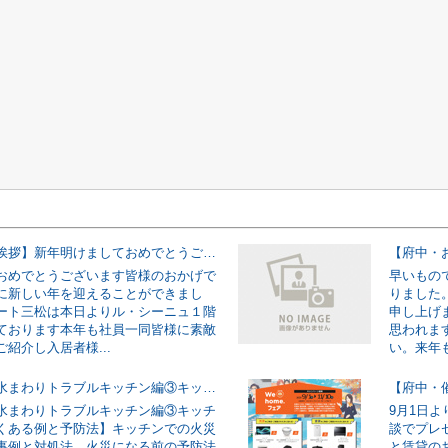
【府中・ご挨拶】新年明けましておめでとうございます。
【府中・
おめでとうございます皆様のおかげで
早いもの
に新しい年を迎えることができまし
りました
ート三松は本日よりル・シーニュ１階
申し上げ
ております本年も社員一同皆様に素敵
思われま
紹介し入居者様...
い。来年も
【入居中の水まわりトラブルキッチン編③キッチン火災のよくある例と予防法】
水まわりトラブルキッチン編③キッチ
9月1日
くある例と予防法】キッチンでの火災
談でプレ
事例と対処法、火災になる前の予防法
と賃貸の