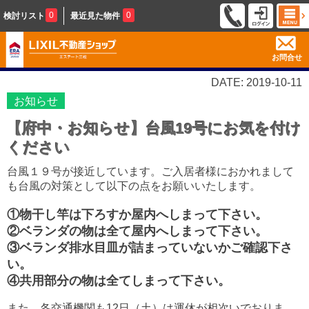
0
0
検討リスト
最近見た物件
お問合せ
DATE: 2019-10-11
お知らせ
【府中・お知らせ】台風19号にお気を付け
ください
台風１９号が接近しています。ご入居者様におかれまして
も台風の対策として以下の点をお願いいたします。
①物干し竿は下ろすか屋内へしまって下さい。
②ベランダの物は全て屋内へしまって下さい。
③ベランダ排水目皿が詰まっていないかご確認下さ
い。
④共用部分の物は全てしまって下さい。
また、各交通機関も12日（土）は運休が相次いでおりま