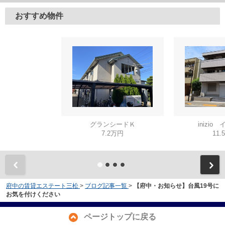
おすすめ物件
グランシードＫ
inizio
7.2万円
11.
府中の賃貸エステート三松
>
ブログ記事一覧
>
【府中・お知らせ】台風19号に
お気を付けください
ページトップに戻る