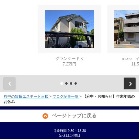
グランシードＫ
inizio
7.2万円
11.
府中の賃貸エステート三松
>
ブログ記事一覧
>
【府中・お知らせ】年末年始の
お休み
ページトップに戻る
営業時間:9:30～18:30
定休日:水曜日