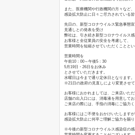
また、医療機関や行政機関の方々など、
感染拡大防止に日々ご尽力されている皆
先日の、新型コロナウイルス緊急事態宣
見通しとの発表を受け
弊社は、引き続き新型コロナウイルス感
お客様と全従業員の安全を考慮して、
営業時間を短縮させていただくこととい
営業時間を
午前10：00～午後5：30
5月19日・26日をお休み
とさせていただきます。
水曜日は今まで通り定休日となります。
※21日の政府の見直しにより変更させ
お客様におかれましては、ご来店いただ
店舗の出入口には、消毒液を用意してお
ご来店の際には、手指の消毒にご協力く
お客様にはご不便をおかけいたしますが
感染拡大防止に何卒ご理解ご協力を賜り
※今後の新型コロナウイルス感染症の感
営業時間を変更することがございます。