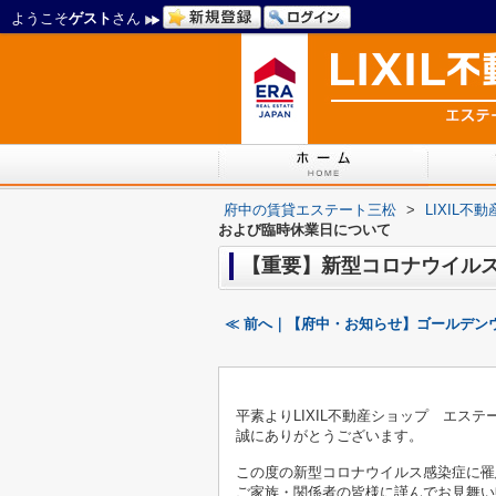
ようこそ
ゲスト
さん
府中の賃貸エステート三松
>
LIXIL
および臨時休業日について
【重要】新型コロナウイル
≪ 前へ｜【府中・お知らせ】ゴールデン
平素よりLIXIL不動産ショップ エス
誠にありがとうございます。
この度の新型コロナウイルス感染症に罹
ご家族・関係者の皆様に謹んでお見舞い