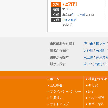
7.2万円
賃料
種別
アパート
住所
東京都
府中市
本町
３丁目
交通
分倍河原駅
徒歩8分
市区町村から探す
府中市
/
国立市
/
町名から探す
天神町
/
分梅町
/
路線から探す
京王線
/
武蔵野
駅から探す
府中
/
分倍河原
/
ホーム
社員おすすめ
会社概要
初期安
プライバシーポリシー
駅近
利用規約
ペット相談
サイトマップ
新築・築浅