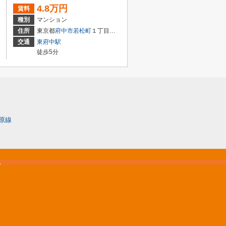
4.8万円
賃料
種別
マンション
住所
東京都
府中市
若松町
１丁目３７－２６
交通
東府中駅
徒歩5分
原線
松