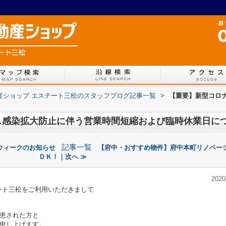
不動産ショップ エステート三松のスタッフブログ記事一覧
>
【重要】新型コロ
ス感染拡大防止に伴う営業時間短縮および臨時休業日に
記事一覧
ウィークのお知らせ
【府中・おすすめ物件】府中本町リノベー
ＤＫ！｜次へ ≫
2020
テート三松をご利用いただきまして
患された方と
申し上げます。