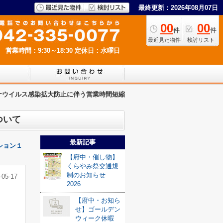
最終更新：2026年08月07日
00
00
件
件
最近見た物件
検討リスト
営業時間：9:30～18:30
定休日：水曜日
ナウイルス感染拡大防止に伴う営業時間短縮
ついて
最新記事
ション１
【府中・催し物】
くらやみ祭交通規
制のお知らせ
-05-17
2026
【府中・お知ら
せ】ゴールデン
ウィーク休暇