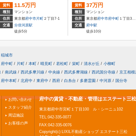
11.5万円
37万円
賃料
賃料
種別
マンション
種別
マンション
住所
東京都
府中市
片町
２丁目7-1
住所
東京都
府中市
府中町
１丁目39-1
交通
分倍河原駅
交通
府中駅
徒歩5分
徒歩10分
稲城市
府中町
/
片町
/
本町
/
晴見町
/
若松町
/
栄町
/
清水が丘
/
小柳町
線
/
南武線
/
西武多摩川線
/
中央線
/
西武多摩湖線
/
西武国分寺線
/
京王相模
府中本町
/
北府中
/
東府中
/
西府
/
白糸台
/
多磨霊園
/
中河原
/
国分寺
府中の賃貸・不動産・管理はエステート三
お問い合わせ
スタッフ紹介
東京都府中市宮町１丁目100 ル・シーニュ102
周辺施設
TEL:042-335-0077
お客様の声
FAX:042-335-0076
Copyright(c) LIXIL不動産ショップ エステート三松