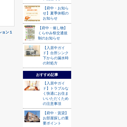
【府中・お知ら
せ】夏季休暇の
お知らせ
【府中・催し物】
ション１
くらやみ祭交通規
制のお知らせ
【入居中ガイ
ド】台所シンク
下からの漏水時
の対処方
おすすめ記事
【入居中ガイ
ド】トラブルな
く快適にお住ま
いいただくため
の注意事項
【府中・賃貸】
お部屋探しの重
要ポイント