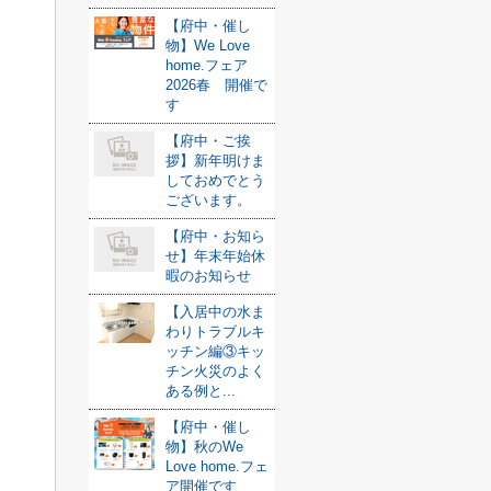
【府中・催し
物】We Love
home.フェア
2026春 開催で
す
【府中・ご挨
拶】新年明けま
しておめでとう
ございます。
【府中・お知ら
せ】年末年始休
暇のお知らせ
【入居中の水ま
わりトラブルキ
ッチン編③キッ
チン火災のよく
ある例と...
【府中・催し
物】秋のWe
Love home.フェ
ア開催です