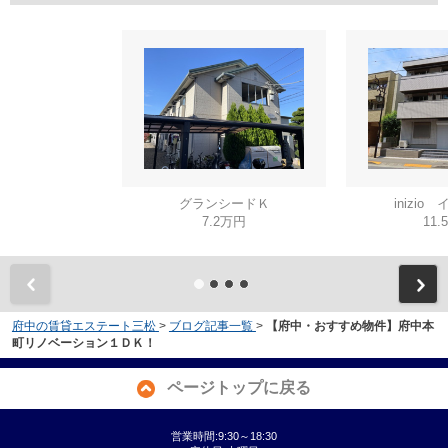
グランシードＫ
inizio
7.2万円
11.
府中の賃貸エステート三松
>
ブログ記事一覧
>
【府中・おすすめ物件】府中本
町リノベーション１ＤＫ！
ページトップに戻る
営業時間:9:30～18:30