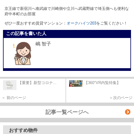
京王線で新宿川へ南武線で川崎側や立川へ武蔵野線で埼玉側へも便利な
府中本町のお部屋
ぜひ一度おすすめ賃貸マンション：
オークハイツ203
をご覧ください！
この記事を書いた人
嶋 智子
【重要】新型コロナ...
【360°VR内覧特集】
＜ 前のページ
＞次のページ
記事一覧ページへ
おすすめ物件