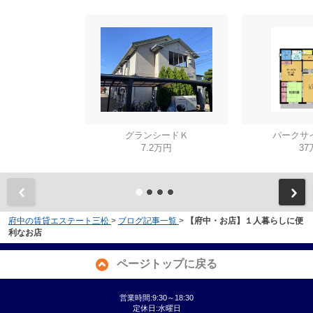
グランシードＫ
パークサイ
7.2万円
37
府中の賃貸エステート三松
>
ブログ記事一覧
>
【府中・お店】１人暮らしに便
利なお店
ページトップに戻る
営業時間:9:30～18:30
定休日:水曜日