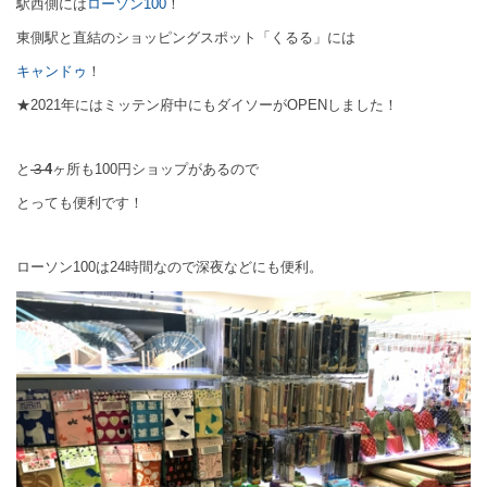
駅西側には
ローソン100
！
東側駅と直結のショッピングスポット「くるる」には
キャンドゥ
！
★2021年にはミッテン府中にもダイソーがOPENしました！
と
３
4
ヶ所も100円ショップがあるので
とっても便利です！
ローソン100は24時間なので深夜などにも便利。