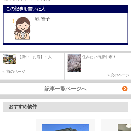
この記事を書いた人
嶋 智子
【府中・お店】１人...
住みたい街府中市！
＜ 前のページ
＞次のページ
記事一覧ページへ
おすすめ物件