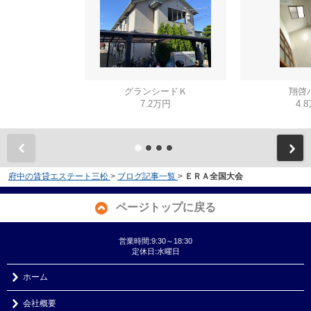
グランシードＫ
翔啓
7.2万円
4.
府中の賃貸エステート三松
>
ブログ記事一覧
>
ＥＲＡ全国大会
ページトップに戻る
営業時間:9:30～18:30
定休日:水曜日
ホーム
会社概要