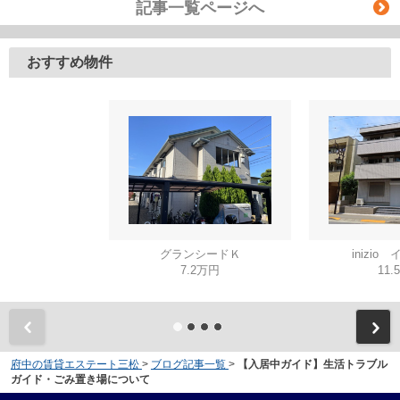
記事一覧ページへ
おすすめ物件
グランシードＫ
inizio
7.2万円
11.
府中の賃貸エステート三松
>
ブログ記事一覧
>
【入居中ガイド】生活トラブル
ガイド・ごみ置き場について