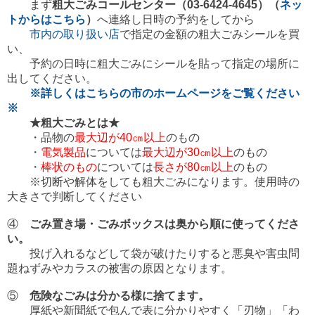
まず
粗大ごみコールセンター（03-6424-4645）（
ネッ
トからはこちら
）
へ連絡し日時の予約をしてから
市内の取り扱い店
で指定の金額の粗大ごみシールを買
い、
予約の日時に粗大ごみにシールを貼って指定の場所に
出してください。
※詳しくはこちらの市のホームページをご覧ください
※
★粗大ごみとは★
・品物の
最大辺が40㎝以上
のもの
・
電気製品
については
最大辺が30㎝以上
のもの
・
棒状のもの
については
長さが80㎝以上
のもの
※切断や解体をしても粗大ごみになります。使用時の
大きさで判断してください
④
ごみ置き場・ごみボックスは奥から順に使ってくださ
い。
投げ入れるなどして袋が破けたりすると悪臭や害虫問
題ねずみやカラスの被害の原因となります。
⑤
危険なごみは分かる様に捨てます。
厚紙や新聞紙で包んで表に分かりやすく「刃物」「わ