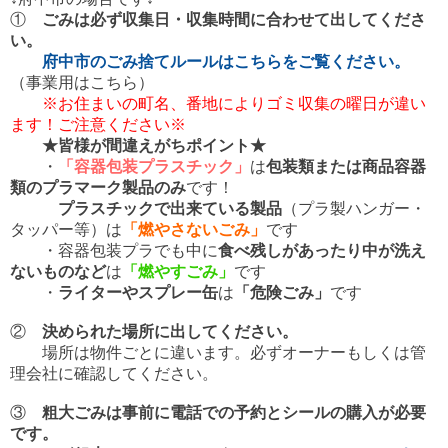
①
ごみは必ず収集日・収集時間に合わせて出してくださ
い。
府中市のごみ捨てルールはこちらをご覧ください。
（事業用はこちら）
※お住まいの町名、番地によりゴミ収集の曜日が違い
ます！ご注意ください※
★皆様が間違えがちポイント★
・
「
容器包装プラスチック」
は
包装類または商品容器
類のプラマーク製品のみ
です！
プラスチックで出来ている製品
（プラ製ハンガー・
タッパー等）は
「燃やさないごみ」
です
・容器包装プラでも中に
食べ残しがあったり中が洗え
ないものなど
は
「燃やすごみ」
です
・
ライターやスプレー缶
は
「危険ごみ」
です
②
決められた場所に出してください。
場所は物件ごとに違います。必ずオーナーもしくは管
理会社に確認してください。
③
粗大ごみは事前に電話での予約とシールの購入が必要
です。