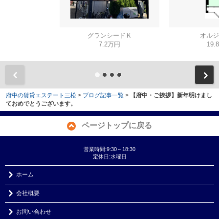
グランシードＫ
オルジ
7.2万円
19.
府中の賃貸エステート三松
>
ブログ記事一覧
>
【府中・ご挨拶】新年明けまし
ておめでとうございます。
ページトップに戻る
営業時間:9:30～18:30
定休日:水曜日
ホーム
会社概要
お問い合わせ