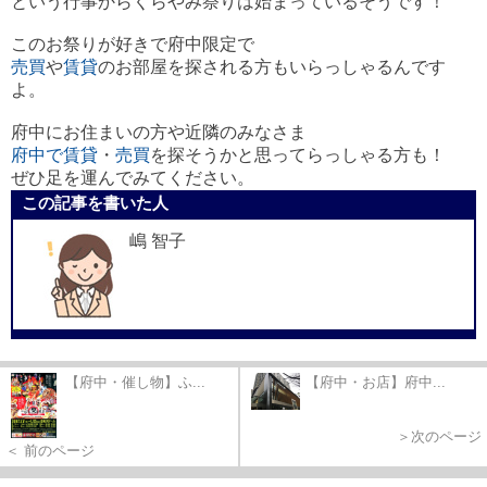
という行事からくらやみ祭りは始まっているそうです！
このお祭りが好きで府中限定で
売買
や
賃貸
のお部屋を探される方もいらっしゃるんです
よ。
府中にお住まいの方や近隣のみなさま
府中で賃貸
・
売買
を探そうかと思ってらっしゃる方も！
ぜひ足を運んでみてください。
この記事を書いた人
嶋 智子
【府中・催し物】ふ...
【府中・お店】府中...
＞次のページ
＜ 前のページ