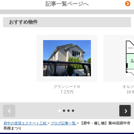
記事一覧ページへ
おすすめ物件
グランシードＫ
オルジ
7.2万円
19.
府中の賃貸エステート三松
>
ブログ記事一覧
>
【府中・催し物】第46回府中市
民桜まつり