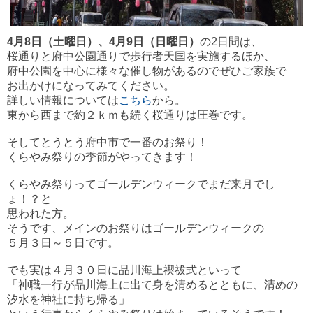
4月8日（土曜日）、4月9日（日曜日）
の2日間は、
桜通りと府中公園通りで歩行者天国を実施するほか、
府中公園を中心に様々な催し物があるのでぜひご家族で
お出かけになってみてください。
詳しい情報については
こちら
から。
東から西まで約２ｋｍも続く桜通りは圧巻です。
そしてとうとう府中市で一番のお祭り！
くらやみ祭りの季節がやってきます！
くらやみ祭りってゴールデンウィークでまだ来月でし
ょ！？と
思われた方。
そうです、メインのお祭りはゴールデンウィークの
５月３日～５日です。
でも実は４月３０日に品川海上禊祓式といって
「神職一行が品川海上に出て身を清めるとともに、清めの
汐水を神社に持ち帰る」