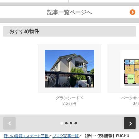
記事一覧ページへ
おすすめ物件
グランシードＫ
パークサイ
7.2万円
37
府中の賃貸エステート三松
>
ブログ記事一覧
>
【府中・便利情報】FUCHU