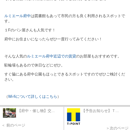
ルミエール府中
は図書館もあって市民の方も良く利用されるスポットで
す。
１Fのパン屋さんも人気です！
府中にお住まいになったらぜひ一度行ってみてください！
そんな人気の
ルミエール府中近辺での賃貸
のお部屋もおすすめです。
駐輪場もあるので休日などにぜひ。
すぐ脇にある府中公園もほっとできるスポットですのでぜひご検討くだ
さい。
（
Wi-fiについて詳しくはこちら
）
【府中・催し物】交...
【予告お知らせ】Ｔ...
＜ 前のページ
＞次のページ