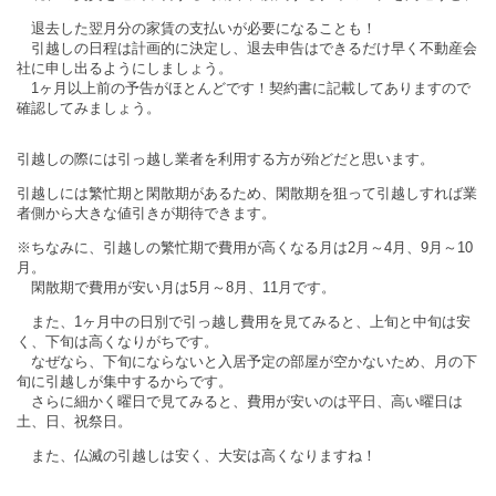
退去した翌月分の家賃の支払いが必要になることも！
引越しの日程は計画的に決定し、退去申告はできるだけ早く不動産会
社に申し出るようにしましょう。
1ヶ月以上前の予告がほとんどです！契約書に記載してありますので
確認してみましょう。
引越しの際には引っ越し業者を利用する方が殆どだと思います。
引越しには繁忙期と閑散期があるため、閑散期を狙って引越しすれば業
者側から大きな値引きが期待できます。
※ちなみに、引越しの繁忙期で費用が高くなる月は2月～4月、9月～10
月。
閑散期で費用が安い月は5月～8月、11月です。
また、1ヶ月中の日別で引っ越し費用を見てみると、上旬と中旬は安
く、下旬は高くなりがちです。
なぜなら、下旬にならないと入居予定の部屋が空かないため、月の下
旬に引越しが集中するからです。
さらに細かく曜日で見てみると、費用が安いのは平日、高い曜日は
土、日、祝祭日。
また、仏滅の引越しは安く、大安は高くなりますね！