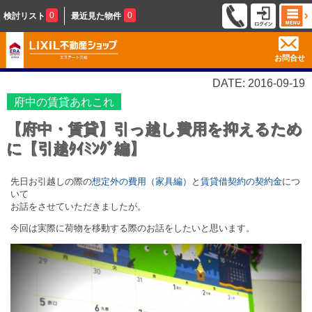
0
0
検討リスト
最近見た物件
お問合せ
DATE: 2016-09-19
府中の賃貸あれこれ
【府中・賃貸】引っ越し費用を抑えるため
に【引越ﾀｲﾐﾝｸﾞ編】
先日お引越しの際の
想定外の費用（家具編）
と
賃貸借契約の契約金
につ
いて
お話をさせていただきましたが。
今回は実際に荷物を移動する際のお話をしたいと思います。