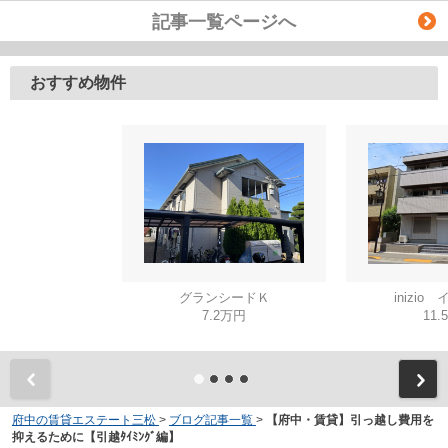
記事一覧ページへ
おすすめ物件
グランシードＫ
inizio
7.2万円
11.
府中の賃貸エステート三松
>
ブログ記事一覧
>
【府中・賃貸】引っ越し費用を
抑えるために【引越ﾀｲﾐﾝｸﾞ編】